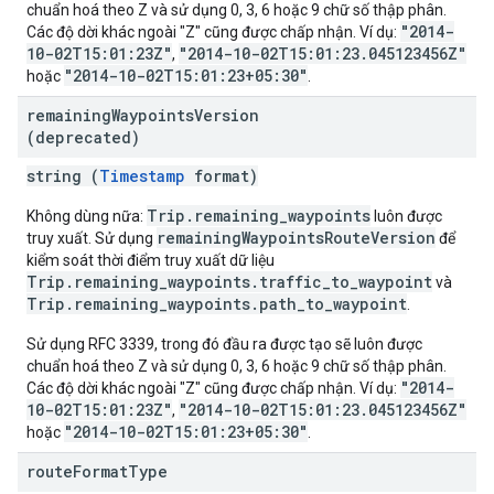
chuẩn hoá theo Z và sử dụng 0, 3, 6 hoặc 9 chữ số thập phân.
"2014-
Các độ dời khác ngoài "Z" cũng được chấp nhận. Ví dụ:
10-02T15:01:23Z"
"2014-10-02T15:01:23.045123456Z"
,
"2014-10-02T15:01:23+05:30"
hoặc
.
remaining
Waypoints
Version
(deprecated)
string (
Timestamp
format)
Trip.remaining_waypoints
Không dùng nữa:
luôn được
remainingWaypointsRouteVersion
truy xuất. Sử dụng
để
kiểm soát thời điểm truy xuất dữ liệu
Trip.remaining_waypoints.traffic_to_waypoint
và
Trip.remaining_waypoints.path_to_waypoint
.
Sử dụng RFC 3339, trong đó đầu ra được tạo sẽ luôn được
chuẩn hoá theo Z và sử dụng 0, 3, 6 hoặc 9 chữ số thập phân.
"2014-
Các độ dời khác ngoài "Z" cũng được chấp nhận. Ví dụ:
10-02T15:01:23Z"
"2014-10-02T15:01:23.045123456Z"
,
"2014-10-02T15:01:23+05:30"
hoặc
.
route
Format
Type