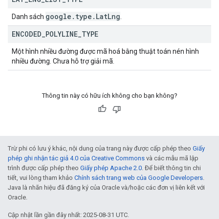
google
.
type
.
Lat
Lng
Danh sách
.
ENCODED
_
POLYLINE
_
TYPE
Một hình nhiều đường được mã hoá bằng thuật toán nén hình
nhiều đường. Chưa hỗ trợ giải mã.
Thông tin này có hữu ích không cho bạn không?
Trừ phi có lưu ý khác, nội dung của trang này được cấp phép theo
Giấy
phép ghi nhận tác giả 4.0 của Creative Commons
và các mẫu mã lập
trình được cấp phép theo
Giấy phép Apache 2.0
. Để biết thông tin chi
tiết, vui lòng tham khảo
Chính sách trang web của Google Developers
.
Java là nhãn hiệu đã đăng ký của Oracle và/hoặc các đơn vị liên kết với
Oracle.
Cập nhật lần gần đây nhất: 2025-08-31 UTC.