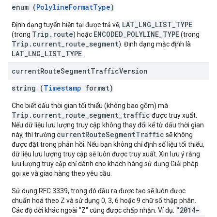
enum (
PolylineFormatType
)
LAT_LNG_LIST_TYPE
Định dạng tuyến hiện tại được trả về,
Trip.route
ENCODED_POLYLINE_TYPE
(trong
) hoặc
(trong
Trip.current_route_segment
). Định dạng mặc định là
LAT_LNG_LIST_TYPE
.
current
Route
Segment
Traffic
Version
string (
Timestamp
format)
Cho biết dấu thời gian tối thiểu (không bao gồm) mà
Trip.current_route_segment_traffic
được truy xuất.
Nếu dữ liệu lưu lượng truy cập không thay đổi kể từ dấu thời gian
currentRouteSegmentTraffic
này, thì trường
sẽ không
được đặt trong phản hồi. Nếu bạn không chỉ định số liệu tối thiểu,
dữ liệu lưu lượng truy cập sẽ luôn được truy xuất. Xin lưu ý rằng
lưu lượng truy cập chỉ dành cho khách hàng sử dụng Giải pháp
gọi xe và giao hàng theo yêu cầu.
Sử dụng RFC 3339, trong đó đầu ra được tạo sẽ luôn được
chuẩn hoá theo Z và sử dụng 0, 3, 6 hoặc 9 chữ số thập phân.
"2014-
Các độ dời khác ngoài "Z" cũng được chấp nhận. Ví dụ: