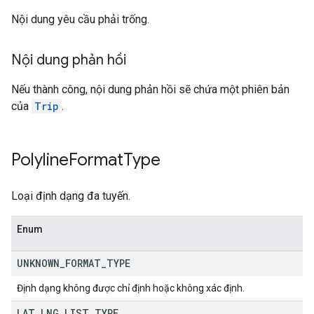
Nội dung yêu cầu phải trống.
Nội dung phản hồi
Nếu thành công, nội dung phản hồi sẽ chứa một phiên bản
của
Trip
.
Polyline
Format
Type
Loại định dạng đa tuyến.
Enum
UNKNOWN
_
FORMAT
_
TYPE
Định dạng không được chỉ định hoặc không xác định.
LAT
_
LNG
_
LIST
_
TYPE