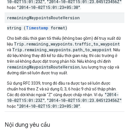
10-02T15:01:23Z"
"2014-10-02T15:01:23.045123456Z"
,
"2014-10-02T15:01:23+05:30"
hoặc
.
remaining
Waypoints
Route
Version
string (
Timestamp
format)
Cho biết dấu thời gian tối thiểu (không bao gồm) để truy xuất dữ
Trip.remaining_waypoints.traffic_to_waypoint
liệu
Trip.remaining_waypoints.path_to_waypoint
và
. Nếu
dữ liệu không thay đổi kể từ dấu thời gian này, thì các trường ở
trên sẽ không được đặt trong phản hồi. Nếu không chỉ định
remainingWaypointsRouteVersion
, lưu lượng truy cập và
đường dẫn sẽ luôn được truy xuất.
Sử dụng RFC 3339, trong đó đầu ra được tạo sẽ luôn được
chuẩn hoá theo Z và sử dụng 0, 3, 6 hoặc 9 chữ số thập phân.
"2014-
Các độ dời khác ngoài "Z" cũng được chấp nhận. Ví dụ:
10-02T15:01:23Z"
"2014-10-02T15:01:23.045123456Z"
,
"2014-10-02T15:01:23+05:30"
hoặc
.
Nội dung yêu cầu