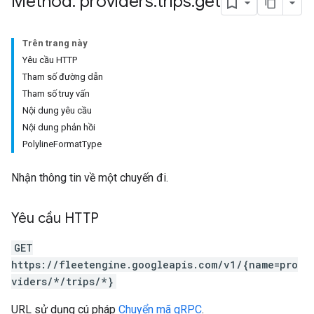
Method: providers
.
trips
.
get
Trên trang này
Yêu cầu HTTP
Tham số đường dẫn
Tham số truy vấn
Nội dung yêu cầu
Nội dung phản hồi
PolylineFormatType
Nhận thông tin về một chuyến đi.
Yêu cầu HTTP
GET
https://fleetengine.googleapis.com/v1/{name=pro
viders/*/trips/*}
URL sử dụng cú pháp
Chuyển mã gRPC
.