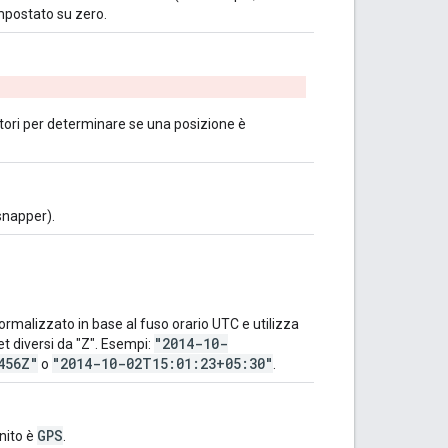
impostato su zero.
catori per determinare se una posizione è
snapper).
ormalizzato in base al fuso orario UTC e utilizza
"2014-10-
et diversi da "Z". Esempi:
456Z"
"2014-10-02T15:01:23+05:30"
o
.
GPS
inito è
.