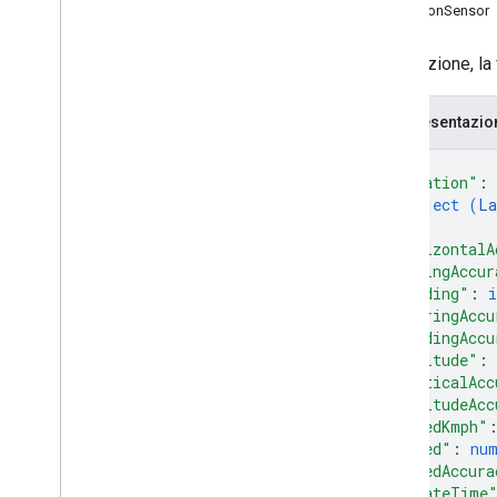
Tipi
LocationSensor
Consumable
Polyline
Lat
Lng
La posizione, la
Request
Header
Località terminale
Rappresentazi
Trip
Type
{
Trip
Waypoint
"location"
: 
Posizione del veicolo
object (
La
Tipo Waypoint
}
,
"horizontalA
"latlngAccur
"heading"
: 
i
"bearingAccu
"headingAccu
"altitude"
: 
"verticalAcc
"altitudeAcc
"speedKmph"
"speed"
: 
nu
"speedAccura
"updateTime