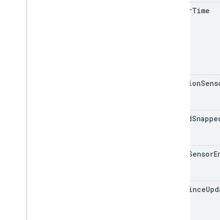
server
Time
location
Sens
is
Road
Snappe
is
Gps
Sensor
E
time
Since
Upd