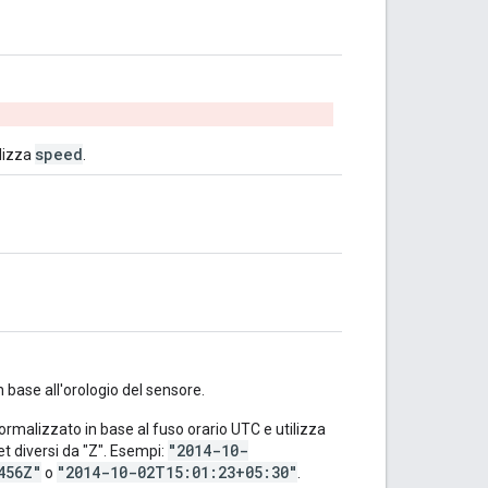
speed
ilizza
.
 base all'orologio del sensore.
ormalizzato in base al fuso orario UTC e utilizza
"2014-10-
et diversi da "Z". Esempi:
456Z"
"2014-10-02T15:01:23+05:30"
o
.