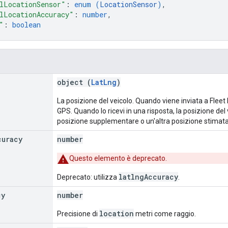
lLocationSensor"
: 
enum (
LocationSensor
)
,
lLocationAccuracy"
: 
number
,
"
: 
boolean
object (
LatLng
)
La posizione del veicolo. Quando viene inviata a Fleet 
GPS. Quando lo ricevi in una risposta, la posizione de
posizione supplementare o un'altra posizione stimata. 
curacy
number
Questo elemento è deprecato.
latlngAccuracy
Deprecato: utilizza
.
cy
number
location
Precisione di
metri come raggio.