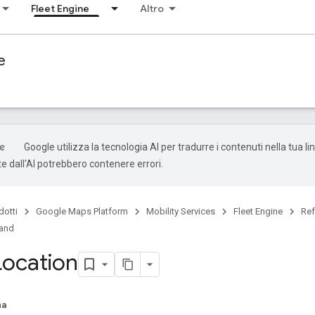
Fleet Engine
Altro
e
Google utilizza la tecnologia AI per tradurre i contenuti nella tua li
e dall'AI potrebbero contenere errori.
dotti
Google Maps Platform
Mobility Services
Fleet Engine
Ref
mand
Location
na