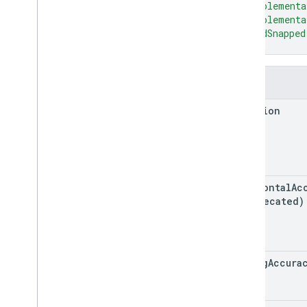
"supplementa
"supplementa
"roadSnapped
}
Campi
location
horizontal
Ac
(deprecated)
latlng
Accura