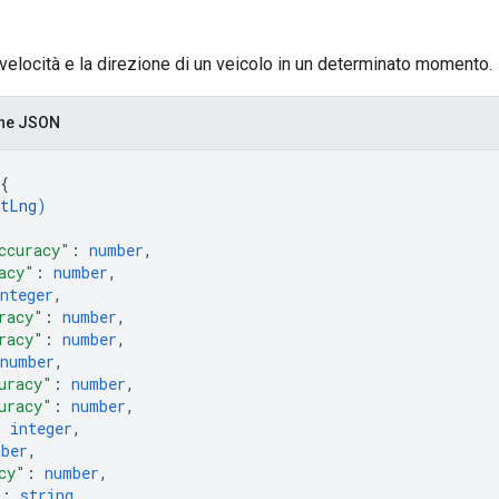
 velocità e la direzione di un veicolo in un determinato momento.
one JSON
{
tLng
)
ccuracy"
: 
number
,
acy"
: 
number
,
nteger
,
racy"
: 
number
,
racy"
: 
number
,
number
,
uracy"
: 
number
,
uracy"
: 
number
,
: 
integer
,
mber
,
cy"
: 
number
,
"
: 
string
,