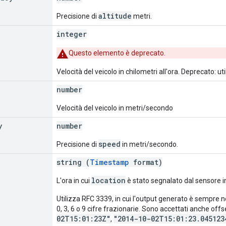
altitude
Precisione di
metri.
integer
Questo elemento è deprecato.
Velocità del veicolo in chilometri all'ora. Deprecato: ut
number
Velocità del veicolo in metri/secondo
y
number
speed
Precisione di
in metri/secondo.
string (
Timestamp
format)
location
L'ora in cui
è stato segnalato dal sensore in
Utilizza RFC 3339, in cui l'output generato è sempre n
0, 3, 6 o 9 cifre frazionarie. Sono accettati anche offs
02T15:01:23Z"
"2014-10-02T15:01:23.045123
,