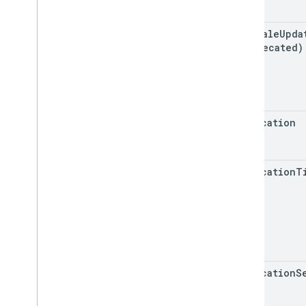
num
Stale
Upda
(deprecated)
raw
Location
raw
Location
T
raw
Location
S