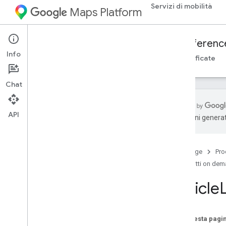
Servizi di mobilità
Maps Platform
Mobility Services
Fleet Engine
Referenc
Info
Panoramica
Tragitti on demand
Attività pianificate
Chat
API
traduzioni generat
API Fleet Engine - Riferimento RPC
API Fleet Engine - Riferimento REST
Home page
Pro
Panoramica
Tragitti on de
Risorse REST
Vehicle
provider
.
billable
Trip
provider
.
trips
fornitori
.
veicoli
Su questa pagi