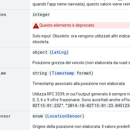
quando l'app viene riavviata), questo valore viene re
tes
integer
Questo elemento è deprecato.
Solo input. Obsoleto: ora vengono utilizzati altri indi
obsoleta.
object (
LatLng
)
Posizione grezza del veicolo (non elaborata da road-
ime
string (
Timestamp
format)
Timestamp associato alla posizione non elaborata.
Utilizza RFC 3339, in cui l'output generato è sempre n
0, 3, 6 o 9 cifre frazionarie. Sono accettati anche offs
02T15:01:23Z"
"2014-10-02T15:01:23.045123
,
ensor
enum (
LocationSensor
)
Origine della posizione non elaborata. Il valore predef