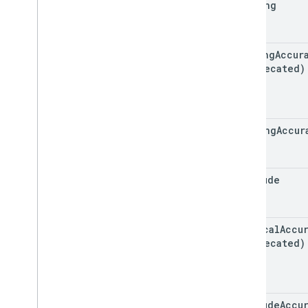
heading
bearing
Accur
(deprecated)
heading
Accur
altitude
vertical
Accu
(deprecated)
altitude
Accu