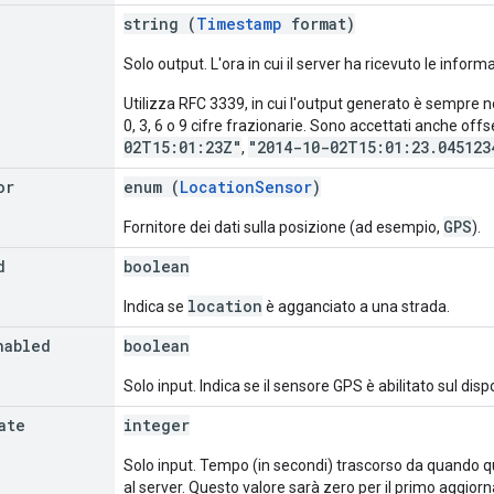
string (
Timestamp
format)
Solo output. L'ora in cui il server ha ricevuto le inform
Utilizza RFC 3339, in cui l'output generato è sempre n
0, 3, 6 o 9 cifre frazionarie. Sono accettati anche offs
02T15:01:23Z"
"2014-10-02T15:01:23.045123
,
or
enum (
LocationSensor
)
GPS
Fornitore dei dati sulla posizione (ad esempio,
).
d
boolean
location
Indica se
è agganciato a una strada.
nabled
boolean
Solo input. Indica se il sensore GPS è abilitato sul disp
ate
integer
Solo input. Tempo (in secondi) trascorso da quando qu
al server. Questo valore sarà zero per il primo aggio