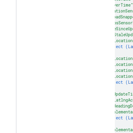
"serverTime
"locationSen
"isRoadSnapp
"isGpsSensor
"timeSinceUp
"numStaleUpd
"rawLocation
object (
La
}
,
"rawLocatio
"rawLocation
"rawLocation
"flpLocation
object (
La
}
,
"flpUpdateT
"flpLatlngAc
"flpHeadingD
"supplementa
object (
La
}
,
"supplementa