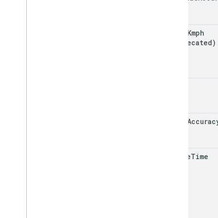
speed
Kmph
(deprecated)
speed
speed
Accurac
update
Time