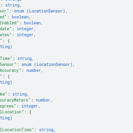
"
: 
string
,
sor"
: 
enum (
LocationSensor
)
,
ed"
: 
boolean
,
Enabled"
: 
boolean
,
date"
: 
integer
,
ates"
: 
integer
,
"
: 
{
tLng
)
nTime"
: 
string
,
Sensor"
: 
enum (
LocationSensor
)
,
Accuracy"
: 
number
,
"
: 
{
tLng
)
ime"
: 
string
,
curacyMeters"
: 
number
,
egrees"
: 
integer
,
lLocation"
: 
{
tLng
)
lLocationTime"
: 
string
,