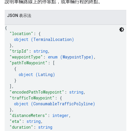
說明車輛路線上的停靠點，或車輛行程的終點。
JSON 表示法
{
"location"
: 
{
object (
TerminalLocation
)
}
,
"tripId"
: 
string
,
"waypointType"
: 
enum (
WaypointType
)
,
"pathToWaypoint"
: 
[
{
object (
LatLng
)
}
]
,
"encodedPathToWaypoint"
: 
string
,
"trafficToWaypoint"
: 
{
object (
ConsumableTrafficPolyline
)
}
,
"distanceMeters"
: 
integer
,
"eta"
: 
string
,
"duration"
: 
string