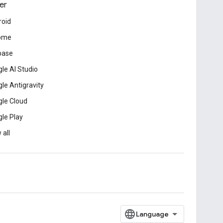
er
roid
ome
base
le AI Studio
le Antigravity
le Cloud
le Play
 all