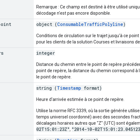
Remarque : Ce champ est destiné à être utilisé uniq
décodage n'est pas encore disponible.
point
object (
ConsumableTrafficPolyline
)
Conditions de circulation sur le trajet jusqu'à ce poin
pour les clients de la solution Courses et livraisons
rs
integer
Distance du chemin entre le point de repère précédent 
point de repère, la distance du chemin correspond à la
le point de repère.
string (
Timestamp
format)
Heure d'arrivée estimée à ce point de repère.
Utilise la norme RFC 3339, où la sortie générée utilis
temps universel coordonné) avec des secondes fracti
décalages horaires autres que "Z" (UTC) sont égale
02T15:01:23Z"
"2014-10-02T15:01:23.04512
,