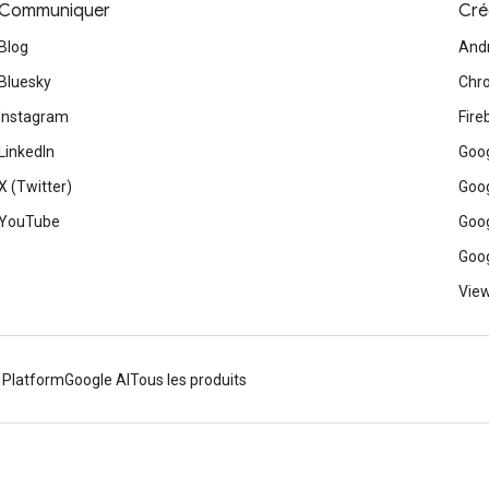
Communiquer
Cré
Blog
And
Bluesky
Chr
Instagram
Fire
LinkedIn
Goog
X (Twitter)
Goog
YouTube
Goog
Goog
View
 Platform
Google AI
Tous les produits