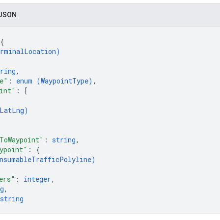
 JSON
{
rminalLocation
)
ring
,
e"
: 
enum (
WaypointType
)
,
int"
: 
[
LatLng
)
ToWaypoint"
: 
string
,
ypoint"
: 
{
nsumableTrafficPolyline
)
ers"
: 
integer
,
g
,
string