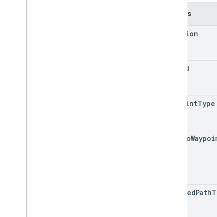
Champs
location
trip
Id
waypoint
Type
path
To
Waypoi
encoded
Path
T