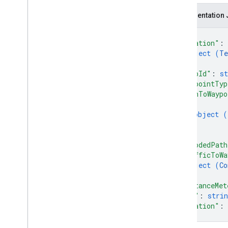
Représentation
Types
Consommable
Traffic
Polyline
{
Lat
Lng
"location"
: 
object (
Te
Request
Header
}
,
Emplacement du terminal
"tripId"
: 
st
Trip
Type
"waypointTyp
Trip
Way Point
"pathToWaypo
Position du véhicule
{
object (
Type de point de cheminement
}
]
,
"encodedPath
"trafficToWa
object (
Co
}
,
"distanceMet
"eta"
: 
strin
"duration"
: 
}