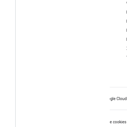
Échanger
Google Developer Program
Google Developer Groups
Google Developer Experts
Accelerators
Google Cloud & NVIDIA
Android
Chrome
Firebase
Google Cloud
Conditions d'utilisation
Règles de confidentialité
Manage cookies