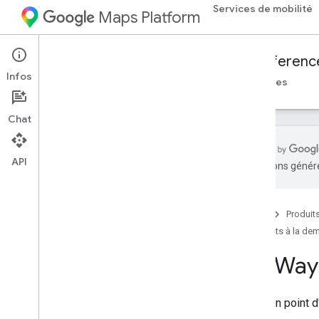
Services de mobilité
Maps Platform
Mobility Services
Fleet Engine
Referenc
Infos
Aperçu
Trajets à la demande
Tâches planifiées
Chat
API
traductions généré
API Fleet Engine : documentation de
référence RPC
API Fleet Engine : documentation de
Accueil
Produit
référence REST
Trajets à la d
Aperçu
Trip
Way
Ressources REST
fournisseurs
.
billable
Trips
fournisseurs
.
voyages
Décrit un point d'
fournisseurs
.
véhicules