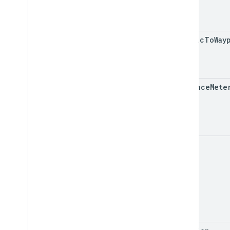
traffic
To
Way
distance
Mete
eta