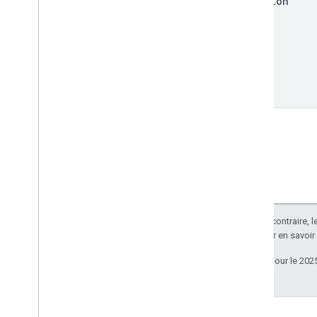
duration
Sauf indication contraire, 
Apache 2.0
. Pour en savoir
Dernière mise à jour le 202