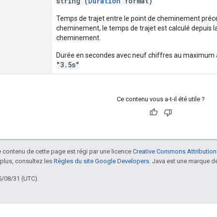
string (
Duration
format)
Temps de trajet entre le point de cheminement précéde
cheminement, le temps de trajet est calculé depuis la
cheminement.
Durée en secondes avec neuf chiffres au maximum apr
"3.5s"
Ce contenu vous a-t-il été utile ?
le contenu de cette page est régi par une licence
Creative Commons Attribution
 plus, consultez les
Règles du site Google Developers
. Java est une marque dé
5/08/31 (UTC).