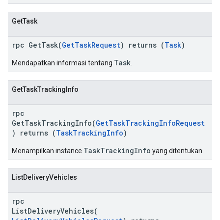
GetTask
rpc GetTask(
GetTaskRequest
) returns (
Task
)
Task
Mendapatkan informasi tentang
.
GetTaskTrackingInfo
rpc
GetTaskTrackingInfo(
GetTaskTrackingInfoRequest
) returns (
TaskTrackingInfo
)
TaskTrackingInfo
Menampilkan instance
yang ditentukan.
ListDeliveryVehicles
rpc
ListDeliveryVehicles(