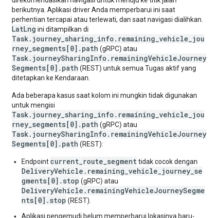
direkomendasikan navigasi untuk menuju ke titik jalan
berikutnya. Aplikasi driver Anda memperbarui ini saat
perhentian tercapai atau terlewati, dan saat navigasi dialihkan.
LatLng
ini ditampilkan di
Task.journey_sharing_info.remaining_vehicle_jou
rney_segments[0].path
(gRPC) atau
Task.journeySharingInfo.remainingVehicleJourney
Segments[0].path
(REST) untuk semua Tugas aktif yang
ditetapkan ke Kendaraan.
Ada beberapa kasus saat kolom ini mungkin tidak digunakan
untuk mengisi
Task.journey_sharing_info.remaining_vehicle_jou
rney_segments[0].path
(gRPC) atau
Task.journeySharingInfo.remainingVehicleJourney
Segments[0].path
(REST):
current_route_segment
Endpoint
tidak cocok dengan
DeliveryVehicle.remaining_vehicle_journey_se
gments[0].stop
(gRPC) atau
DeliveryVehicle.remainingVehicleJourneySegme
nts[0].stop
(REST).
Aplikasi pengemudi belum memperbarui lokasinya baru-