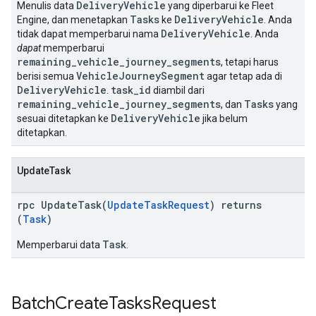
DeliveryVehicle
Menulis data
yang diperbarui ke Fleet
Tasks
DeliveryVehicle
Engine, dan menetapkan
ke
. Anda
DeliveryVehicle
tidak dapat memperbarui nama
. Anda
dapat
memperbarui
remaining_vehicle_journey_segments
, tetapi harus
VehicleJourneySegment
berisi semua
agar tetap ada di
DeliveryVehicle
task_id
.
diambil dari
remaining_vehicle_journey_segments
Tasks
, dan
yang
DeliveryVehicle
sesuai ditetapkan ke
jika belum
ditetapkan.
UpdateTask
rpc UpdateTask(
UpdateTaskRequest
) returns
(
Task
)
Task
Memperbarui data
.
Batch
Create
Tasks
Request