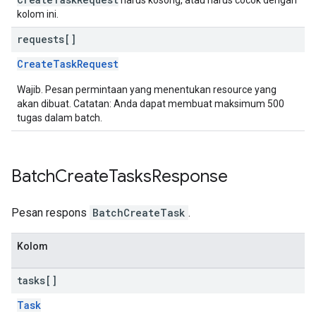
harus kosong, atau harus cocok dengan
kolom ini.
requests[]
CreateTaskRequest
Wajib. Pesan permintaan yang menentukan resource yang
akan dibuat. Catatan: Anda dapat membuat maksimum 500
tugas dalam batch.
Batch
Create
Tasks
Response
Pesan respons
BatchCreateTask
.
Kolom
tasks[]
Task