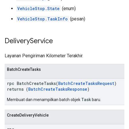
VehicleStop.State
(enum)
VehicleStop.TaskInfo
(pesan)
Delivery
Service
Layanan Pengiriman Kilometer Terakhir.
BatchCreateTasks
rpc BatchCreateTasks(
BatchCreateTasksRequest
)
returns (
BatchCreateTasksResponse
)
Task
Membuat dan menampilkan batch objek
baru.
CreateDeliveryVehicle