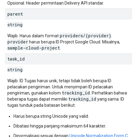
Opsional. Header permintaan Delivery API standar.
parent
string
providers/{provider}
Wajib. Harus dalam format
.
provider
harus berupa ID Project Google Cloud. Misalnya,
sample-cloud-project
.
task
_
id
string
Wajib. ID Tugas harus unik, tetapi tidak boleh berupa ID
pelacakan pengiriman. Untuk menyimpan ID pelacakan
tracking_id
pengiriman, gunakan kolom
. Perhatikan bahwa
tracking_id
beberapa tugas dapat memiliki
yang sama. ID
tugas tunduk pada batasan berikut:
Harus berupa string Unicode yang valid.
Dibatasi hingga panjang maksimum 64 karakter.
Dinormalisasi sesuai dengan
Unicode Normalization Form C
.