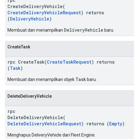
rpc
CreateDeliveryVehicle(
CreateDeliveryVehicleRequest
) returns
(
DeliveryVehicle
)
DeliveryVehicle
Membuat dan menampilkan
baru.
CreateTask
rpc CreateTask(
CreateTaskRequest
) returns
(
Task
)
Task
Membuat dan menampilkan objek
baru.
DeleteDeliveryVehicle
rpc
DeleteDeliveryVehicle(
DeleteDeliveryVehicleRequest
) returns (
Empty
)
Menghapus DeliveryVehicle dari Fleet Engine.