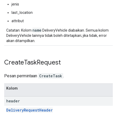
jenis
last_location
attribut
name
Catatan: Kolom
DeliveryVehicle diabaikan. Semua kolom
DeliveryVehicle lainnya tidak boleh ditetapkan; jika tidak, error
akan ditampilkan.
Create
Task
Request
Pesan permintaan
CreateTask
.
Kolom
header
DeliveryRequestHeader