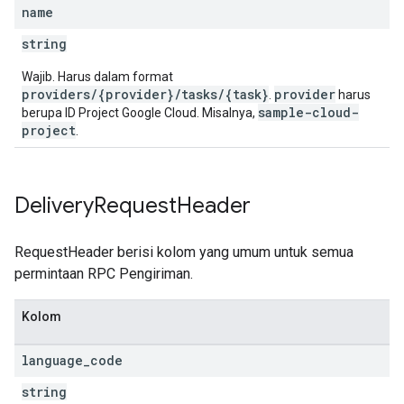
name
string
Wajib. Harus dalam format
providers/{provider}/tasks/{task}
provider
.
harus
sample-cloud-
berupa ID Project Google Cloud. Misalnya,
project
.
Delivery
Request
Header
RequestHeader berisi kolom yang umum untuk semua
permintaan RPC Pengiriman.
Kolom
language
_
code
string