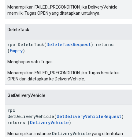
Menampilkan FAILED_PRECONDITION jika DeliveryVehicle
memiliki Tugas OPEN yang ditetapkan untuknya.
DeleteTask
rpc DeleteTask(
DeleteTaskRequest
) returns
(
Empty
)
Menghapus satu Tugas.
Menampilkan FAILED_PRECONDITION jika Tugas berstatus
OPEN dan ditetapkan ke DeliveryVehicle.
GetDeliveryVehicle
rpc
GetDeliveryVehicle(
GetDeliveryVehicleRequest
)
returns (
DeliveryVehicle
)
DeliveryVehicle
Menampilkan instance
yang ditentukan.