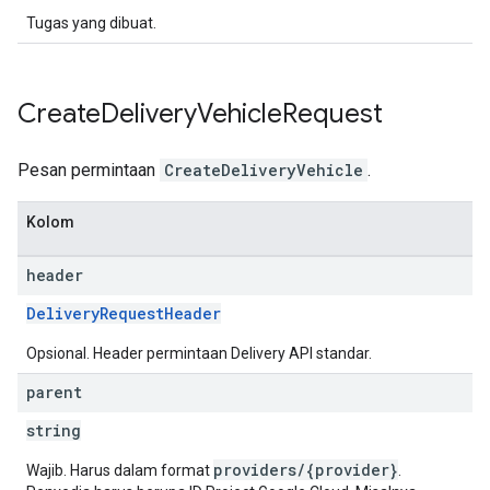
Tugas yang dibuat.
Create
Delivery
Vehicle
Request
Pesan permintaan
CreateDeliveryVehicle
.
Kolom
header
DeliveryRequestHeader
Opsional. Header permintaan Delivery API standar.
parent
string
providers/{provider}
Wajib. Harus dalam format
.