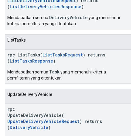
ListDeliveryVehiclesRequest
) returns
(
ListDeliveryVehiclesResponse
)
DeliveryVehicle
Mendapatkan semua
yang memenuhi
kriteria pemfilteran yang ditentukan.
ListTasks
rpc ListTasks(
ListTasksRequest
) returns
(
ListTasksResponse
)
Task
Mendapatkan semua
yang memenuhi kriteria
pemfilteran yang ditentukan.
UpdateDeliveryVehicle
rpc
UpdateDeliveryVehicle(
UpdateDeliveryVehicleRequest
) returns
(
DeliveryVehicle
)