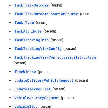
Task.TaskOutcome
(enum)
Task.TaskOutcomeLocationSource
(enum)
Task.Type
(enum)
TaskAttribute
(pesan)
TaskTrackingInfo
(pesan)
TaskTrackingViewConfig
(pesan)
TaskTrackingViewConfig.VisibilityOption
(pesan)
TimeWindow
(pesan)
UpdateDeliveryVehicleRequest
(pesan)
UpdateTaskRequest
(pesan)
VehicleJourneySegment
(pesan)
VehicleStop
(pesan)