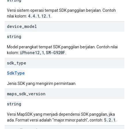
Versi sistem operasi tempat SDK panggilan berjalan. Contoh
4.4.1
12.1
nilai kolom:
,
.
device
_
model
string
Model perangkat tempat SDK panggilan berjalan. Contoh nilai
iPhone12,1
SM-G920F
kolom:
,
.
sdk
_
type
SdkType
Jenis SDK yang mengirim permintaan.
maps
_
sdk
_
version
string
Versi MapSDK yang menjadi dependensi SDK panggilan, jika
5.2.1
ada. Format versi adalah "major.minor.patch", contoh:
.