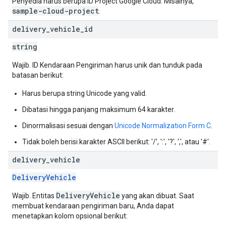
Penyedia harus berupa ID Project Google Cloud. Misalnya,
sample-cloud-project
.
delivery
_
vehicle
_
id
string
Wajib. ID Kendaraan Pengiriman harus unik dan tunduk pada
batasan berikut:
Harus berupa string Unicode yang valid.
Dibatasi hingga panjang maksimum 64 karakter.
Dinormalisasi sesuai dengan
Unicode Normalization Form C
.
Tidak boleh berisi karakter ASCII berikut: '/', ':', '?', ',', atau '#'.
delivery
_
vehicle
DeliveryVehicle
DeliveryVehicle
Wajib. Entitas
yang akan dibuat. Saat
membuat kendaraan pengiriman baru, Anda dapat
menetapkan kolom opsional berikut: