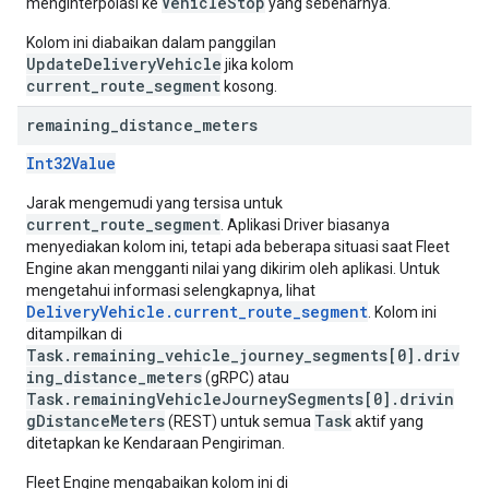
VehicleStop
menginterpolasi ke
yang sebenarnya.
Kolom ini diabaikan dalam panggilan
UpdateDeliveryVehicle
jika kolom
current_route_segment
kosong.
remaining
_
distance
_
meters
Int32Value
Jarak mengemudi yang tersisa untuk
current_route_segment
. Aplikasi Driver biasanya
menyediakan kolom ini, tetapi ada beberapa situasi saat Fleet
Engine akan mengganti nilai yang dikirim oleh aplikasi. Untuk
mengetahui informasi selengkapnya, lihat
DeliveryVehicle.current_route_segment
. Kolom ini
ditampilkan di
Task.remaining_vehicle_journey_segments[0].driv
ing_distance_meters
(gRPC) atau
Task.remainingVehicleJourneySegments[0].drivin
gDistanceMeters
Task
(REST) untuk semua
aktif yang
ditetapkan ke Kendaraan Pengiriman.
Fleet Engine mengabaikan kolom ini di