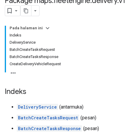
Package maps
.
fleetengine
.
delivery
.
v1
Pada halaman ini
Indeks
DeliveryService
BatchCreateTasksRequest
BatchCreateTasksResponse
CreateDeliveryVehicleRequest
Indeks
DeliveryService
(antarmuka)
BatchCreateTasksRequest
(pesan)
BatchCreateTasksResponse
(pesan)