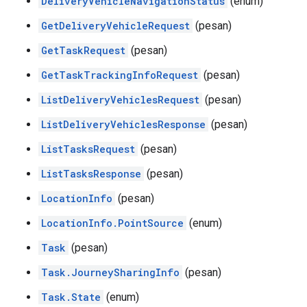
DeliveryVehicleNavigationStatus
(enum)
GetDeliveryVehicleRequest
(pesan)
GetTaskRequest
(pesan)
GetTaskTrackingInfoRequest
(pesan)
ListDeliveryVehiclesRequest
(pesan)
ListDeliveryVehiclesResponse
(pesan)
ListTasksRequest
(pesan)
ListTasksResponse
(pesan)
LocationInfo
(pesan)
LocationInfo.PointSource
(enum)
Task
(pesan)
Task.JourneySharingInfo
(pesan)
Task.State
(enum)