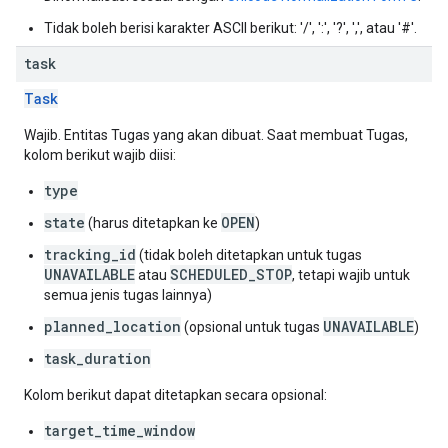
Tidak boleh berisi karakter ASCII berikut: '/', ':', '?', ',', atau '#'.
task
Task
Wajib. Entitas Tugas yang akan dibuat. Saat membuat Tugas,
kolom berikut wajib diisi:
type
state
OPEN
(harus ditetapkan ke
)
tracking_id
(tidak boleh ditetapkan untuk tugas
UNAVAILABLE
SCHEDULED_STOP
atau
, tetapi wajib untuk
semua jenis tugas lainnya)
planned_location
UNAVAILABLE
(opsional untuk tugas
)
task_duration
Kolom berikut dapat ditetapkan secara opsional:
target_time_window