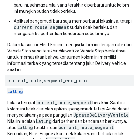
baru ini, sehingga nilai yang terakhir diperbarui untuk kolom
ini mungkin sudah tidak berlaku.
Aplikasi pengemudi baru saja memperbarui lokasinya, tetapi
current_route_segment
sudah tidak berlaku, dan
mengarah ke perhentian kendaraan sebelumnya.
Dalam kasus ini, Fleet Engine mengisi kolom ini dengan rute dari
VehicleStop yang terakhir dilewati ke VehicleStop berikutnya
untuk memastikan bahwa konsumen kolom ini memiliki
informasi terbaik yang tersedia tentang jalur Delivery Vehicle
saat ini.
current
_
route
_
segment
_
end
_
point
LatLng
current_route_segment
Lokasi tempat
berakhir. Saat ini,
kolom ini tidak diisi oleh aplikasi pengemudi, tetapi Anda dapat
UpdateDeliveryVehicle
menyediakannya pada panggilan
.
LatLng
Nilai ini adalah
dari perhentian kendaraan berikutnya,
LatLng
current_route_segment
atau
terakhir dari
.
Kemudian, Fleet Engine akan melakukan yang terbaik untuk