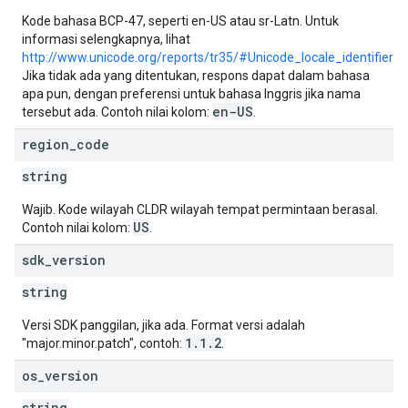
Kode bahasa BCP-47, seperti en-US atau sr-Latn. Untuk
informasi selengkapnya, lihat
http://www.unicode.org/reports/tr35/#Unicode_locale_identifier
.
Jika tidak ada yang ditentukan, respons dapat dalam bahasa
apa pun, dengan preferensi untuk bahasa Inggris jika nama
en-US
tersebut ada. Contoh nilai kolom:
.
region
_
code
string
Wajib. Kode wilayah CLDR wilayah tempat permintaan berasal.
US
Contoh nilai kolom:
.
sdk
_
version
string
Versi SDK panggilan, jika ada. Format versi adalah
1.1.2
"major.minor.patch", contoh:
.
os
_
version
string