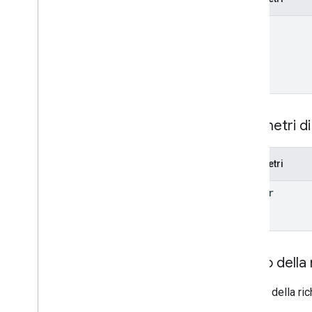
name
Parametri di
Parametri
header
Corpo della 
Il corpo della r