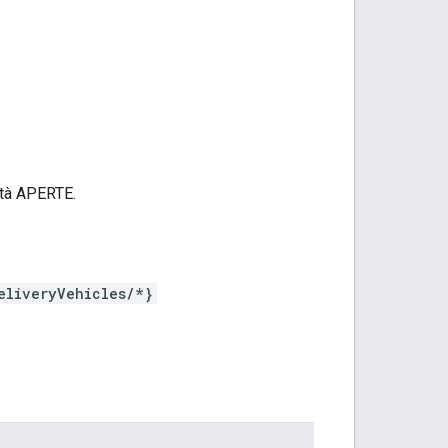
tà APERTE.
eliveryVehicles/*}