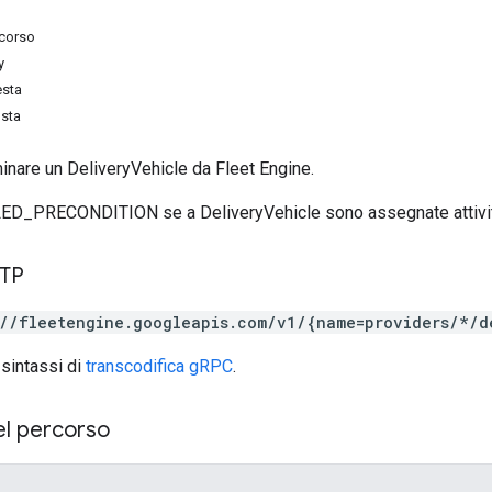
rcorso
y
esta
osta
inare un DeliveryVehicle da Fleet Engine.
LED_PRECONDITION se a DeliveryVehicle sono assegnate attivi
TTP
://fleetengine.googleapis.com/v1/{name=providers/*/d
 sintassi di
transcodifica gRPC
.
el percorso