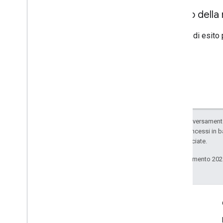
Corpo della 
In caso di esito
Salvo quando diversamente 
codice sono concessi in b
delle sue consociate.
Ultimo aggiornamento 202
Coinvolgi
Google Developer Program