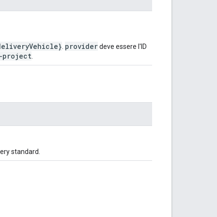
deliveryVehicle}
provider
.
deve essere l'ID
-project
.
ivery standard.