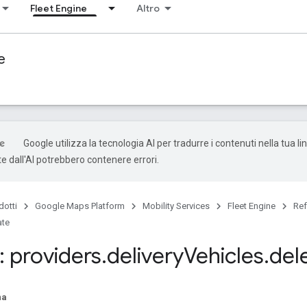
Fleet Engine
Altro
e
Google utilizza la tecnologia AI per tradurre i contenuti nella tua li
e dall'AI potrebbero contenere errori.
dotti
Google Maps Platform
Mobility Services
Fleet Engine
Ref
ate
 providers
.
delivery
Vehicles
.
del
na