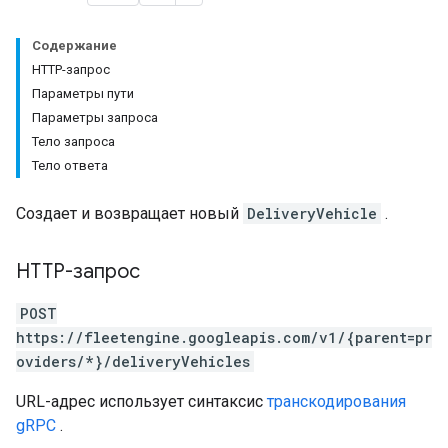
Содержание
HTTP-запрос
Параметры пути
Параметры запроса
Тело запроса
Тело ответа
Создает и возвращает новый
DeliveryVehicle
.
HTTP-запрос
POST
https://fleetengine.googleapis.com/v1/{parent=pr
oviders/*}/deliveryVehicles
URL-адрес использует синтаксис
транскодирования
gRPC
.