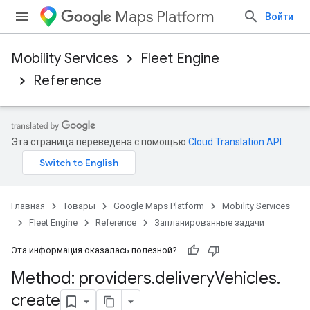
Maps Platform
Войти
Mobility Services
Fleet Engine
Reference
Эта страница переведена с помощью
Cloud Translation API
.
Главная
Товары
Google Maps Platform
Mobility Services
Fleet Engine
Reference
Запланированные задачи
Эта информация оказалась полезной?
Method: providers
.
delivery
Vehicles
.
create