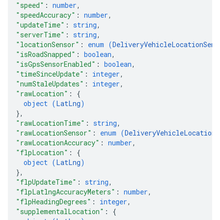
"speed"
: 
number
,
"speedAccuracy"
: 
number
,
"updateTime"
: 
string
,
"serverTime"
: 
string
,
"locationSensor"
: 
enum (
DeliveryVehicleLocationSens
"isRoadSnapped"
: 
boolean
,
"isGpsSensorEnabled"
: 
boolean
,
"timeSinceUpdate"
: 
integer
,
"numStaleUpdates"
: 
integer
,
"rawLocation"
: 
{
object (
LatLng
)
}
,
"rawLocationTime"
: 
string
,
"rawLocationSensor"
: 
enum (
DeliveryVehicleLocationS
"rawLocationAccuracy"
: 
number
,
"flpLocation"
: 
{
object (
LatLng
)
}
,
"flpUpdateTime"
: 
string
,
"flpLatlngAccuracyMeters"
: 
number
,
"flpHeadingDegrees"
: 
integer
,
"supplementalLocation"
: 
{