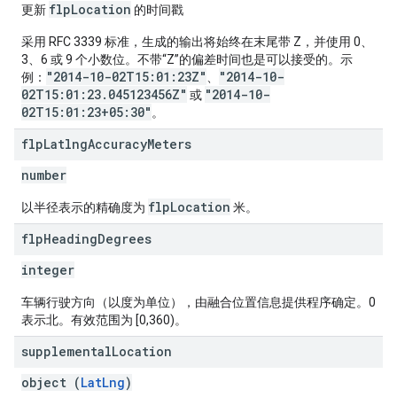
flpLocation
更新
的时间戳
采用 RFC 3339 标准，生成的输出将始终在末尾带 Z，并使用 0、
3、6 或 9 个小数位。不带“Z”的偏差时间也是可以接受的。示
"2014-10-02T15:01:23Z"
"2014-10-
例：
、
02T15:01:23.045123456Z"
"2014-10-
或
02T15:01:23+05:30"
。
flp
Latlng
Accuracy
Meters
number
flpLocation
以半径表示的精确度为
米。
flp
Heading
Degrees
integer
车辆行驶方向（以度为单位），由融合位置信息提供程序确定。0
表示北。有效范围为 [0,360)。
supplemental
Location
object (
LatLng
)