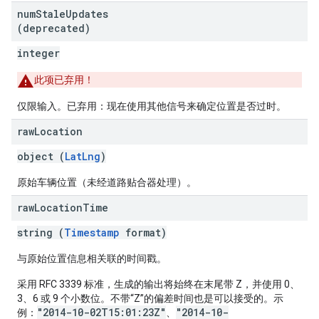
num
Stale
Updates
(deprecated)
integer
此项已弃用！
仅限输入。已弃用：现在使用其他信号来确定位置是否过时。
raw
Location
object (
LatLng
)
原始车辆位置（未经道路贴合器处理）。
raw
Location
Time
string (
Timestamp
format)
与原始位置信息相关联的时间戳。
采用 RFC 3339 标准，生成的输出将始终在末尾带 Z，并使用 0、
3、6 或 9 个小数位。不带“Z”的偏差时间也是可以接受的。示
"2014-10-02T15:01:23Z"
"2014-10-
例：
、