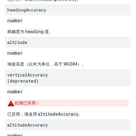
heading
Accuracy
number
heading
精确度为
度。
altitude
number
海拔高度（以米为单位，高于 WGS84）。
vertical
Accuracy
(deprecated)
number
此项已弃用！
altitudeAccuracy
已弃用：请改用
。
altitude
Accuracy
number