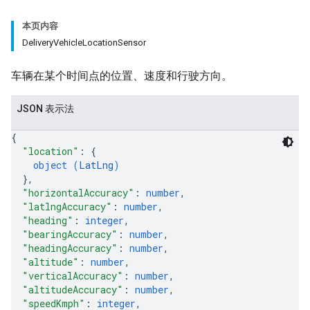
本页内容
DeliveryVehicleLocationSensor
车辆在某个时间点的位置、速度和行驶方向。
JSON 表示法
{
"location"
: 
{
object (
LatLng
)
}
,
"horizontalAccuracy"
: 
number
,
"latlngAccuracy"
: 
number
,
"heading"
: 
integer
,
"bearingAccuracy"
: 
number
,
"headingAccuracy"
: 
number
,
"altitude"
: 
number
,
"verticalAccuracy"
: 
number
,
"altitudeAccuracy"
: 
number
,
"speedKmph"
: 
integer
,