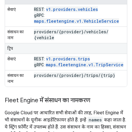
REST
v1.providers.vehicles
सेवाएं
:
g
RPC
:
maps.fleetengine.v1.VehicleService
providers
/
{provider}
/
vehicles
/
संसाधन का
{vehicle
नाम
ट्रिप
REST
v1.providers.trips
सेवाएं
:
g
RPC
maps.fleetengine.v1.TripService
:
providers
/
{provider}
/
trips
/
{trip}
संसाधन का
नाम
Fleet Engine में संसाधन का नामकरण
Google Cloud पर आधारित सभी सेवाओं की तरह, Fleet Engine में
भी संसाधनों के यूनीक आइडेंटिफ़ायर होते हैं. इन्हें
names
कहा जाता है.
ये स्ट्रिंग फ़ॉर्मैट में उपलब्ध होते हैं. उस संसाधन के नाम का हिस्सा, संसाधन