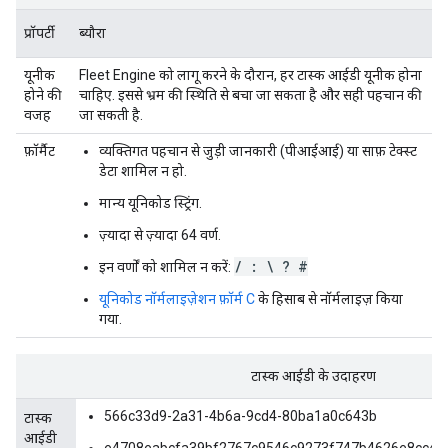
प्रॉपर्टी
ब्यौरा
यूनीक
Fleet Engine को लागू करने के दौरान, हर टास्क आईडी यूनीक होना
होने की
चाहिए. इससे भ्रम की स्थिति से बचा जा सकता है और सही पहचान की
वजह
जा सकती है.
फ़ॉर्मैट
व्यक्तिगत पहचान से जुड़ी जानकारी (पीआईआई) या साफ़ टेक्स्ट
डेटा शामिल न हो.
मान्य यूनिकोड स्ट्रिंग.
ज़्यादा से ज़्यादा 64 वर्ण.
/ : \ ? #
इन वर्णों को शामिल न करें:
यूनिकोड नॉर्मलाइज़ेशन फ़ॉर्म C
के हिसाब से नॉर्मलाइज़ किया
गया.
टास्क आईडी के उदाहरण
566c33d9-2a31-4b6a-9cd4-80ba1a0c643b
टास्क
आईडी
e4708eabcfa39bf2767c9546c9273f747b4626e8cc44