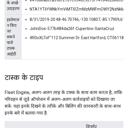
के अच्छे
उदाहरण
NTA1YTliYWNkYmViMTI0ZmMzMWFmOWY2NzNkM2
8/31/2019-20:48-46.70746,-130.10807,-85.17909,61.
इस्तेमाल
न किए
JohnDoe-577b484da26f-Cupertino-SantaCruz
जा
सकने
4R0oXLToF"112 Summer Dr. East Hartford, CT06118"
वाले
टास्क
आईडी
टास्क के टाइप
Fleet Engine, अलग-अलग तरह के टास्क के साथ काम करता है, ताकि
परिवहन से जुड़े ऑपरेशन में अलग-अलग कार्रवाइयों को दिखाया जा
सके. यहां इनके दिखने के तरीके और बिलिंग की जानकारी के साथ-साथ
इनके बारे में बताया गया है.
शिपमेंट