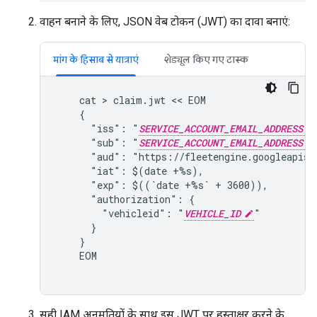
वाहन बनाने के लिए, JSON वेब टोकन (JWT) का दावा बनाएं:
मांग के हिसाब से यात्राएं
शेड्यूल किए गए टास्क
    cat > claim.jwt << EOM

    {

      "iss": "
SERVICE_ACCOUNT_EMAIL_ADDRESS
      "sub": "
SERVICE_ACCOUNT_EMAIL_ADDRESS
      "aud": "https://fleetengine.googleapis.c
      "iat": $(date +%s),

      "exp": $((`date +%s` + 3600)),

      "authorization": {

        "vehicleid": "
VEHICLE_ID
"

      }

    }

    EOM

सही IAM अनुमतियों के साथ इस JWT पर हस्ताक्षर करने के