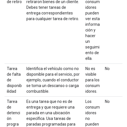
de retiro
retiraron bienes de un cliente.
consum
Debes tener tareas de
idores
entrega correspondientes
pueden
para cualquier tarea de retiro.
ver esta
informa
ción y
hacer
un
seguimi
ento de
ella.
Tarea
Identifica el vehículo como no
No es
No
de falta
disponible para el servicio, por
visible
de
ejemplo, cuando el conductor
para los
disponib
se toma un descanso o carga
consum
ilidad
combustible.
idores.
Tarea
Es una tarea que no es de
Los
No
de
entrega y que requiere una
consum
detenci
parada en una ubicación
idores
ón
específica. Usa tareas de
no
progra
paradas programadas para
pueden