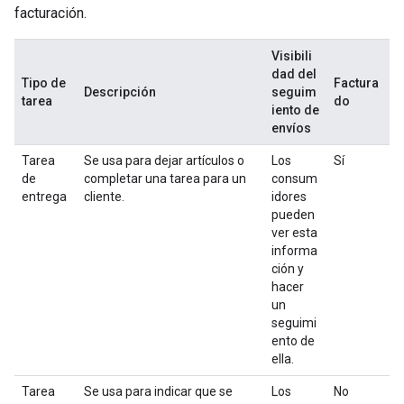
facturación.
Visibili
dad del
Tipo de
Factura
Descripción
seguim
tarea
do
iento de
envíos
Tarea
Se usa para dejar artículos o
Los
Sí
de
completar una tarea para un
consum
entrega
cliente.
idores
pueden
ver esta
informa
ción y
hacer
un
seguimi
ento de
ella.
Tarea
Se usa para indicar que se
Los
No