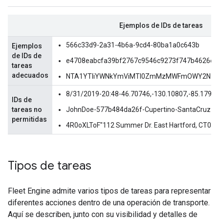
Ejemplos de IDs de tareas
566c33d9-2a31-4b6a-9cd4-80ba1a0c643b
Ejemplos
de IDs de
e4708eabcfa39bf2767c9546c9273f747b4626e8
tareas
adecuados
NTA1YTliYWNkYmViMTI0ZmMzMWFmOWY2NzN
8/31/2019-20:48-46.70746,-130.10807,-85.1790
IDs de
tareas no
JohnDoe-577b484da26f-Cupertino-SantaCruz
permitidas
4R0oXLToF"112 Summer Dr. East Hartford, CT0
Tipos de tareas
Fleet Engine admite varios tipos de tareas para representar
diferentes acciones dentro de una operación de transporte.
Aquí se describen, junto con su visibilidad y detalles de