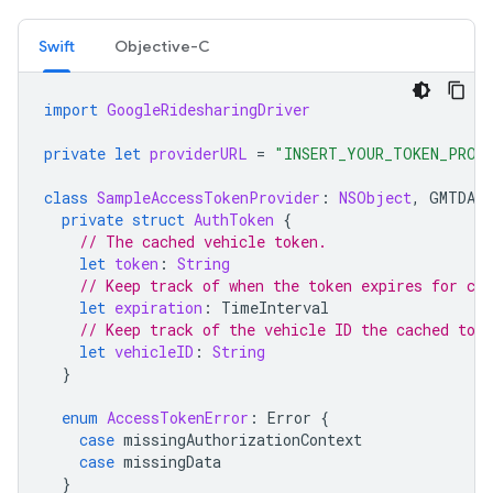
Swift
Objective-C
import
GoogleRidesharingDriver
private
let
providerURL
=
"INSERT_YOUR_TOKEN_PROV
class
SampleAccessTokenProvider
:
NSObject
,
GMTDAut
private
struct
AuthToken
{
// The cached vehicle token.
let
token
:
String
// Keep track of when the token expires for cac
let
expiration
:
TimeInterval
// Keep track of the vehicle ID the cached toke
let
vehicleID
:
String
}
enum
AccessTokenError
:
Error
{
case
missingAuthorizationContext
case
missingData
}