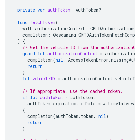
private
var
authToken
:
AuthToken
?
func
fetchToken
(
with
authorizationContext
:
GMTDAuthorizationCo
completion
:
@
escaping
GMTDAuthTokenFetchComple
)
{
// Get the vehicle ID from the authorizationCo
guard
let
authorizationContext
=
authorizationC
completion
(
nil
,
AccessTokenError
.
missingAuth
return
}
let
vehicleID
=
authorizationContext
.
vehicleID
// If appropriate, use the cached token.
if
let
authToken
=
authToken
,
authToken
.
expiration
 > 
Date
.
now
.
timeInterval
{
completion
(
authToken
.
token
,
nil
)
return
}