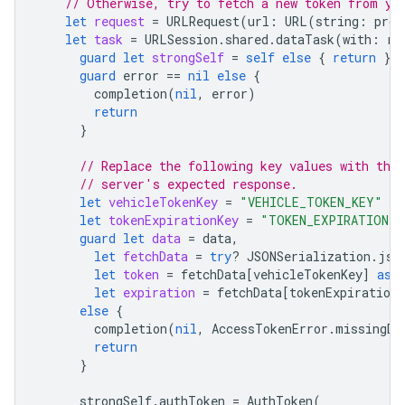
// Otherwise, try to fetch a new token from yo
let
request
=
URLRequest
(
url
:
URL
(
string
:
prov
let
task
=
URLSession
.
shared
.
dataTask
(
with
:
re
guard
let
strongSelf
=
self
else
{
return
}
guard
error
==
nil
else
{
completion
(
nil
,
error
)
return
}
// Replace the following key values with the 
// server's expected response.
let
vehicleTokenKey
=
"VEHICLE_TOKEN_KEY"
let
tokenExpirationKey
=
"TOKEN_EXPIRATION"
guard
let
data
=
data
,
let
fetchData
=
try
?
JSONSerialization
.
jso
let
token
=
fetchData
[
vehicleTokenKey
]
as
?
let
expiration
=
fetchData
[
tokenExpirationK
else
{
completion
(
nil
,
AccessTokenError
.
missingDa
return
}
strongSelf
.
authToken
=
AuthToken
(