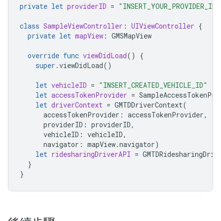
private
let
providerID
=
"INSERT_YOUR_PROVIDER_ID"
class
SampleViewController
:
UIViewController
{
private
let
mapView
:
GMSMapView
override
func
viewDidLoad
()
{
super
.
viewDidLoad
()
let
vehicleID
=
"INSERT_CREATED_VEHICLE_ID"
let
accessTokenProvider
=
SampleAccessTokenPro
let
driverContext
=
GMTDDriverContext
(
accessTokenProvider
:
accessTokenProvider
,
providerID
:
providerID
,
vehicleID
:
vehicleID
,
navigator
:
mapView
.
navigator
)
let
ridesharingDriverAPI
=
GMTDRidesharingDriv
}
}