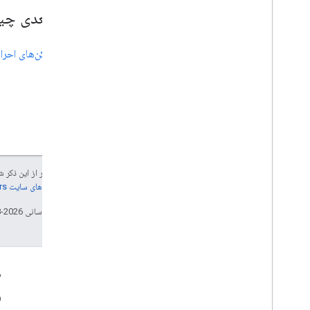
قدم بعدی چ
ایجاد توکن‌های احر
جز در مواردی که غیر از این ذک
جزئیات، به
خطمشی‌های سایت Google Developers‏
تاریخ آخرین به‌روزرسانی 2026-08-04 به‌وقت ساعت هماهنگ جهانی.
تعامل
م
Google Developer Program
و