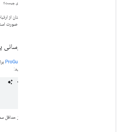
قدم بعدی چیست؟
راه اندازی وسیله نقلیه
وسیله نقلیه را آماده کنید
شما و در صورت استفاده از ProGuard، به‌روزرسانی فایل پ
مقصد وسیله نقلیه را تنظیم کنید
به روز رسانی موقعیت مکانی را غیرفعال کنید
به‌روزرسانی پیک
راهنمای مهاجرت
راهنمای انتقال Android Driver SDK 6
0
.
اگر از
ProGuard
راهنمای انتقال Android Driver SDK 5
0
.
اضافه کنید:
راهنمای انتقال درایور اندروید SDK 4
.
0،
راهنمای انتقال درایور اندروید SDK 4
0
.
راهنمای انتقال Android Driver SDK 3
0
.
منابع
یادداشت های انتشار Android Driver SDK
الزامات افشای داده های Google Play، الزامات
افشای داده های Google Play
پروگارد از حداقل سطح ۲۳ رابط برنامه‌نویسی اندروید پشتیبا