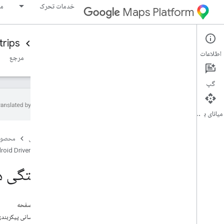
خدمات تحرک
مو
Maps Platform
rips
Driver experience
Mobility Services
اطلاعات
نمای کلی
Android Driver SDK
SDK درایور iOS
مرجع
گپ
میانای برنامه‌سازی کاربردی
Android Driver SDK را تنظیم کنید
صفحه اصلی
محصول
Driver SDK را دریافت کنید
roid Driver SDK
یک پروژه Google Cloud Console را
پیکربندی کنید
وابستگی ها
اصول یکپارچه سازی SDK
وابستگی ها را اعلام کنید
در این صفحه
توکن های مجوز را دریافت کنید
به‌روزرسانی پیکربندی oGuard
Driver SDK را راه اندازی کنید