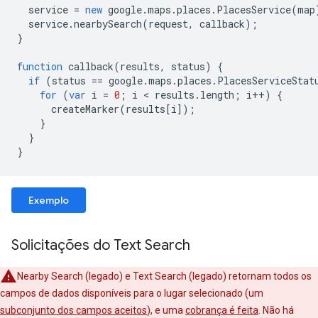
service
=
new
google
.
maps
.
places
.
PlacesService
(
map
service
.
nearbySearch
(
request
,
callback
);
}
function
callback
(
results
,
status
)
{
if
(
status
==
google
.
maps
.
places
.
PlacesServiceStat
for
(
var
i
=
0
;
i
<
results
.
length
;
i
++
)
{
createMarker
(
results
[
i
]);
}
}
}
Exemplo
Solicitações do Text Search
Nearby Search (legado) e Text Search (legado) retornam todos os
campos de dados disponíveis para o lugar selecionado (um
subconjunto dos campos aceitos
), e uma
cobrança é feita
. Não há