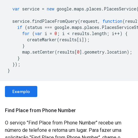
var
service
=
new
google
.
maps
.
places
.
PlacesService
service
.
findPlaceFromQuery
(
request
,
function
(
resul
if
(
status
===
google
.
maps
.
places
.
PlacesServiceS
for
(
var
i
=
0
;
i
<
results
.
length
;
i
++
)
{
createMarker
(
results
[
i
]);
}
map
.
setCenter
(
results
[
0
].
geometry
.
location
);
}
});
}
Exemplo
Find Place from Phone Number
O serviço "Find Place from Phone Number" recebe um
número de telefone e retorna um lugar. Para fazer uma
solicitação "Find Place from Phone Number", chame o