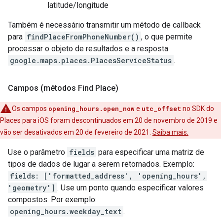
latitude/longitude
Também é necessário transmitir um método de callback
para
findPlaceFromPhoneNumber()
, o que permite
processar o objeto de resultados e a resposta
google.maps.places.PlacesServiceStatus
.
Campos (métodos Find Place)
Os campos
opening_hours.open_now
e
utc_offset
no SDK do
Places para iOS foram descontinuados em 20 de novembro de 2019 e
vão ser desativados em 20 de fevereiro de 2021.
Saiba mais.
Use o parâmetro
fields
para especificar uma matriz de
tipos de dados de lugar a serem retornados. Exemplo:
fields: ['formatted_address', 'opening_hours',
'geometry']
. Use um ponto quando especificar valores
compostos. Por exemplo:
opening_hours.weekday_text
.