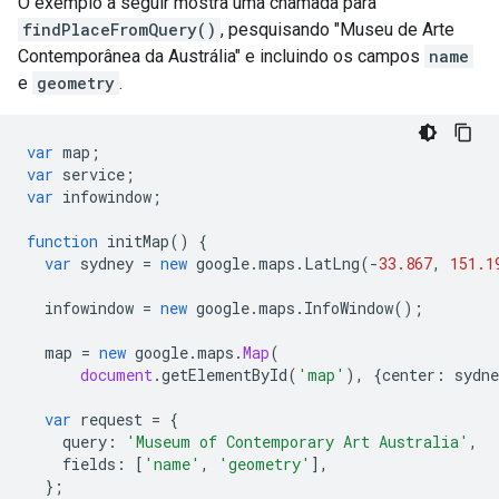
O exemplo a seguir mostra uma chamada para
findPlaceFromQuery()
, pesquisando "Museu de Arte
Contemporânea da Austrália" e incluindo os campos
name
e
geometry
.
var
map
;
var
service
;
var
infowindow
;
function
initMap
()
{
var
sydney
=
new
google
.
maps
.
LatLng
(
-
33.867
,
151.1
infowindow
=
new
google
.
maps
.
InfoWindow
();
map
=
new
google
.
maps
.
Map
(
document
.
getElementById
(
'map'
),
{
center
:
sydne
var
request
=
{
query
:
'Museum of Contemporary Art Australia'
,
fields
:
[
'name'
,
'geometry'
],
};