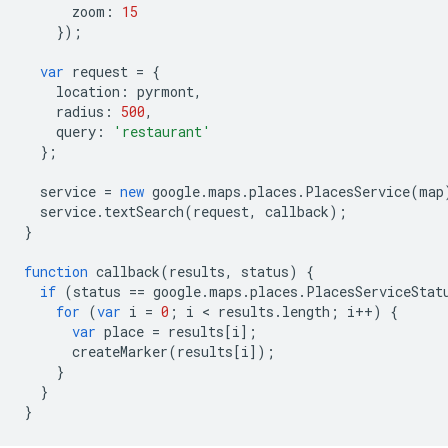
zoom
:
15
});
var
request
=
{
location
:
pyrmont
,
radius
:
500
,
query
:
'restaurant'
};
service
=
new
google
.
maps
.
places
.
PlacesService
(
map
service
.
textSearch
(
request
,
callback
);
}
function
callback
(
results
,
status
)
{
if
(
status
==
google
.
maps
.
places
.
PlacesServiceStat
for
(
var
i
=
0
;
i
<
results
.
length
;
i
++
)
{
var
place
=
results
[
i
];
createMarker
(
results
[
i
]);
}
}
}