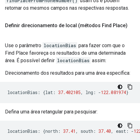
findPlaceFromPhoneNumber()
usam os e podem
retornar os mesmos campos nas respectivas respostas.
Definir direcionamento de local (métodos Find Place)
Use o parâmetro
locationBias
para fazer com que o
Find Place favoreça os resultados de uma determinada
área. É possível definir
locationBias
assim:
Direcionamento dos resultados para uma área específica:
locationBias
:
{
lat
:
37.402105
,
lng
:
-
122.081974
}
Defina uma área retangular para pesquisar:
locationBias
:
{
north
:
37.41
,
south
:
37.40
,
east
:
-
12