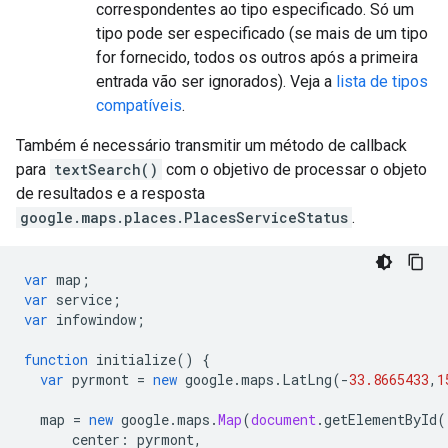
correspondentes ao tipo especificado. Só um
tipo pode ser especificado (se mais de um tipo
for fornecido, todos os outros após a primeira
entrada vão ser ignorados). Veja a
lista de tipos
compatíveis
.
Também é necessário transmitir um método de callback
para
textSearch()
com o objetivo de processar o objeto
de resultados e a resposta
google.maps.places.PlacesServiceStatus
.
var
map
;
var
service
;
var
infowindow
;
function
initialize
()
{
var
pyrmont
=
new
google
.
maps
.
LatLng
(
-
33.8665433
,
1
map
=
new
google
.
maps
.
Map
(
document
.
getElementById
(
center
:
pyrmont
,