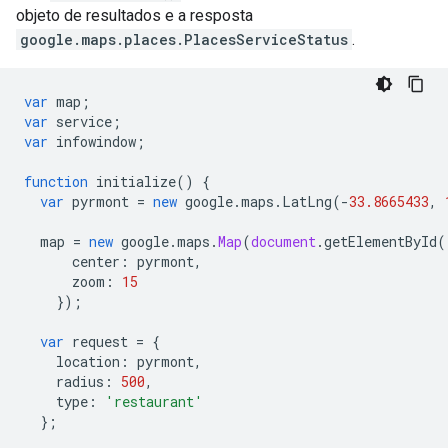
objeto de resultados e a resposta
google.maps.places.PlacesServiceStatus
.
var
map
;
var
service
;
var
infowindow
;
function
initialize
()
{
var
pyrmont
=
new
google
.
maps
.
LatLng
(
-
33.8665433
,
map
=
new
google
.
maps
.
Map
(
document
.
getElementById
(
center
:
pyrmont
,
zoom
:
15
});
var
request
=
{
location
:
pyrmont
,
radius
:
500
,
type
:
'restaurant'
};