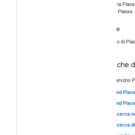
La libreria Plac
dell'API Places.
Norme
L'utilizzo di Pl
Ricerche d
Con il servizio P
Find Plac
Find Pla
Ricerca n
Ricerca di