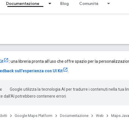
Documentazione
Blog
Comunità
it
:
una libreria pronta all'uso che offre spazio per la personalizzazione
feedback sull'esperienza con UI Kit
.
Google utilizza la tecnologia AI per tradurre i contenuti nella tua li
e dall'AI potrebbero contenere errori.
dotti
Google Maps Platform
Documentazione
Web
Maps Java