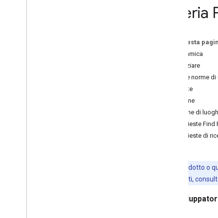
libreria
Distance Matrix
Eseguire la migrazione a Luoghi
(novità)
Su questa pagi
Panoramica della migrazione
Panoramica
Eseguire la migrazione ai nuovi dettagli
Per iniziare
dei luoghi
Limiti e norme di 
Eseguire la migrazione alla nuova
Quote
ricerca di luoghi
Norme
Eseguire la migrazione alla nuova
Ricerca nelle vicinanze
Ricerche di luogh
Eseguire la migrazione alle nuove foto
Richieste Find 
dei luoghi
Richieste di ri
Eseguire la migrazione alle nuove
recensioni dei luoghi
Eseguire la migrazione al nuovo
Questo prodotto o que
completamento automatico dei luoghi
quelli più recenti, consul
Eseguire la migrazione al nuovo widget
di completamento automatico
Sviluppato
Esegui la migrazione alla libreria