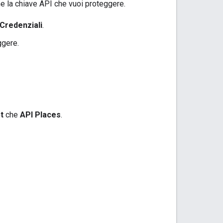
ne la chiave API che vuoi proteggere.
Credenziali
.
ggere.
t
che
API Places
.