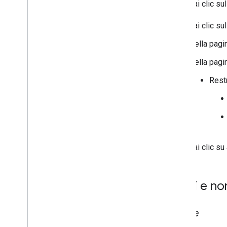
Fai clic s
Fai clic s
Nella pagi
Nella pagi
Restr
Fai clic su
Limiti e no
Quote