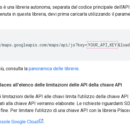
es è una libreria autonoma, separata dal codice principale dell'AP
enuta in questa libreria, devi prima caricarla utilizzando il param
/maps.googleapis.com/maps/api/js?key=
YOUR_API_KEY
&load
iù, consulta la
panoramica delle librerie
.
laces all'elenco delle limitazioni delle API della chiave API
 limitazioni delle API alle chiavi limita l'utilizzo della chiave AP
ti alla chiave API verranno elaborate. Le richieste riguardanti S
ine. Per limitare l'utilizzo di una chiave API con la libreria Pla
nsole Google Cloud
.