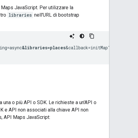
I Maps JavaScript. Per utilizzare la
etro
libraries
nell'URL di bootstrap
ing=async
&libraries=places
&callback=initMap">

I a una o più API o SDK. Le richieste a un'API o
DK e API non associati alla chiave API non
ces, API Maps JavaScript: