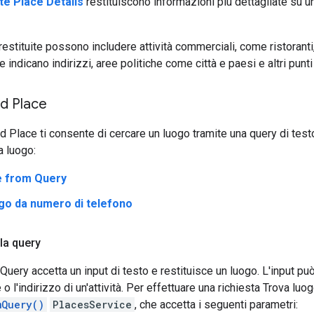
te Place Details
restituiscono informazioni più dettagliate su un
estituite possono includere attività commerciali, come ristoranti, 
e indicano indirizzi, aree politiche come città e paesi e altri punti
nd Place
nd Place ti consente di cercare un luogo tramite una query di test
a luogo:
e from Query
go da numero di telefono
la query
uery accetta un input di testo e restituisce un luogo. L'input può
 l'indirizzo di un'attività. Per effettuare una richiesta Trova lu
mQuery()
PlacesService
, che accetta i seguenti parametri: