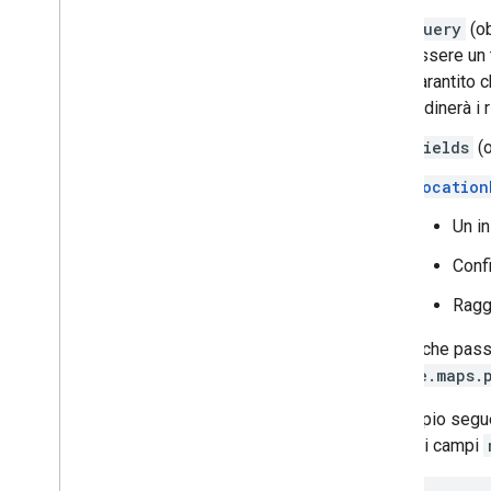
query
(ob
essere un t
garantito c
ordinerà i 
fields
(o
location
Un i
Confi
Raggi
Devi anche pass
google.maps.
L'esempio segu
include i campi