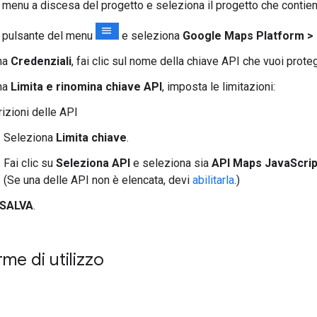
ul menu a discesa del progetto e seleziona il progetto che contie
ul pulsante del menu
e seleziona
Google Maps Platform > 
na
Credenziali
, fai clic sul nome della chiave API che vuoi prote
na
Limita e rinomina chiave API
, imposta le limitazioni:
izioni delle API
Seleziona
Limita chiave
.
Fai clic su
Seleziona API
e seleziona sia
API Maps JavaScrip
(Se una delle API non è elencata, devi
abilitarla
.)
SALVA
.
rme di utilizzo