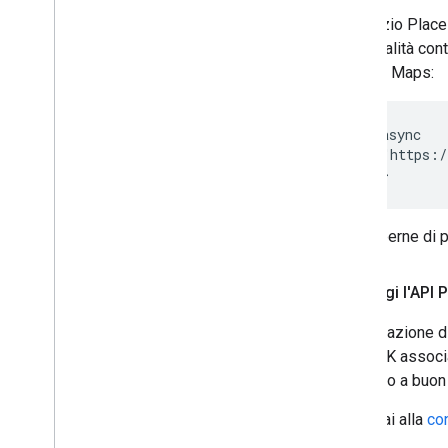
Il servizio Plac
funzionalità cont
dell'API Maps:
<script async

    src="https:/
</script>
Per saperne di p
Aggiungi l'API P
L'applicazione di
a un SDK associa
andranno a buon f
Vai alla
co