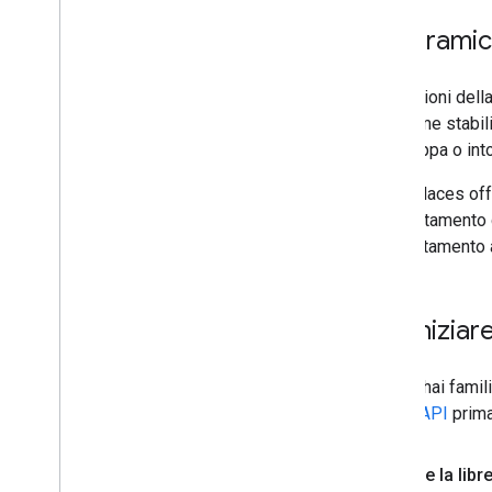
Routes
,
API Maps Java
Script
Eseguire la migrazione alla nuova
Panorami
classe Route
Esegui la migrazione alla nuova classe
Route Matrix
Le funzioni dell
Eseguire la migrazione ai nuovi metodi
API come stabilim
di rendering
una mappa o into
L'API Places off
comportamento di
completamento au
Per iniziar
Se non hai famil
chiave API
prima 
Caricare la libre