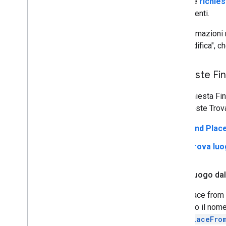
Le
richies
utenti.
Le informazioni r
"geocodifica", ch
Richieste Fi
Una richiesta Fi
di richieste Trov
Find Plac
Trova luo
Trova luogo dal
Find Place from Q
esempio il nome o
findPlaceFro