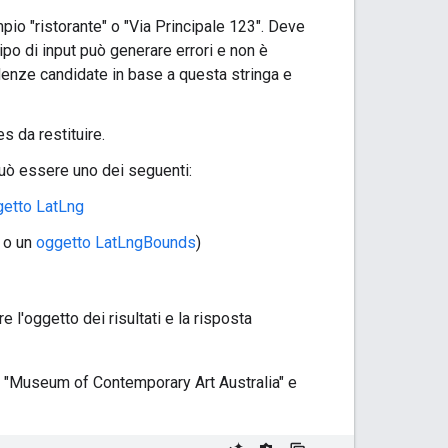
mpio "ristorante" o "Via Principale 123". Deve
tipo di input può generare errori e non è
ondenze candidate in base a questa stringa e
es da restituire.
Può essere uno dei seguenti:
etto LatLng
e o un
oggetto LatLngBounds
)
re l'oggetto dei risultati e la risposta
a "Museum of Contemporary Art Australia" e