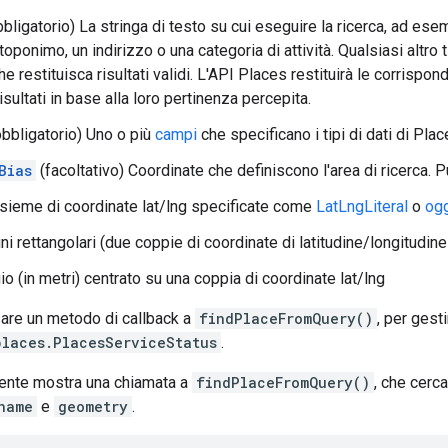
bligatorio) La stringa di testo su cui eseguire la ricerca, ad ese
oponimo, un indirizzo o una categoria di attività. Qualsiasi altro 
he restituisca risultati validi. L'API Places restituirà le corrisp
risultati in base alla loro pertinenza percepita.
bbligatorio) Uno o più
campi
che specificano i tipi di dati di Plac
Bias
(facoltativo) Coordinate che definiscono l'area di ricerca. 
nsieme di coordinate lat/lng specificate come
LatLngLiteral
o
ogg
ni rettangolari (due coppie di coordinate di latitudine/longitudin
o (in metri) centrato su una coppia di coordinate lat/lng
are un metodo di callback a
findPlaceFromQuery()
, per gesti
places.PlacesServiceStatus
.
ente mostra una chiamata a
findPlaceFromQuery()
, che cerc
name
e
geometry
.