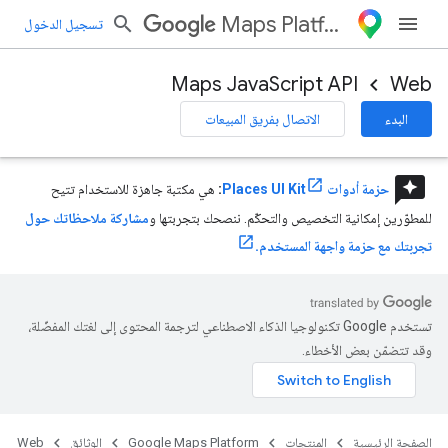
Maps Platform
تسجيل الدخول
Maps JavaScript API
Web
البدء
الاتصال بفريق المبيعات
reviews
حزمة أدوات Places UI Kit
:
هي مكتبة جاهزة للاستخدام تتيح
للمطوّرين إمكانية التخصيص والتحكّم. ننصحك بتجربتها و
مشاركة ملاحظاتك حول
تجربتك مع حزمة واجهة المستخدم.
تستخدم Google تكنولوجيا الذكاء الاصطناعي لترجمة المحتوى إلى لغتك المفضّلة،
وقد تتضمّن بعض الأخطاء.
الصفحة الرئيسية
المنتجات
Google Maps Platform
الوثائق
Web