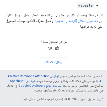
website
لعرض حقل واحد أو أكثر من حقول البيانات هذه لمكان معيّن، أرسِل طلبًا
إلى
تفاصيل المكان (الإصدار القديم)
، وأدخِل معرّف المكان، وحدِّد الحقول
التي تريد عرضها.
هل كان المحتوى مفيدًا؟
إرسال ملاحظات
إنّ محتوى هذه الصفحة مرخّص بموجب
ترخيص Creative Commons Attribution
4.0‏
ما لم يُنصّ على خلاف ذلك، ونماذج الرموز مرخّصة بموجب
ترخيص Apache 2.0‏
.
للاطّلاع على التفاصيل، يُرجى مراجعة
سياسات موقع Google Developers‏
. إنّ Java
هي علامة تجارية مسجَّلة لشركة Oracle و/أو شركائها التابعين.
تاريخ التعديل الأخير: 2026-03-04 (حسب التوقيت العالمي المتفَّق عليه)