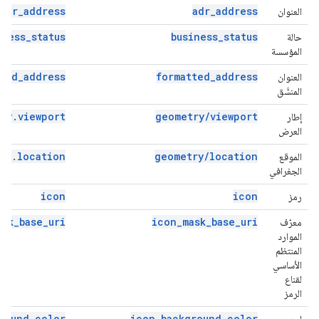
adr_address
adr_address
العنوان
iness_status
business_status
حالة
المؤسسة
ted_address
formatted_address
العنوان
المنسَّق
ry.viewport
geometry/viewport
إطار
العرض
ry.location
geometry/location
الموقع
الجغرافي
icon
icon
رمز
ask_base_uri
icon_mask_base_uri
معرّف
الموارد
المنتظم
الأساسي
لقناع
الرمز
round_color
icon_background_color