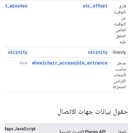
fset_minutes
utc_offset
فارق
التوقيت
عن
التوقيت
العالمي
المتفق
عليه
vicinity
vicinity
Vicinity
---
wheelchair_accessible_entrance
مدخل
مناسب
لأصحاب
الكراسي
المتحرّكة
حقول بيانات جهات الاتصال
y, Maps JavaScript
الحقل
Places API (الإصدار القديم)