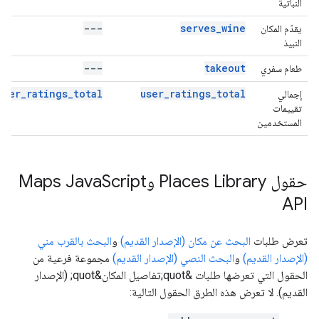
النباتية
---
serves_wine
يقدّم المكان
النبيذ
---
takeout
طعام سفري
user_ratings_total
user_ratings_total
إجمالي
تقييمات
المستخدمين
حقول Places Library وMaps Java
Script
API
تعرض طلبات
البحث عن مكان (الإصدار القديم)
و
البحث بالقرب مني
(الإصدار القديم)
و
البحث النصي (الإصدار القديم)
مجموعة فرعية من
الحقول التي تعرضها طلبات &quot;تفاصيل المكان&quot; (الإصدار
القديم). لا تعرض هذه الطرق الحقول التالية: