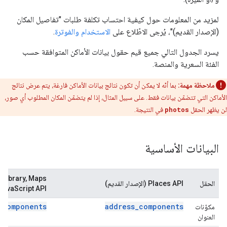
لمزيد من المعلومات حول كيفية احتساب تكلفة طلبات "تفاصيل المكان
(الإصدار القديم)"، يُرجى الاطّلاع على
الاستخدام والفوترة
.
يسرد الجدول التالي جميع قيم حقول بيانات الأماكن المتوافقة حسب
الفئة السعرية والمنصة.
ملاحظة مهمة:
بما أنّه لا يمكن أن تكون نتائج بيانات الأماكن فارغة، يتم عرض نتائج
الأماكن التي تتضمّن بيانات فقط. على سبيل المثال، إذا لم يتضمّن المكان المطلوب أي صور،
لن يظهر الحقل
photos
في النتيجة.
البيانات الأساسية
 Library, Maps
الحقل
Places API (الإصدار القديم)
JavaScript API
_components
address_components
مكوّنات
العنوان