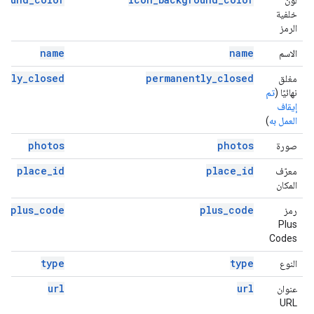
لون
خلفية
الرمز
name
name
الاسم
ntly_closed
permanently_closed
مغلق
نهائيًا (
تم
إيقاف
العمل به
)
photos
photos
صورة
place_id
place_id
معرّف
المكان
plus_code
plus_code
رمز
Plus
Codes
type
type
النوع
url
url
عنوان
URL