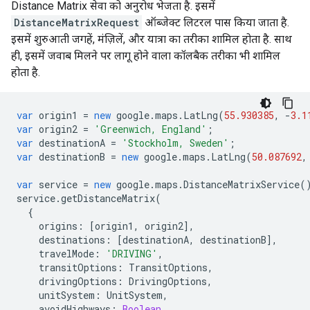
Distance Matrix सेवा को अनुरोध भेजता है. इसमें
DistanceMatrixRequest
ऑब्जेक्ट लिटरल पास किया जाता है.
इसमें शुरुआती जगहें, मंज़िलें, और यात्रा का तरीका शामिल होता है. साथ
ही, इसमें जवाब मिलने पर लागू होने वाला कॉलबैक तरीका भी शामिल
होता है.
var
origin1
=
new
google
.
maps
.
LatLng
(
55.930385
,
-
3.1
var
origin2
=
'Greenwich, England'
;
var
destinationA
=
'Stockholm, Sweden'
;
var
destinationB
=
new
google
.
maps
.
LatLng
(
50.087692
,
var
service
=
new
google
.
maps
.
DistanceMatrixService
(
service
.
getDistanceMatrix
(
{
origins
:
[
origin1
,
origin2
],
destinations
:
[
destinationA
,
destinationB
],
travelMode
:
'DRIVING'
,
transitOptions
:
TransitOptions
,
drivingOptions
:
DrivingOptions
,
unitSystem
:
UnitSystem
,
avoidHighways
:
Boolean
,