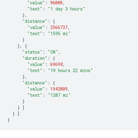
"value"
:
96000
,
"text"
:
"1 day 3 hours"
},
"distance"
:
{
"value"
:
2566737
,
"text"
:
"1595 mi"
}
},
{
"status"
:
"OK"
,
"duration"
:
{
"value"
:
69698
,
"text"
:
"19 hours 22 mins"
},
"distance"
:
{
"value"
:
1942009
,
"text"
:
"1207 mi"
}
}
]
}
]
}