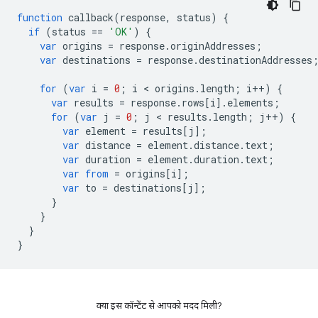
function
callback
(
response
,
status
)
{
if
(
status
==
'OK'
)
{
var
origins
=
response
.
originAddresses
;
var
destinations
=
response
.
destinationAddresses
for
(
var
i
=
0
;
i
<
origins
.
length
;
i
++
)
{
var
results
=
response
.
rows
[
i
].
elements
;
for
(
var
j
=
0
;
j
<
results
.
length
;
j
++
)
{
var
element
=
results
[
j
];
var
distance
=
element
.
distance
.
text
;
var
duration
=
element
.
duration
.
text
;
var
from
=
origins
[
i
];
var
to
=
destinations
[
j
];
}
}
}
}
क्या इस कॉन्टेंट से आपको मदद मिली?