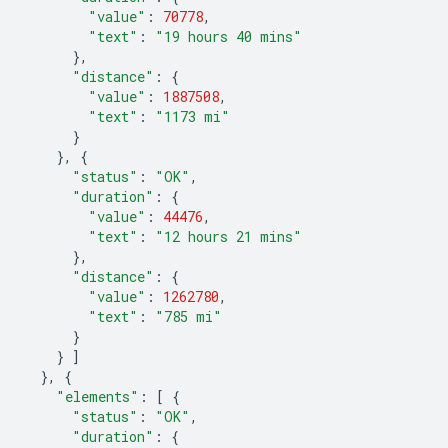
"value"
:
70778
,
"text"
:
"19 hours 40 mins"
},
"distance"
:
{
"value"
:
1887508
,
"text"
:
"1173 mi"
}
},
{
"status"
:
"OK"
,
"duration"
:
{
"value"
:
44476
,
"text"
:
"12 hours 21 mins"
},
"distance"
:
{
"value"
:
1262780
,
"text"
:
"785 mi"
}
}
]
},
{
"elements"
:
[
{
"status"
:
"OK"
,
"duration"
:
{