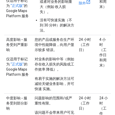
仅适用于标记
或者对业务的影响重
和周
除外
为
“正式版”
的
大（例如 收入损
末）
Google Maps
失）。
Platform 服务
没有可快速实施（不
到 30 分钟）的解决方
法。
高度影响 - 服
您的产品或服务在生产环
24 小时
4 小
务受到严重影
境中性能降级，向用户显
（工作
时
响
示较多 错误。
日）
（工
作日
仅适用于标记
对业务的影响中等（例如
和周
为
“正式版”
的
存在收入损失的风险或工
末）
Google Maps
作效率 降低）。
Platform 服务
有易于实施的解决方法可
减轻关键业务影响，并可
快速 实施。
中度影响 - 服
问题影响的范围和/或严
24 小时
24 小
务受到部分影
重性有限。
（工作
时
响
日）
（工
该问题不会带来用户可见
作