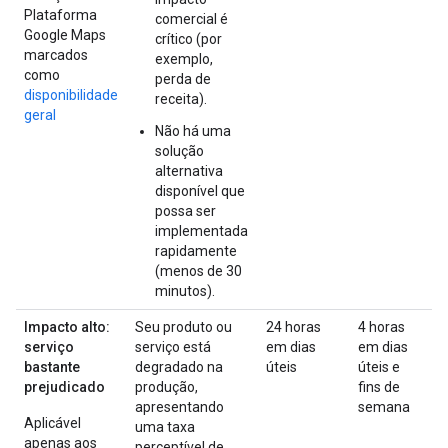
Plataforma
comercial é
Google Maps
crítico (por
marcados
exemplo,
como
perda de
disponibilidade
receita).
geral
Não há uma
solução
alternativa
disponível que
possa ser
implementada
rapidamente
(menos de 30
minutos).
Impacto alto:
Seu produto ou
24 horas
4 horas
serviço
serviço está
em dias
em dias
bastante
degradado na
úteis
úteis e
prejudicado
produção,
fins de
apresentando
semana
Aplicável
uma taxa
apenas aos
perceptível de