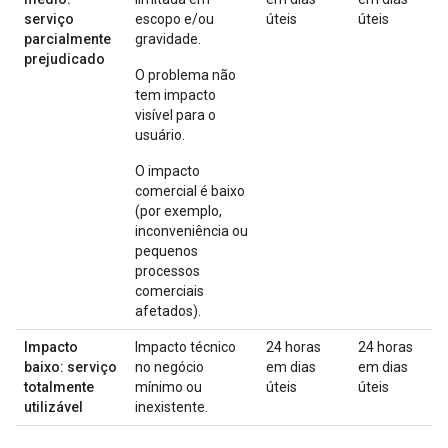
serviço
escopo e/ou
úteis
úteis
parcialmente
gravidade.
prejudicado
O problema não
tem impacto
visível para o
usuário.
O impacto
comercial é baixo
(por exemplo,
inconveniência ou
pequenos
processos
comerciais
afetados).
Impacto
Impacto técnico
24 horas
24 horas
baixo: serviço
no negócio
em dias
em dias
totalmente
mínimo ou
úteis
úteis
utilizável
inexistente.