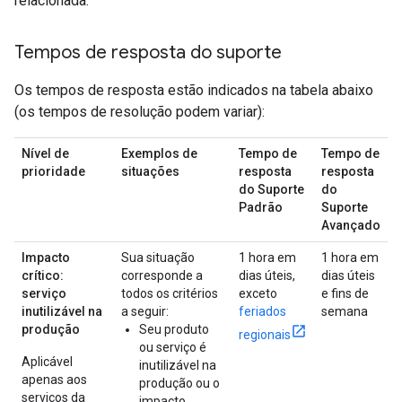
relacionada.
Tempos de resposta do suporte
Os tempos de resposta estão indicados na tabela abaixo
(os tempos de resolução podem variar):
Nível de
Exemplos de
Tempo de
Tempo de
prioridade
situações
resposta
resposta
do Suporte
do
Padrão
Suporte
Avançado
Impacto
Sua situação
1 hora em
1 hora em
crítico:
corresponde a
dias úteis,
dias úteis
serviço
todos os critérios
exceto
e fins de
inutilizável na
a seguir:
feriados
semana
produção
Seu produto
regionais
ou serviço é
Aplicável
inutilizável na
apenas aos
produção ou o
serviços da
impacto