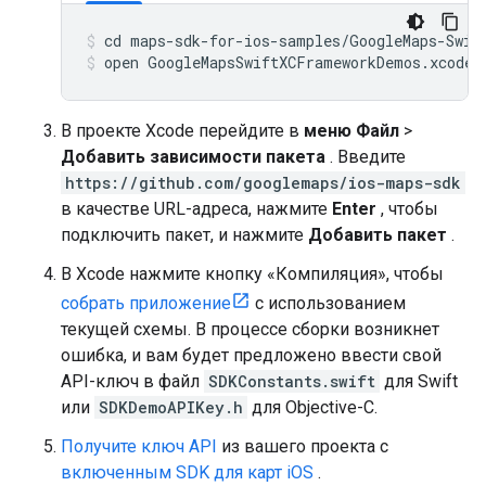
open GoogleMapsSwiftXCFrameworkDemos.xcodep
В проекте Xcode перейдите в
меню Файл
>
Добавить зависимости пакета
. Введите
https://github.com/googlemaps/ios-maps-sdk
в качестве URL-адреса, нажмите
Enter
, чтобы
подключить пакет, и нажмите
Добавить пакет
.
В Xcode нажмите кнопку «Компиляция», чтобы
собрать приложение
с использованием
текущей схемы. В процессе сборки возникнет
ошибка, и вам будет предложено ввести свой
API-ключ в файл
SDKConstants.swift
для Swift
или
SDKDemoAPIKey.h
для Objective-C.
Получите ключ API
из вашего проекта с
включенным SDK для карт iOS
.