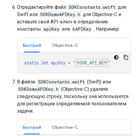
Отредактируйте файл
SDKConstants.swift
для
Swift или
SDKDemoAPIKey.h
для Objective-C и
вставьте свой API-ключ в определение
константы
apiKey
или
kAPIKey
. Например:
Быстрый
Objective-C
static
let
apiKey
=
"
YOUR_API_KEY
"
В файле
SDKConstants.swift
(Swift) или
SDKDemoAPIKey.h
(Objective-C) удалите
следующую строку, поскольку она используется
для регистрации определяемой пользователем
задачи:
Быстрый
Objective-C