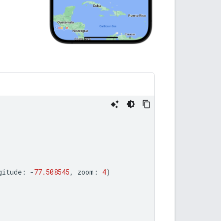
gitude
:
-
77.508545
,
zoom
:
4
)