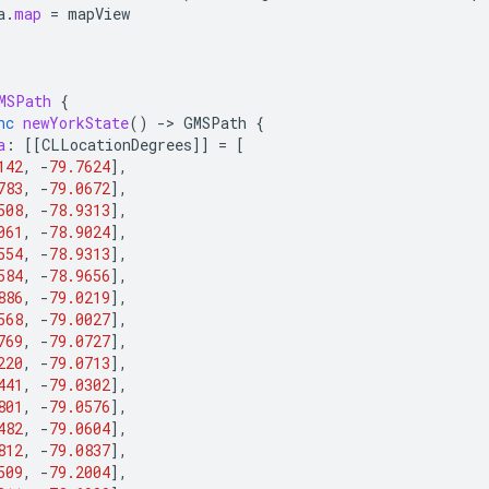
a
.
map
=
mapView
MSPath
{
nc
newYorkState
()
-
>
GMSPath
{
a
:
[[
CLLocationDegrees
]]
=
[
142
,
-
79.7624
],
783
,
-
79.0672
],
508
,
-
78.9313
],
061
,
-
78.9024
],
554
,
-
78.9313
],
584
,
-
78.9656
],
886
,
-
79.0219
],
568
,
-
79.0027
],
769
,
-
79.0727
],
220
,
-
79.0713
],
441
,
-
79.0302
],
801
,
-
79.0576
],
482
,
-
79.0604
],
812
,
-
79.0837
],
509
,
-
79.2004
],