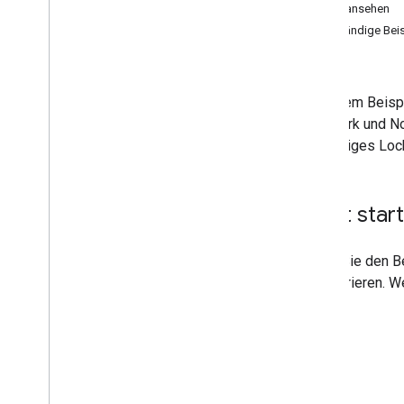
Auf Markierungsereignisse warten und
Code ansehen
darauf reagieren
Vollständige Bei
Schaltfläche "Mein Standort" aktivieren
Polygone auf einer Karte zeichnen
Polylinien auf einer Karte zeichnen
In diesem Beisp
New York und Nor
Codelabs und Anleitungen
dreieckiges Loc
Karte in iOS-App einbinden
Karte mit SwiftUI in iOS-Apps einbinden
Jetzt star
Bevor Sie den B
konfigurieren. W