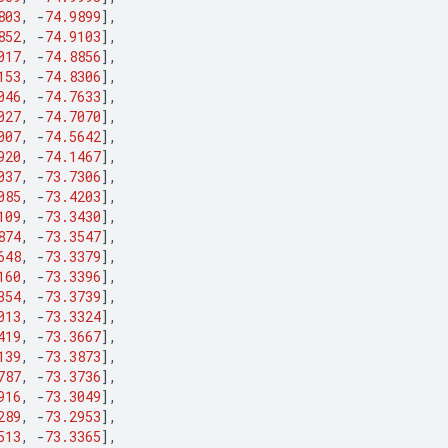
803
,
-
74.9899
],
852
,
-
74.9103
],
017
,
-
74.8856
],
153
,
-
74.8306
],
046
,
-
74.7633
],
027
,
-
74.7070
],
007
,
-
74.5642
],
920
,
-
74.1467
],
037
,
-
73.7306
],
085
,
-
73.4203
],
109
,
-
73.3430
],
874
,
-
73.3547
],
648
,
-
73.3379
],
160
,
-
73.3396
],
354
,
-
73.3739
],
013
,
-
73.3324
],
419
,
-
73.3667
],
139
,
-
73.3873
],
787
,
-
73.3736
],
916
,
-
73.3049
],
289
,
-
73.2953
],
513
,
-
73.3365
],