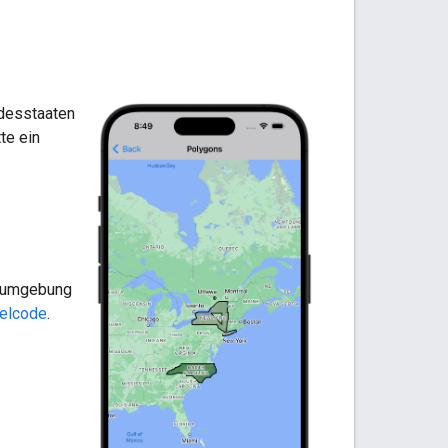
desstaaten
te ein
gsumgebung
ielcode
.