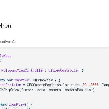
ehen
ective-C
leMaps
t
PolygonsViewController
:
UIViewController
{
azy
var
mapView
:
GMSMapView
=
{
eraPosition
=
GMSCameraPosition
(
latitude
:
39.13006
,
lon
GMSMapView
(
frame
:
.
zero
,
camera
:
cameraPosition
)
func
loadView
()
{