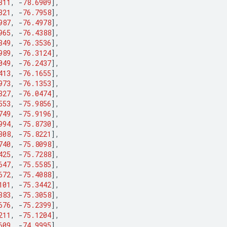
311
,
-
78.6909
],
321
,
-
76.7958
],
987
,
-
76.4978
],
965
,
-
76.4388
],
349
,
-
76.3536
],
989
,
-
76.3124
],
049
,
-
76.2437
],
413
,
-
76.1655
],
973
,
-
76.1353
],
327
,
-
76.0474
],
553
,
-
75.9856
],
749
,
-
75.9196
],
994
,
-
75.8730
],
308
,
-
75.8221
],
740
,
-
75.8098
],
425
,
-
75.7288
],
647
,
-
75.5585
],
672
,
-
75.4088
],
101
,
-
75.3442
],
383
,
-
75.3058
],
676
,
-
75.2399
],
211
,
-
75.1204
],
609
,
-
74.9995
],