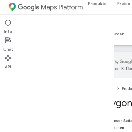
Produkte
Preise
Maps Platform
iOS
Maps SDK for iOS
Info
Leitfäden
Referenzen
Beispiele
Ressourcen
Chat
API
übersetzen. KI-Üb
Übersicht
Basiskarte anzeigen
Startseite
Produ
Infofenster für eine Markierung
anzeigen
Polygon
Markierung auf einer Karte einfügen
Umgekehrte Geocodierung eines
Standorts
Auf dieser Seit
Touch-Gesten zur Kartensteuerung
aktivieren und deaktivieren
Jetzt starten