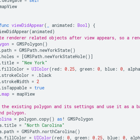
.
delegate
=
self
mapView
func
viewDidAppear
(
_
animated
:
Bool
)
{
iewDidAppear
(
animated
)
te renderer related objects after view appears, so a ren
ygon
=
GMSPolygon
()
.
path
=
GMSPath
.
newYorkState
()
.
holes
=
[
GMSPath
.
newYorkStateHole
()]
.
title
=
"New York"
.
fillColor
=
UIColor
(
red
:
0.25
,
green
:
0
,
blue
:
0
,
alph
.
strokeColor
=
.
black
.
strokeWidth
=
2
.
isTappable
=
true
.
map
=
mapView
 the existing polygon and its settings and use it as a b
nd polygon.
olina
=
polygon
.
copy
()
as
!
GMSPolygon
a
.
title
=
"North Carolina"
a
.
path
=
GMSPath
.
northCarolina
()
a
.
fillColor
=
UIColor
(
red
:
0
,
green
:
0.25
,
blue
:
0
,
alp