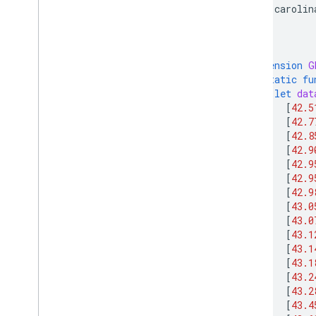
carolin
}
}
extension
G
static
fu
let
dat
[
42.5
[
42.7
[
42.8
[
42.9
[
42.9
[
42.9
[
42.9
[
43.0
[
43.0
[
43.1
[
43.1
[
43.1
[
43.2
[
43.2
[
43.4