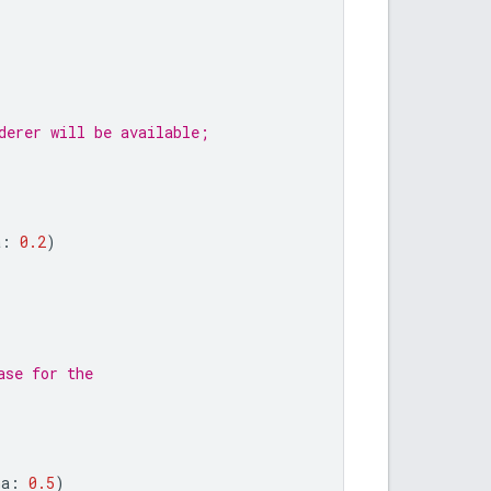
derer will be available;
a
:
0.2
)
ase for the
ha
:
0.5
)