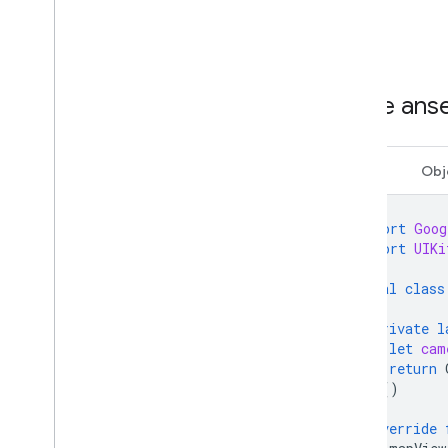
Code ans
Swift
Obj
import
Goog
import
UIKi
final
class
private
l
let
cam
return
}()
override