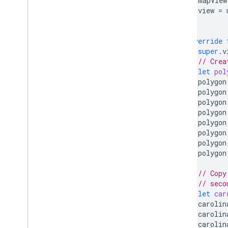
mapView
view
=
}
override
super
.
v
// Crea
let
pol
polygon
polygon
polygon
polygon
polygon
polygon
polygon
polygon
// Copy
// seco
let
car
carolin
carolin
carolin