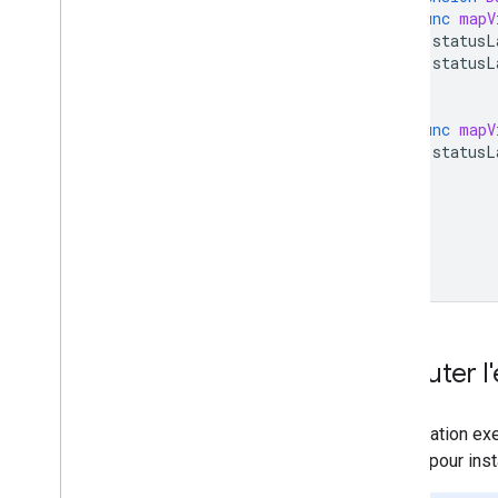
func
mapV
statusL
statusL
}
func
mapV
statusL
}
}
Exécuter l
L'application e
étapes pour inst