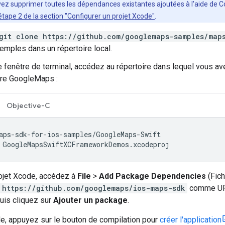
vez supprimer toutes les dépendances existantes ajoutées à l'aide de
étape 2 de la section "Configurer un projet Xcode"
.
git clone https://github.com/googlemaps-samples/map
emples dans un répertoire local.
 fenêtre de terminal, accédez au répertoire dans lequel vous av
ire GoogleMaps :
Objective-C
 GoogleMapsSwiftXCFrameworkDemos.xcodeproj
ojet Xcode, accédez à
File
>
Add Package Dependencies
(Fich
https://github.com/googlemaps/ios-maps-sdk
comme UR
uis cliquez sur
Ajouter un package
.
, appuyez sur le bouton de compilation pour
créer l'application