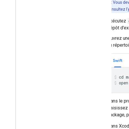
Important
: Vous de
instructions, consultez l'
Exécutez
dépôt d'ex
Ouvrez une
au réperto
Swift
open
Dans le pr
Saisissez
package, p
Dans Xcode