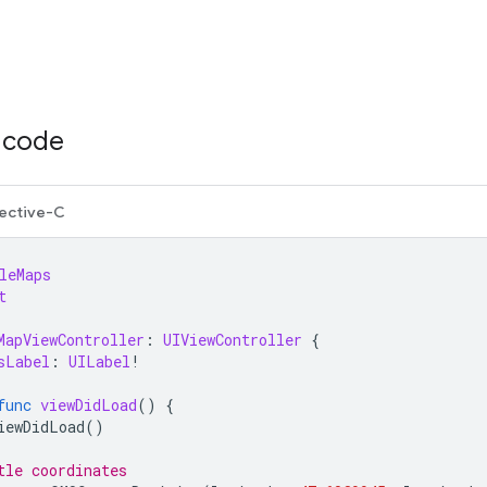
e code
ective-C
leMaps
t
MapViewController
:
UIViewController
{
sLabel
:
UILabel
!
func
viewDidLoad
()
{
iewDidLoad
()
tle coordinates