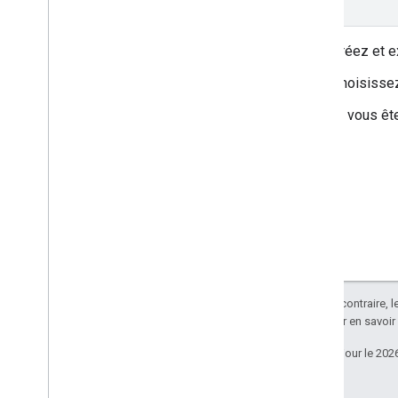
Créez et e
Choisissez
Si vous êt
Sauf indication contraire, 
Apache 2.0
. Pour en savoir
Dernière mise à jour le 202