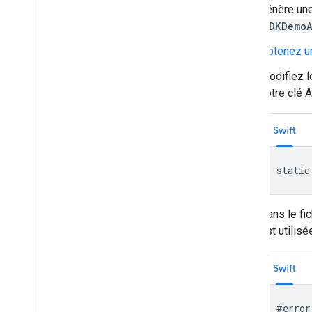
génère une 
SDKDemoA
Obtenez u
Modifiez l
votre clé 
Swift
static
Dans le fi
est utilisé
Swift
#error