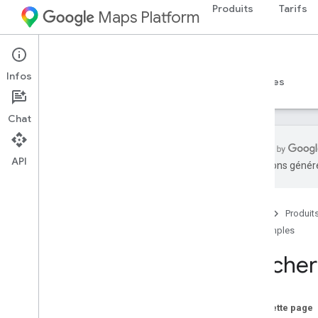
Produits
Tarifs
Maps Platform
iOS
Maps SDK for iOS
Infos
Guides
Référence
Exemples
Ressources
Chat
API
traductions généré
Aperçu
Afficher une carte de base
Accueil
Produit
Afficher une fenêtre d'informations
pour un repère
Exemples
Ajouter un repère sur une carte
Affiche
Géocoder une adresse inversée
Activer et désactiver les gestes sur la
carte
Sur cette page
Gérer les événements de repère