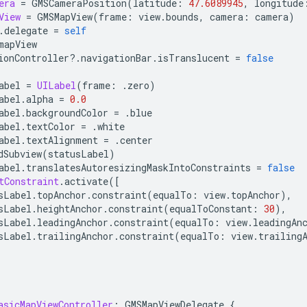
era
=
GMSCameraPosition
(
latitude
:
47.6089945
,
longitude
View
=
GMSMapView
(
frame
:
view
.
bounds
,
camera
:
camera
)
.
delegate
=
self
mapView
ionController
?.
navigationBar
.
isTranslucent
=
false
abel
=
UILabel
(
frame
:
.
zero
)
abel
.
alpha
=
0.0
abel
.
backgroundColor
=
.
blue
abel
.
textColor
=
.
white
abel
.
textAlignment
=
.
center
dSubview
(
statusLabel
)
abel
.
translatesAutoresizingMaskIntoConstraints
=
false
tConstraint
.
activate
([
sLabel
.
topAnchor
.
constraint
(
equalTo
:
view
.
topAnchor
),
sLabel
.
heightAnchor
.
constraint
(
equalToConstant
:
30
),
sLabel
.
leadingAnchor
.
constraint
(
equalTo
:
view
.
leadingAn
sLabel
.
trailingAnchor
.
constraint
(
equalTo
:
view
.
trailing
asicMapViewController
:
GMSMapViewDelegate
{