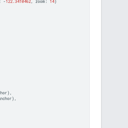
:
-
122.3410462
,
zoom
:
14
)
chor
),
Anchor
),