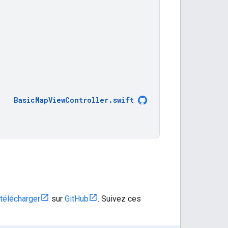
BasicMapViewController
.
swift
 télécharger
sur
GitHub
. Suivez ces