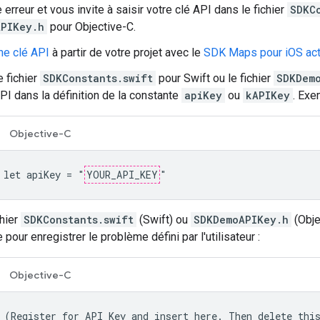
erreur et vous invite à saisir votre clé API dans le fichier
SDKC
PIKey.h
pour Objective-C.
ne clé API
à partir de votre projet avec le
SDK Maps pour iOS act
e fichier
SDKConstants.swift
pour Swift ou le fichier
SDKDem
API dans la définition de la constante
apiKey
ou
kAPIKey
. Exe
Objective-C
 let apiKey = "
YOUR_API_KEY
"
chier
SDKConstants.swift
(Swift) ou
SDKDemoAPIKey.h
(Obje
e pour enregistrer le problème défini par l'utilisateur :
Objective-C
 (Register for API Key and insert here. Then delete thi