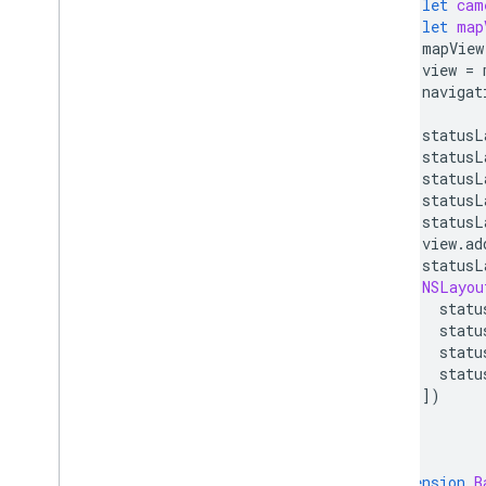
let
cam
let
map
mapView
view
=
navigat
statusL
statusL
statusL
statusL
statusL
view
.
ad
statusL
NSLayou
statu
statu
statu
statu
])
}
}
extension
B