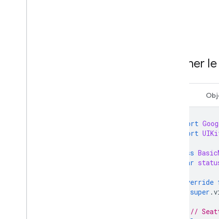
Afficher l
Swift
Obj
import
Goog
import
UIKi
class
Basic
var
statu
override
super
.
v
// Seat