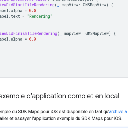
iewDidStartTileRendering
(
_
mapView
:
GMSMapView
)
{
abel
.
alpha
=
0.8
abel
.
text
=
"Rendering"
iewDidFinishTileRendering
(
_
mapView
:
GMSMapView
)
{
abel
.
alpha
=
0.0
'exemple d'application complet en local
xemple du SDK Maps pour iOS est disponible en tant qu'
archive à
aller et essayer l'application exemple du SDK Maps pour iOS.