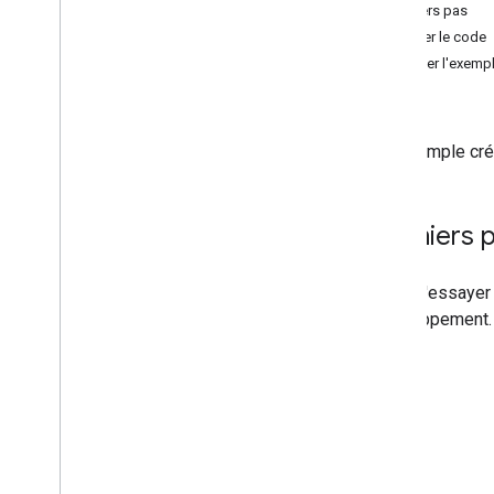
Premiers pas
Activer le bouton Ma position
Afficher le code
Dessiner des polygones sur une carte
Exécuter l'exempl
Dessiner des polylignes sur une carte
Ateliers de programmation et
tutoriels
Cet exemple crée
Ajouter une carte à votre application i
OS
Ajouter une carte à votre application i
OS avec Swift
UI
Premiers 
Avant d'essayer
développement. 