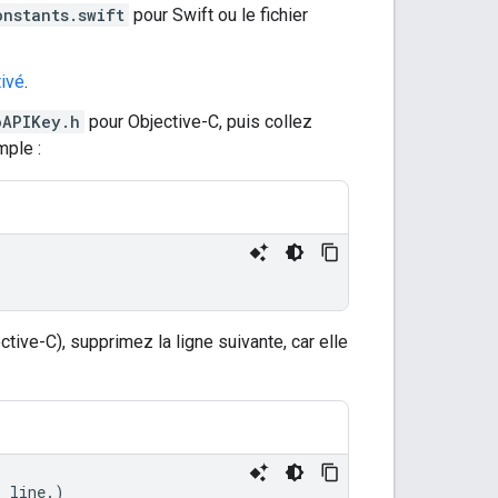
onstants.swift
pour Swift ou le fichier
ivé
.
oAPIKey.h
pour Objective-C, puis collez
mple :
ctive-C), supprimez la ligne suivante, car elle
s line.)