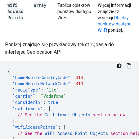
wifi
array
Tablica obiektów
Więcej informacji
Access
punktów dostępu
znajdziesz
Points
Wi-Fi.
w sekcji
Obiekty
punktów dostępu
Wi-Fi
poniżej.
Poniżej znajduje się przykładowy tekst żądania do
interfejsu Geolocation API.
{
"homeMobileCountryCode"
:
310
,
"homeMobileNetworkCode"
:
410
,
"radioType"
:
"lte"
,
"carrier"
:
"Vodafone"
,
"considerIp"
:
true
,
"cellTowers"
:
[
// See the 
Cell Tower Objects
 section below.
],
"wifiAccessPoints"
:
[
// See the 
WiFi Access Point Objects
 section bel