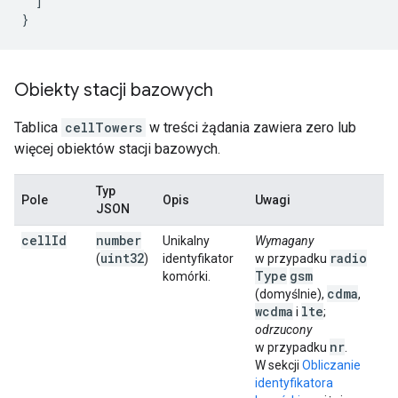
]
}
Obiekty stacji bazowych
Tablica
cellTowers
w treści żądania zawiera zero lub
więcej obiektów stacji bazowych.
Typ
Pole
Opis
Uwagi
JSON
cell
Id
number
Unikalny
Wymagany
uint32
radio
(
)
identyfikator
w przypadku
Type
gsm
komórki.
cdma
(domyślnie),
,
wcdma
lte
i
;
odrzucony
nr
w przypadku
.
W sekcji
Obliczanie
identyfikatora