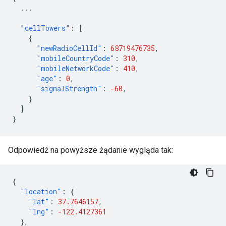
...
"cellTowers"
:
[
{
"newRadioCellId"
:
68719476735
,
"mobileCountryCode"
:
310
,
"mobileNetworkCode"
:
410
,
"age"
:
0
,
"signalStrength"
:
-60
,
}
]
}
Odpowiedź na powyższe żądanie wygląda tak:
{
"location"
:
{
"lat"
:
37.7646157
,
"lng"
:
-122.4127361
},