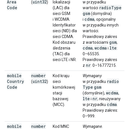
Area
uint32
(
)
lokalizacji
w przypadku
Code
radio
Type
(LAC) dla
wartości
gsm
sieci GSM
(domyślna)
cdma
i WCDMA.
i
, opcjonalny
Identyfikator
w przypadku innych
sieci (NID) dla
wartości.
sieci CDMA.
Prawidłowy zakres
gsm
Kod obszaru
z wartościami
,
cdma
wcdma
lte
śledzenia
,
i
:
(TAC) dla
0–65535.
sieci LTE i NR.
Prawidłowy zakres
nr
z
: 0–16777215.
mobile
number
Kod kraju
Wymagany
Country
uint32
radio
(
)
sieci
w przypadku
Code
Type
gsm
komórkowej
wcdma
stacji
(domyślnie),
,
lte
nr
bazowej
i
; nieużywany
cdma
(MCC).
w przypadku
.
Prawidłowy zakres:
0–999.
mobile
number
Kod MNC
Wymagane.