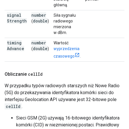
główną.
signal
number
Siła sygnału
Strength
double
(
)
radiowego
mierzona
w dBm.
timing
number
Wartość
Advance
double
(
)
wyprzedzenia
czasowego
.
Obliczanie
cell
Id
W przypadku typów radiowych starszych niż Nowe Radio
(5G) do przekazywania identyfikatora komórki sieci do
interfejsu Geolocation API używane jest 32-bitowe pole
cellId
.
Sieci GSM (2G) używają 16-bitowego identyfikatora
komórki (CID) w niezmienionej postaci. Prawidłowy