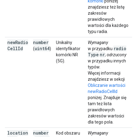
komórki
poniżej
znajdziesz też listę
zakresów
prawidłowych
wartości dla każdego
typu radia.
new
Radio
number
Unikalny
Wymagany
Cell
Id
uint64
radio
(
)
identyfikator
w przypadku
Type
nr
komórki NR
;
odrzucony
(5G).
w przypadku innych
typów.
Więcej informacji
znajdziesz w sekcji
Obliczanie wartości
newRadioCellId
poniżej. Znajduje się
tam też lista
prawidłowych
zakresów wartości
dla tego pola.
location
number
Kod obszaru
Wymagany