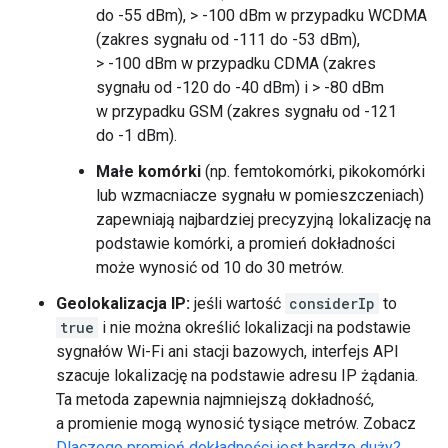
do -55 dBm), > -100 dBm w przypadku WCDMA
(zakres sygnału od -111 do -53 dBm),
> -100 dBm w przypadku CDMA (zakres
sygnału od -120 do -40 dBm) i > -80 dBm
w przypadku GSM (zakres sygnału od -121
do -1 dBm).
Małe komórki
(np. femtokomórki, pikokomórki
lub wzmacniacze sygnału w pomieszczeniach)
zapewniają najbardziej precyzyjną lokalizację na
podstawie komórki, a promień dokładności
może wynosić od 10 do 30 metrów.
Geolokalizacja IP:
jeśli wartość
considerIp
to
true
i nie można określić lokalizacji na podstawie
sygnałów Wi-Fi ani stacji bazowych, interfejs API
szacuje lokalizację na podstawie adresu IP żądania.
Ta metoda zapewnia najmniejszą dokładność,
a promienie mogą wynosić tysiące metrów. Zobacz
Dlaczego promień dokładności jest bardzo duży?