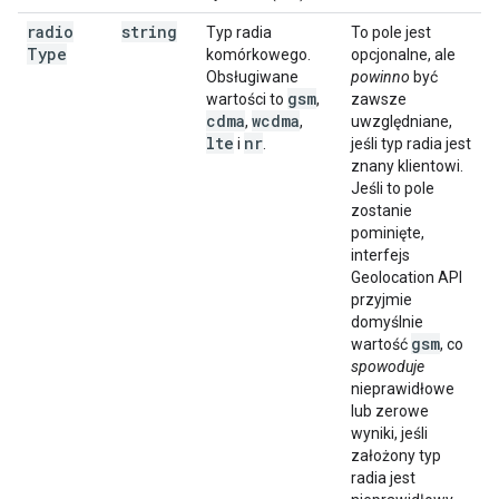
radio
string
Typ radia
To pole jest
Type
komórkowego.
opcjonalne, ale
Obsługiwane
powinno
być
gsm
wartości to
,
zawsze
cdma
wcdma
,
,
uwzględniane,
lte
nr
i
.
jeśli typ radia jest
znany klientowi.
Jeśli to pole
zostanie
pominięte,
interfejs
Geolocation API
przyjmie
domyślnie
gsm
wartość
, co
spowoduje
nieprawidłowe
lub zerowe
wyniki, jeśli
założony typ
radia jest