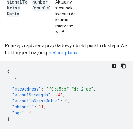
signal
To
number
Aktualny
Noise
double
(
)
stosunek
Ratio
sygnału do
szumu
mierzony
w dB.
Poniżej znajdziesz przykładowy obiekt punktu dostępu Wi-
Fi, który jest częścią
treści żądania
.
{
...
"macAddress"
:
"f0:d5:bf:fd:12:ae"
,
"signalStrength"
:
-43
,
"signalToNoiseRatio"
:
0
,
"channel"
:
11
,
"age"
:
0
}