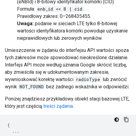
(eNBId) i 8-bitowy identyfikator komórki (CID).
Formuła:
enb_id << 8 | cid
.
Prawidłowy zakres: 0–268435455.
Uwaga:
podanie w sieciach LTE tylko 8-bitowej
wartości identyfikatora komórki powoduje uzyskanie
nieprawidłowych lub zerowych wyników.
Umieszczenie w żądaniu do interfejsu API wartości spoza
tych zakresów może spowodować nieokreślone działanie.
Interfejs API może według uznania Google skrócić liczbę,
aby zmieściła się w udokumentowanym zakresie,
wywnioskować korektę wartości
radioType
lub zwrócić
wynik
NOT_FOUND
bez żadnego wskaźnika w odpowiedzi.
Poniżej znajdziesz przykładowy obiekt stacji bazowej LTE,
który jest częścią
treści żądania
.
{
...