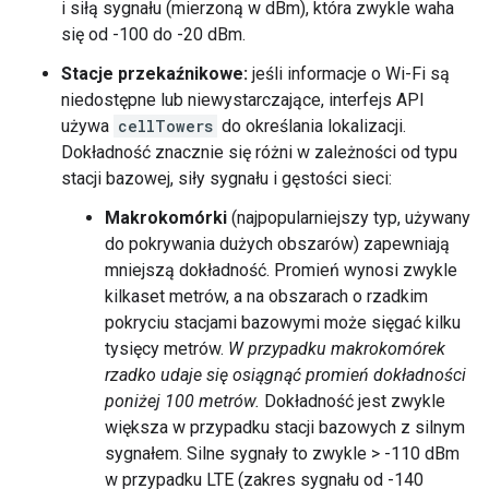
i siłą sygnału (mierzoną w dBm), która zwykle waha
się od -100 do -20 dBm.
Stacje przekaźnikowe:
jeśli informacje o Wi-Fi są
niedostępne lub niewystarczające, interfejs API
używa
cellTowers
do określania lokalizacji.
Dokładność znacznie się różni w zależności od typu
stacji bazowej, siły sygnału i gęstości sieci:
Makrokomórki
(najpopularniejszy typ, używany
do pokrywania dużych obszarów) zapewniają
mniejszą dokładność. Promień wynosi zwykle
kilkaset metrów, a na obszarach o rzadkim
pokryciu stacjami bazowymi może sięgać kilku
tysięcy metrów.
W przypadku makrokomórek
rzadko udaje się osiągnąć promień dokładności
poniżej 100 metrów.
Dokładność jest zwykle
większa w przypadku stacji bazowych z silnym
sygnałem. Silne sygnały to zwykle > -110 dBm
w przypadku LTE (zakres sygnału od -140