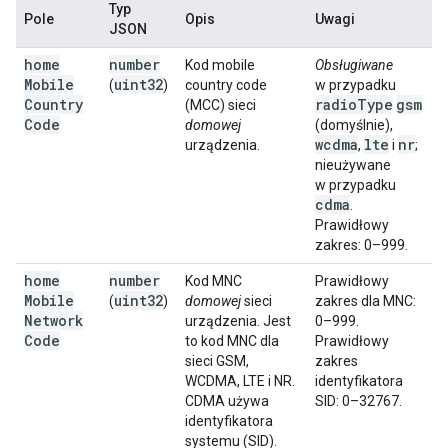
Typ
Pole
Opis
Uwagi
JSON
home
number
Kod mobile
Obsługiwane
Mobile
uint32
(
)
country code
w przypadku
Country
radio
Type
gsm
(MCC) sieci
Code
domowej
(domyślnie),
wcdma
lte
nr
urządzenia.
,
i
;
nieużywane
w przypadku
cdma
.
Prawidłowy
zakres: 0–999.
home
number
Kod MNC
Prawidłowy
Mobile
uint32
(
)
domowej
sieci
zakres dla MNC:
Network
urządzenia. Jest
0–999.
Code
to kod MNC dla
Prawidłowy
sieci GSM,
zakres
WCDMA, LTE i NR.
identyfikatora
CDMA używa
SID: 0–32767.
identyfikatora
systemu (SID).