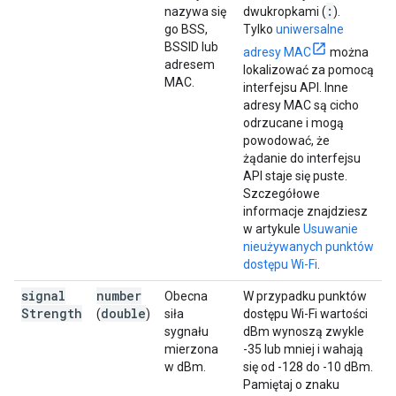
:
nazywa się
dwukropkami (
).
go BSS,
Tylko
uniwersalne
BSSID lub
adresy MAC
można
adresem
lokalizować za pomocą
MAC.
interfejsu API. Inne
adresy MAC są cicho
odrzucane i mogą
powodować, że
żądanie do interfejsu
API staje się puste.
Szczegółowe
informacje znajdziesz
w artykule
Usuwanie
nieużywanych punktów
dostępu Wi-Fi
.
signal
number
Obecna
W przypadku punktów
Strength
double
(
)
siła
dostępu Wi-Fi wartości
sygnału
dBm wynoszą zwykle
mierzona
-35 lub mniej i wahają
w dBm.
się od -128 do -10 dBm.
Pamiętaj o znaku