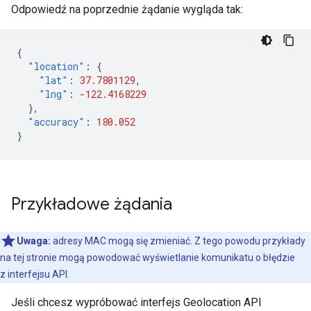
Odpowiedź na poprzednie żądanie wygląda tak:
{
"location"
:
{
"lat"
:
37.7801129
,
"lng"
:
-122.4168229
},
"accuracy"
:
180.052
}
Przykładowe żądania
Uwaga:
adresy MAC mogą się zmieniać. Z tego powodu przykłady
na tej stronie mogą powodować wyświetlanie komunikatu o błędzie
z interfejsu API.
Jeśli chcesz wypróbować interfejs Geolocation API