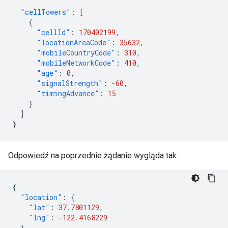
"cellTowers"
:
[
{
"cellId"
:
170402199
,
"locationAreaCode"
:
35632
,
"mobileCountryCode"
:
310
,
"mobileNetworkCode"
:
410
,
"age"
:
0
,
"signalStrength"
:
-60
,
"timingAdvance"
:
15
}
]
}
Odpowiedź na poprzednie żądanie wygląda tak:
{
"location"
:
{
"lat"
:
37.7801129
,
"lng"
:
-122.4168229
},