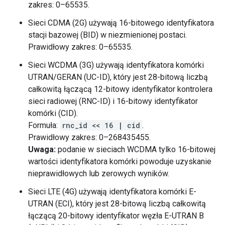
zakres: 0–65535.
Sieci CDMA (2G) używają 16-bitowego identyfikatora
stacji bazowej (BID) w niezmienionej postaci.
Prawidłowy zakres: 0–65535.
Sieci WCDMA (3G) używają identyfikatora komórki
UTRAN/GERAN (UC-ID), który jest 28-bitową liczbą
całkowitą łączącą 12-bitowy identyfikator kontrolera
sieci radiowej (RNC-ID) i 16-bitowy identyfikator
komórki (CID).
Formuła:
rnc_id << 16 | cid
.
Prawidłowy zakres: 0–268435455.
Uwaga:
podanie w sieciach WCDMA tylko 16-bitowej
wartości identyfikatora komórki powoduje uzyskanie
nieprawidłowych lub zerowych wyników.
Sieci LTE (4G) używają identyfikatora komórki E-
UTRAN (ECI), który jest 28-bitową liczbą całkowitą
łączącą 20-bitowy identyfikator węzła E-UTRAN B