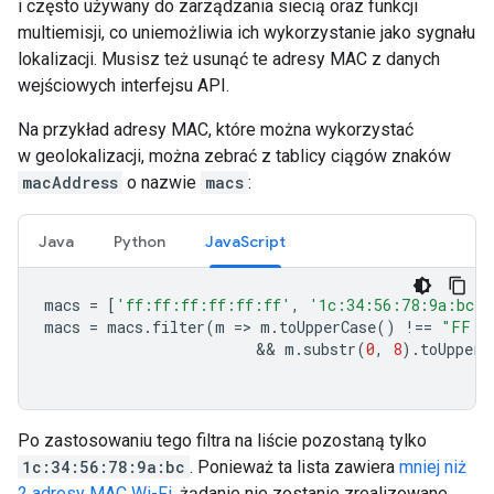
i często używany do zarządzania siecią oraz funkcji
multiemisji, co uniemożliwia ich wykorzystanie jako sygnału
lokalizacji. Musisz też usunąć te adresy MAC z danych
wejściowych interfejsu API.
Na przykład adresy MAC, które można wykorzystać
w geolokalizacji, można zebrać z tablicy ciągów znaków
macAddress
o nazwie
macs
:
Java
Python
JavaScript
macs
=
[
'ff:ff:ff:ff:ff:ff'
,
'1c:34:56:78:9a:bc'
,
macs
=
macs
.
filter
(
m
=
>
m
.
toUpperCase
()
!==
"FF:F
                        && 
m
.
substr
(
0
,
8
).
toUpperC
Po zastosowaniu tego filtra na liście pozostaną tylko
1c:34:56:78:9a:bc
. Ponieważ ta lista zawiera
mniej niż
2 adresy MAC Wi-Fi
, żądanie nie zostanie zrealizowane