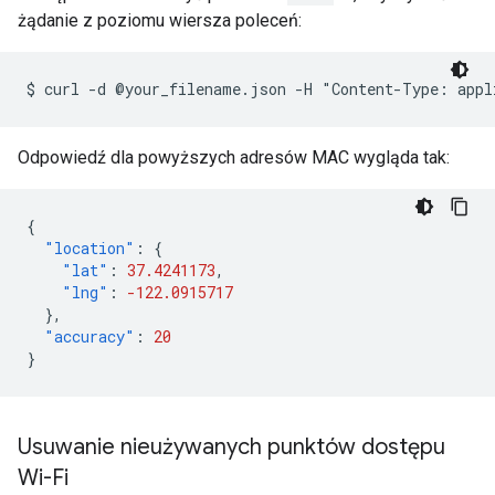
żądanie z poziomu wiersza poleceń:
$ curl -d @your_filename.json -H "Content-Type: appl
Odpowiedź dla powyższych adresów MAC wygląda tak:
{
"location"
:
{
"lat"
:
37.4241173
,
"lng"
:
-122.0915717
},
"accuracy"
:
20
}
Usuwanie nieużywanych punktów dostępu
Wi-Fi