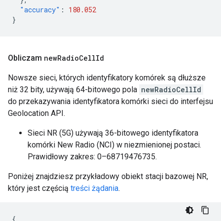
"accuracy"
:
180.052
}
Obliczam
new
Radio
Cell
Id
Nowsze sieci, których identyfikatory komórek są dłuższe
niż 32 bity, używają 64-bitowego pola
newRadioCellId
do przekazywania identyfikatora komórki sieci do interfejsu
Geolocation API.
Sieci NR (5G) używają 36-bitowego identyfikatora
komórki New Radio (NCI) w niezmienionej postaci.
Prawidłowy zakres: 0–68719476735.
Poniżej znajdziesz przykładowy obiekt stacji bazowej NR,
który jest częścią
treści żądania
.
{