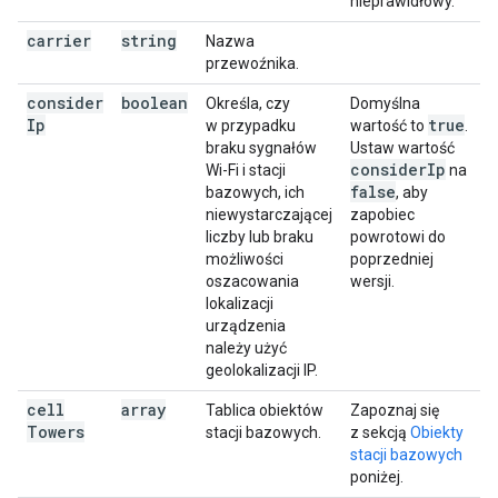
nieprawidłowy.
carrier
string
Nazwa
przewoźnika.
consider
boolean
Określa, czy
Domyślna
Ip
true
w przypadku
wartość to
.
braku sygnałów
Ustaw wartość
consider
Ip
Wi-Fi i stacji
na
false
bazowych, ich
, aby
niewystarczającej
zapobiec
liczby lub braku
powrotowi do
możliwości
poprzedniej
oszacowania
wersji.
lokalizacji
urządzenia
należy użyć
geolokalizacji IP.
cell
array
Tablica obiektów
Zapoznaj się
Towers
stacji bazowych.
z sekcją
Obiekty
stacji bazowych
poniżej.