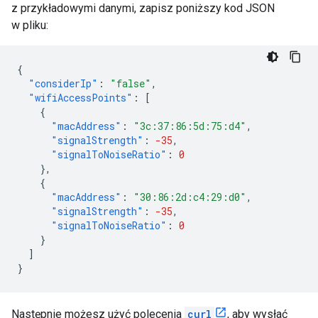
z przykładowymi danymi, zapisz poniższy kod JSON
w pliku:
{
"considerIp"
:
"false"
,
"wifiAccessPoints"
:
[
{
"macAddress"
:
"3c:37:86:5d:75:d4"
,
"signalStrength"
:
-35
,
"signalToNoiseRatio"
:
0
},
{
"macAddress"
:
"30:86:2d:c4:29:d0"
,
"signalStrength"
:
-35
,
"signalToNoiseRatio"
:
0
}
]
}
Następnie możesz użyć polecenia
curl
, aby wysłać