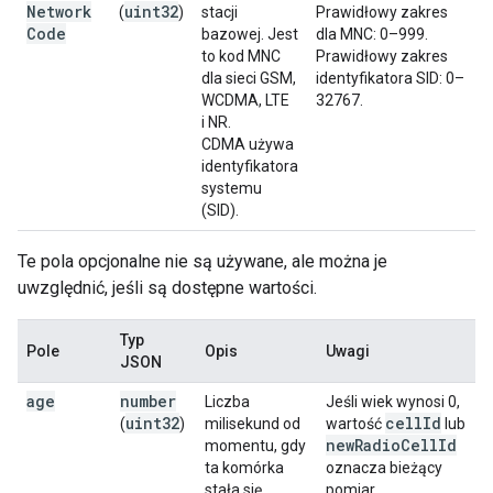
Network
uint32
(
)
stacji
Prawidłowy zakres
Code
bazowej. Jest
dla MNC: 0–999.
to kod MNC
Prawidłowy zakres
dla sieci GSM,
identyfikatora SID: 0–
WCDMA, LTE
32767.
i NR.
CDMA używa
identyfikatora
systemu
(SID).
Te pola opcjonalne nie są używane, ale można je
uwzględnić, jeśli są dostępne wartości.
Typ
Pole
Opis
Uwagi
JSON
age
number
Liczba
Jeśli wiek wynosi 0,
uint32
cell
Id
(
)
milisekund od
wartość
lub
new
Radio
Cell
Id
momentu, gdy
ta komórka
oznacza bieżący
stała się
pomiar.