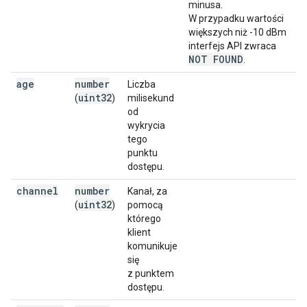
minusa.
W przypadku wartości
większych niż -10 dBm
interfejs API zwraca
NOT FOUND
.
age
number
Liczba
uint32
(
)
milisekund
od
wykrycia
tego
punktu
dostępu.
channel
number
Kanał, za
uint32
(
)
pomocą
którego
klient
komunikuje
się
z punktem
dostępu.