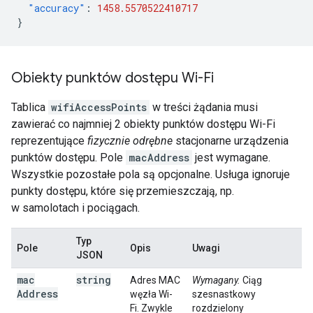
"accuracy"
:
1458.5570522410717
}
Obiekty punktów dostępu Wi-Fi
Tablica
wifiAccessPoints
w treści żądania musi
zawierać co najmniej 2 obiekty punktów dostępu Wi-Fi
reprezentujące
fizycznie odrębne
stacjonarne urządzenia
punktów dostępu. Pole
macAddress
jest wymagane.
Wszystkie pozostałe pola są opcjonalne. Usługa ignoruje
punkty dostępu, które się przemieszczają, np.
w samolotach i pociągach.
Typ
Pole
Opis
Uwagi
JSON
mac
string
Adres MAC
Wymagany.
Ciąg
Address
węzła Wi-
szesnastkowy
Fi. Zwykle
rozdzielony