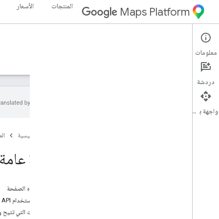
المنتجات
الأسعار
Maps Platform
Geolocation API
Web Services
معلومات
الأدلة
الموارد
دردشة
واجهة برمجة التطبيقات
نظرة عامة
الصفحة الرئيسية
ال
الإعداد
نظرة عامة على n API
إعداد Geolocation API
أدلّة المطورين
على هذه الصفحة
طلب الموقع الجغرافي والرد عليه
أسباب استخدام Geolocation API
تحديد المشاكل في الطلبات وحلّها
الإجراءات التي تتيح واجهة برمجة