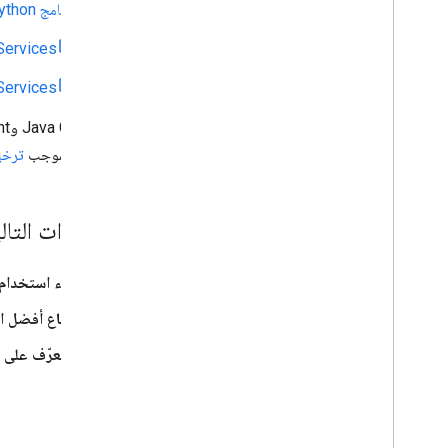
برنامج Python العميل لخدمات &quot;خرائط Google&quot;
Services
Services
المصدر بموجب
ترخيص .0
الخطوات التال
بدء استخدام 
اتّباع أفضل ا
التعرّف على ا