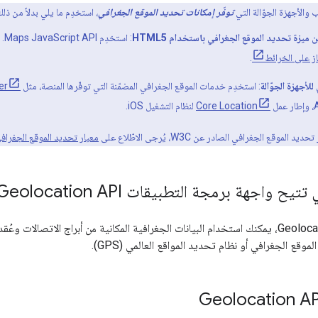
 والأجهزة الجوّالة التي
توفّر إمكانات تحديد الموقع الجغرافي
، استخدِم ما يلي بدلاً من ذلك
ميزة تحديد الموقع الجغرافي باستخدام HTML5
: استخدِم Maps JavaScript API. لمزيد من المعلومات، انتقِل إلى
ز على الخرائط
.
لأجهزة الجوّالة
: استخدِم خدمات الموقع الجغرافي المضمّنة التي توفّرها المنصة، مثل
er
Core Location
لنظام التشغيل iOS.
قع الجغرافي الصادر عن W3C، يُرجى الاطّلاع على
معيار تحديد الموقع الجغرافي 
واجهة برمجة التطبيقات Geolocation API تنفيذها
وقع الجغرافي أو نظام تحديد المواقع العالمي (GPS).