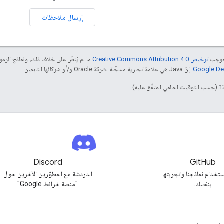
إرسال ملاحظات
بموجب
ترخيص Creative Commons Attribution 4.0‏
ما لم يُنصّ على خلاف ذلك، ونماذج الر
. إنّ Java هي علامة تجارية مسجَّلة لشركة Oracle و/أو شركائها التابعين.
Discord
GitHub
تخدام نماذجنا وتجربتها
الدردشة مع المطوّرين الآخرين حول
بنفسك.
"منصة خرائط Google"