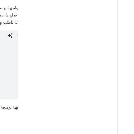
عنوان URL للطلب ومثالاً على نص الطلب:
يمكن لواجهة برمجة ا
الموارد