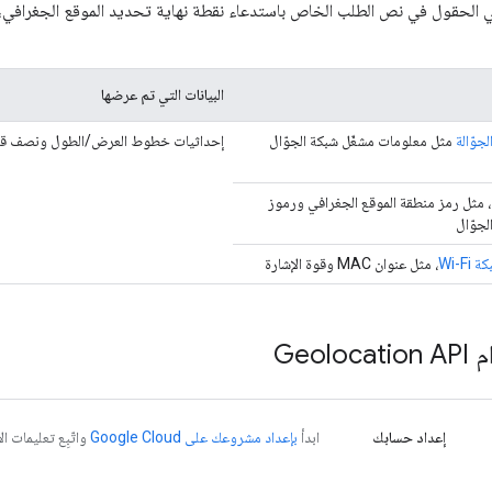
 الحقول في نص الطلب الخاص باستدعاء نقطة نهاية تحديد الموقع الجغرافي، بال
البيانات التي تم عرضها
جوّالة
مثل معلومات مشغّل شبكة الجوّال
إحداثيات خطوط العرض/الطول ونصف قطر
، مثل رمز منطقة الموقع الجغرافي ورموز
لجوّال
Wi-F
، مثل عنوان MAC وقوة الإشارة
Geol
إعداد حسابك
ابدأ
بإعداد مشروعك على Google Cloud
واتّبِع تعليمات ا