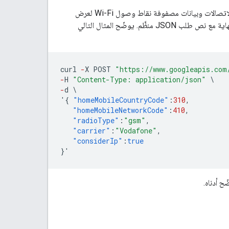
تستخدم واجهة برمجة التطبيقات Geolocation API حقول بيانات الأجهزة الخلوية وبيانات أبراج الاتصالات وبيانات مصفوفة نقاط وصول Wi-Fi لعرض
إحداثيات خطوط الطول والعرض ونطاق الدقة. يقبل هذا الإجراء طلب HTTPS POST إلى نقطة النهاية مع نص طلب JSON منظَّم. يوضّح المثال التالي
curl
-
X
POST
"https://www.googleapis.com
-
H
"Content-Type: application/json"
\
-
d
\
'
{
"homeMobileCountryCode"
:
310
,
"homeMobileNetworkCode"
:
410
,
"radioType"
:
"gsm"
,
"carrier"
:
"Vodafone"
,
"considerIp"
:
true
}
'
ح أدناه.