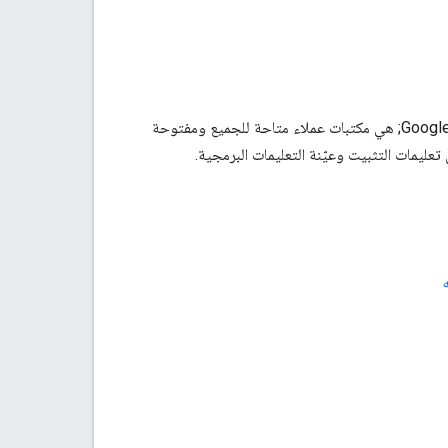
إنّ Java Client وPython Client وGo Client وNode.js Client لخدمات &quot;خرائط Google&quot; هي مكتبات عملاء متاحة للجميع ومفتوحة