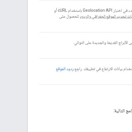
بعد الحصول على مفتاح واجهة برمجة التطبيقات، يمكنك البدء في اختبار Geolocation API باستخدام cURL أو
ات تحديد الموقع الجغرافي والردود
للحصول على
 الأبراج القديمة والجديدة على التوالي.
خدام بيانات الارتفاع في تطبيقك. راجِع
ردود الموقع
ج التالية: