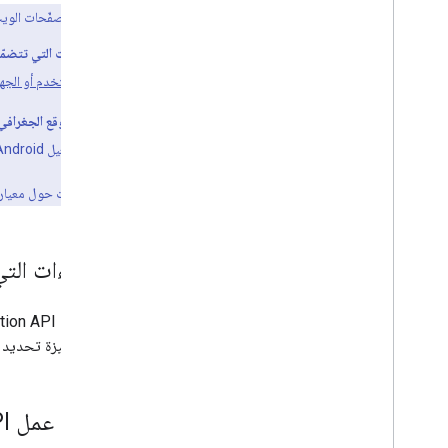
بالنسبة إلى متصفّحات الويب
المتصفّحات التي تتضمّن 
موقع المستخدم أو الجها
تحديد الموقع الجغرافي ل
لنظام التشغيل Android، وإطار عمل
لمزيد من المعلومات حول معيار تحديد المو
الإجراءات التي تتيح 
يتضمّن ميزة تحديد الم
طريقة عمل Geolocation API