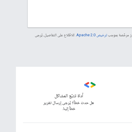
موز مرخّصة بموجب
ترخيص Apache 2.0‏
. للاطّلاع على التفاصيل، يُرجى
أداة تتبّع المشاكل
هل حدث خطأ؟ يُرجى إرسال تقرير
خطأ إلينا.