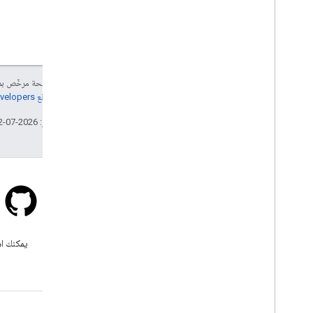
إنّ محتوى هذه الصفحة مرخّص 
مراجعة
سياسات موقع Google Developers‏
تاريخ التعديل الأخير: 2026-07-12 (حسب التوقيت العالمي المتفَّق عليه)
Stack Overflow
اطرح سؤالاً ضمن علامة google-
يمكنك اس
maps.