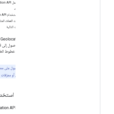
طريقة عمل Geolocation API
الموارد
كيفية استخدام Geolocation API
مكتبات العملاء المت
الخطوات التالية
إحداثيات خطوط الطو
صالح.
ملاحظة
: للحصول على معل
والعرض أو العناوين أو معرّفات ال
أسباب استخدام cation API
استخدِم Geolocation API لتحديد موقع الأجهزة الجوّالة التي لا توفّر ميزات مدمَجة لتحديد الموقع الجغرافي.