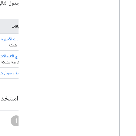
يلخّص الجدول التالي
هذه.
موارد البيانات
حقول بيانات الأجهزة ال
والجهاز والشبكة
بيانات أبراج الاتصالات
البلدان الخاصة بشبكة ا
بيانات نقاط وصول شبكة i
كيفية استخدام ocation API
1