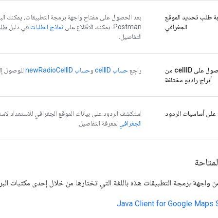
ة طلب تحديد الموقع
الجغرافي
Postman. يمكنك الاطّلاع على
نماذج الطلبات
في دليل
طلب
التفاصيل.
الحصول على cellID من
راجِع
حساب cellID
و
حساب newRadioCellID
للوصول إلى
أبراج راديو مختلفة
 على أساسيات الردود
استكشِف الردود على بيانات الموقع الجغرافي للاستعداد لاست
الجغرافي
لمعرفة التفاصيل.
لمتاحة
 واجهة برمجة التطبيقات هذه باللغة التي تختارها من خلال إحدى مكتبات البرام
Java Client for Google Maps 