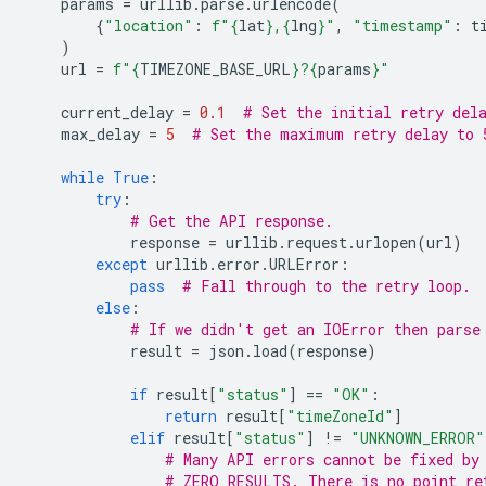
params
=
urllib
.
parse
.
urlencode
(
{
"location"
:
f
"
{
lat
}
,
{
lng
}
"
,
"timestamp"
:
t
)
url
=
f
"
{
TIMEZONE_BASE_URL
}
?
{
params
}
"
current_delay
=
0.1
# Set the initial retry del
max_delay
=
5
# Set the maximum retry delay to 
while
True
:
try
:
# Get the API response.
response
=
urllib
.
request
.
urlopen
(
url
)
except
urllib
.
error
.
URLError
:
pass
# Fall through to the retry loop.
else
:
# If we didn't get an IOError then parse
result
=
json
.
load
(
response
)
if
result
[
"status"
]
==
"OK"
:
return
result
[
"timeZoneId"
]
elif
result
[
"status"
]
!=
"UNKNOWN_ERROR"
# Many API errors cannot be fixed by
# ZERO_RESULTS. There is no point re