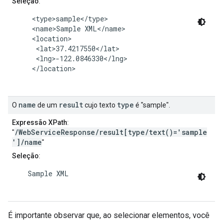
Seleção
:
     <type>sample</type>

     <name>Sample XML</name>

     <location>

      <lat>37.4217550</lat>

      <lng>-122.0846330</lng>

     </location>

name
result
type
O
de um
cujo texto
é "sample".
Expressão XPath
:
/WebServiceResponse/result[type/text()='sample
"
']/name
"
Seleção
:
    Sample XML

É importante observar que, ao selecionar elementos, você