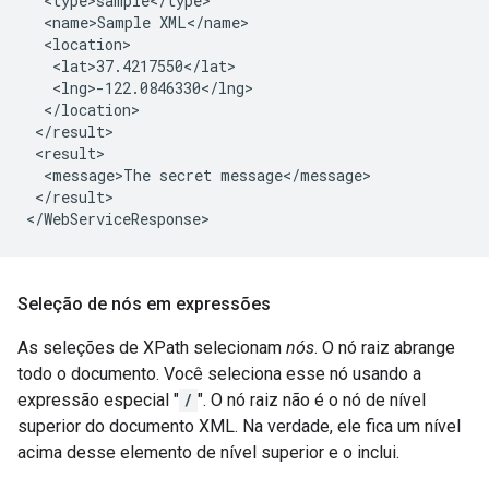
  <type>sample</type>

  <name>Sample XML</name>

  <location>

   <lat>37.4217550</lat>

   <lng>-122.0846330</lng>

  </location>

 </result>

 <result>

  <message>The secret message</message>

 </result>

Seleção de nós em expressões
As seleções de XPath selecionam
nós
. O nó raiz abrange
todo o documento. Você seleciona esse nó usando a
expressão especial "
/
". O nó raiz não é o nó de nível
superior do documento XML. Na verdade, ele fica um nível
acima desse elemento de nível superior e o inclui.