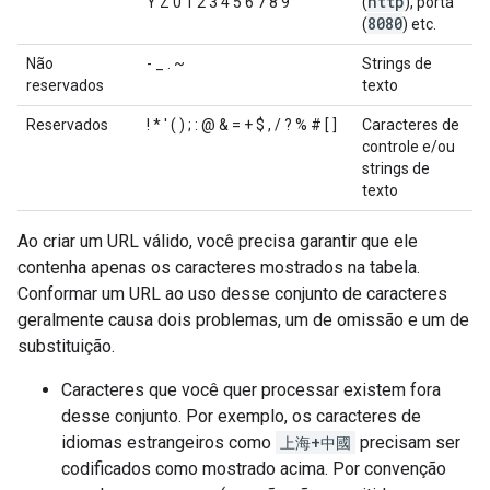
http
Y Z 0 1 2 3 4 5 6 7 8 9
(
), porta
8080
(
) etc.
Não
- _ . ~
Strings de
reservados
texto
Reservados
! * ' ( ) ; : @ & = + $ , / ? % # [ ]
Caracteres de
controle e/ou
strings de
texto
Ao criar um URL válido, você precisa garantir que ele
contenha apenas os caracteres mostrados na tabela.
Conformar um URL ao uso desse conjunto de caracteres
geralmente causa dois problemas, um de omissão e um de
substituição.
Caracteres que você quer processar existem fora
desse conjunto. Por exemplo, os caracteres de
idiomas estrangeiros como
上海+中國
precisam ser
codificados como mostrado acima. Por convenção