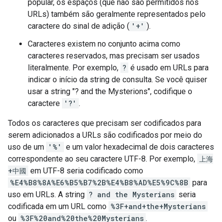
popular, os espaços (que não são permitidos nos
URLs) também são geralmente representados pelo
caractere do sinal de adição (
'+'
).
Caracteres existem no conjunto acima como
caracteres reservados, mas precisam ser usados
literalmente. Por exemplo,
?
é usado em URLs para
indicar o início da string de consulta. Se você quiser
usar a string "? and the Mysterions", codifique o
caractere
'?'
.
Todos os caracteres que precisam ser codificados para
serem adicionados a URLs são codificados por meio do
uso de um
'%'
e um valor hexadecimal de dois caracteres
correspondente ao seu caractere UTF-8. Por exemplo,
上海
+中國
em UTF-8 seria codificado como
%E4%B8%8A%E6%B5%B7%2B%E4%B8%AD%E5%9C%8B
para
uso em URLs. A string
? and the Mysterians
seria
codificada em um URL como
%3F+and+the+Mysterians
ou
%3F%20and%20the%20Mysterians
.