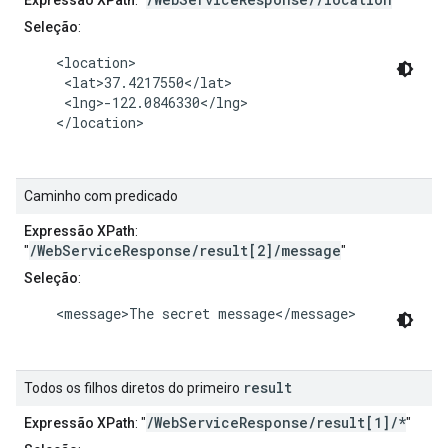
Seleção
:
    <location>

     <lat>37.4217550</lat>

     <lng>-122.0846330</lng>

    </location>

Caminho com predicado
Expressão XPath
:
/WebServiceResponse/result[2]/message
"
"
Seleção
:
    <message>The secret message</message>

result
Todos os filhos diretos do primeiro
/WebServiceResponse/result[1]/*
Expressão XPath
: "
"