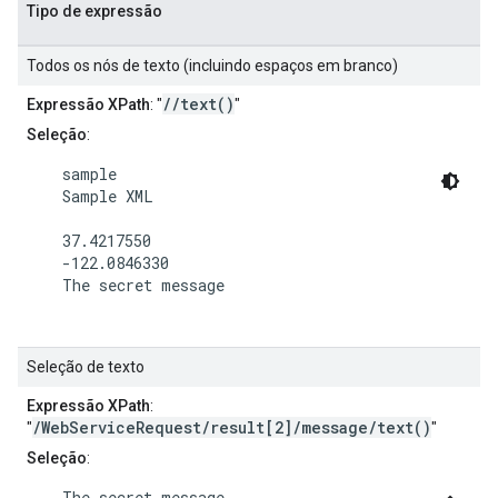
Tipo de expressão
Todos os nós de texto (incluindo espaços em branco)
//text()
Expressão XPath
: "
"
Seleção
:
    sample

    Sample XML

    37.4217550

    -122.0846330

    The secret message

Seleção de texto
Expressão XPath
:
/WebServiceRequest/result[2]/message/text()
"
"
Seleção
:
    The secret message
