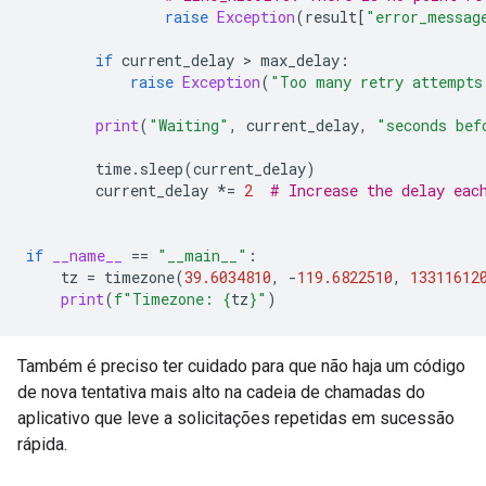
raise
Exception
(
result
[
"error_messag
if
current_delay
>
max_delay
:
raise
Exception
(
"Too many retry attempts
print
(
"Waiting"
,
current_delay
,
"seconds bef
time
.
sleep
(
current_delay
)
current_delay
*=
2
# Increase the delay eac
if
__name__
==
"__main__"
:
tz
=
timezone
(
39.6034810
,
-
119.6822510
,
13311612
print
(
f
"Timezone: 
{
tz
}
"
)
Também é preciso ter cuidado para que não haja um código
de nova tentativa mais alto na cadeia de chamadas do
aplicativo que leve a solicitações repetidas em sucessão
rápida.