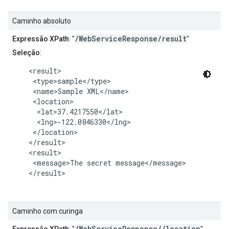
Caminho absoluto
/WebServiceResponse/result
Expressão XPath
: "
"
Seleção
:
    <result>

     <type>sample</type>

     <name>Sample XML</name>

     <location>

      <lat>37.4217550</lat>

      <lng>-122.0846330</lng>

     </location>

    </result>

    <result>

     <message>The secret message</message>

    </result>

Caminho com curinga
/WebServiceResponse//location
Expressão XPath
: "
"