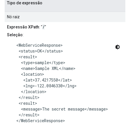
Tipo de expressão
Nó raiz
/
Expressão XPath
: "
"
Seleção
:
    <WebServiceResponse>

     <status>OK</status>

     <result>

      <type>sample</type>

      <name>Sample XML</name>

      <location>

       <lat>37.4217550</lat>

       <lng>-122.0846330</lng>

      </location>

     </result>

     <result>

      <message>The secret message</message>

     </result>

    </WebServiceResponse>
