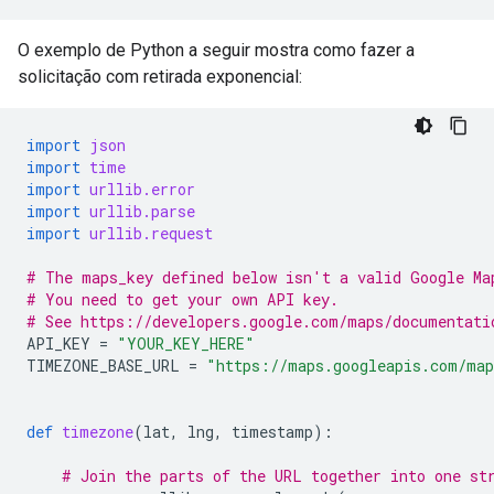
O exemplo de Python a seguir mostra como fazer a
solicitação com retirada exponencial:
import
json
import
time
import
urllib.error
import
urllib.parse
import
urllib.request
# The maps_key defined below isn't a valid Google Ma
# You need to get your own API key.
# See https://developers.google.com/maps/documentati
API_KEY
=
"YOUR_KEY_HERE"
TIMEZONE_BASE_URL
=
"https://maps.googleapis.com/map
def
timezone
(
lat
,
lng
,
timestamp
):
# Join the parts of the URL together into one st