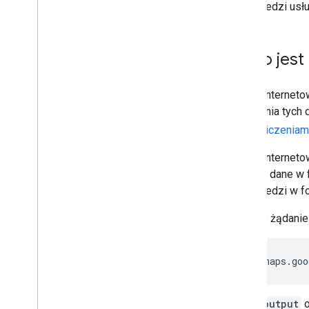
odpowiedzi usłu
Co to jest
Usługi internet
i używania tych
z
ograniczeniami
Usługi internet
URL lub dane w 
odpowiedzi w fo
Typowe żądanie 
https://maps.goo
gdzie
output
o