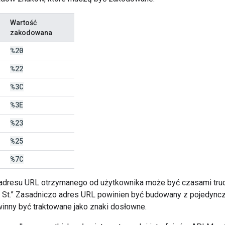
Wartość
zakodowana
%20
%22
%3C
%3E
%23
%25
%7C
adresu URL otrzymanego od użytkownika może być czasami trud
 St.” Zasadniczo adres URL powinien być budowany z pojedyncz
inny być traktowane jako znaki dosłowne.