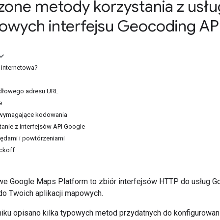
one metody korzystania z usłu
towych interfejsu Geocoding AP
a internetowa?
idłowego adresu URL
e
 wymagające kodowania
anie z interfejsów API Google
łędami i powtórzeniami
ckoff
owe Google Maps Platform to zbiór interfejsów HTTP do usług Go
do Twoich aplikacji mapowych.
ku opisano kilka typowych metod przydatnych do konfigurowania