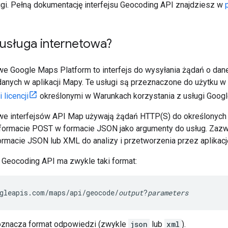
gi. Pełną dokumentację interfejsu Geocoding API znajdziesz w
 usługa internetowa?
owe Google Maps Platform to interfejs do wysyłania żądań o dan
 danych w aplikacji Mapy. Te usługi są przeznaczone do użytku 
 licencji
określonymi w Warunkach korzystania z usługi Goog
owe interfejsów API Map używają żądań HTTP(S) do określonych
formacie POST w formacie JSON jako argumenty do usług. Zazwy
rmacie JSON lub XML do analizy i przetworzenia przez aplikacj
Geocoding API ma zwykle taki format:
gleapis.com/maps/api/geocode/
output
?
parameters
znacza format odpowiedzi (zwykle
json
lub
xml
).