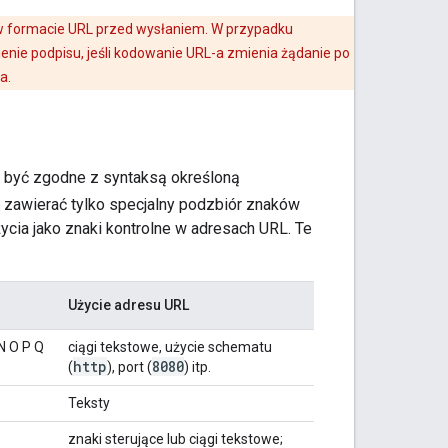
 w formacie URL przed wysłaniem. W przypadku
nie podpisu, jeśli kodowanie URL-a zmienia żądanie po
a.
 być zgodne z syntaksą określoną
 zawierać tylko specjalny podzbiór znaków
cia jako znaki kontrolne w adresach URL. Te
Użycie adresu URL
M N O P Q
ciągi tekstowe, użycie schematu
http
8080
(
), port (
) itp.
Teksty
znaki sterujące lub ciągi tekstowe;