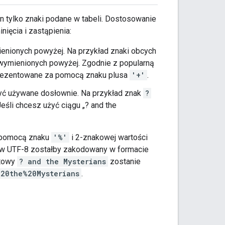
 tylko znaki podane w tabeli. Dostosowanie
ęcia i zastąpienia:
enionych powyżej. Na przykład znaki obcych
ymienionych powyżej. Zgodnie z popularną
prezentowane za pomocą znaku plusa
'+'
.
ć używane dosłownie. Na przykład znak
?
śli chcesz użyć ciągu „? and the
a pomocą znaku
'%'
i 2-znakowej wartości
w UTF-8 zostałby zakodowany w formacie
stowy
? and the Mysterians
zostanie
20the%20Mysterians
.