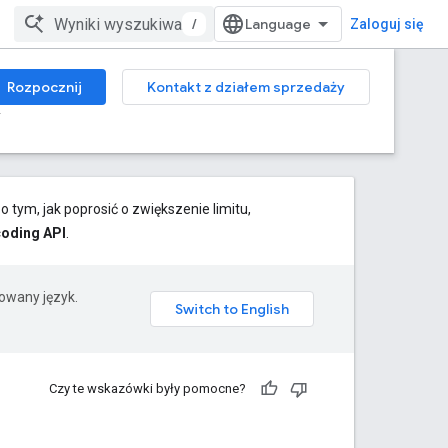
/
Zaloguj się
Rozpocznij
Kontakt z działem sprzedaży
y
 tym, jak poprosić o zwiększenie limitu,
oding API
.
rowany język.
Czy te wskazówki były pomocne?