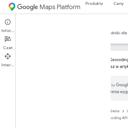
Produkty
Ceny
Maps Platform
Web Services
Geocoding API
Informacje
Przewodniki dla programistów w wersji 4
Przewodniki dla
Czat
Metody Geocoding 
Interfejs API
znajdziesz w arty
Pomoc
Opcje pomocy
Mapy – najczęstsze pytania
Tłumaczenia wyge
Najczęstsze pytania dotyczące
geokodowania
Informacje o wersjach
Strona główna
Bądź na bieżąco
Geocoding API
Sprawdzone metody