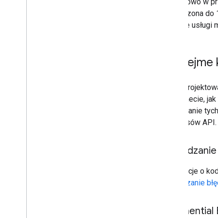
Dodatkowo w prz
ograniczona do 
niektóre usługi
Uprzejme k
Źle zaprojektow
w internecie, j
Stosowanie tych
interfejsów API.
Zarządzanie
Informacje o k
Zarządzanie błę
Exponential 