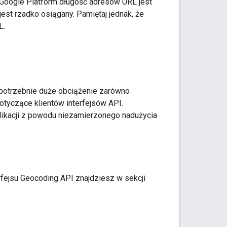
Google Platform długość adresów URL jest
est rzadko osiągany. Pamiętaj jednak, że
L.
epotrzebnie duże obciążenie zarówno
otyczące klientów interfejsów API.
ikacji z powodu niezamierzonego nadużycia
rfejsu Geocoding API znajdziesz w sekcji