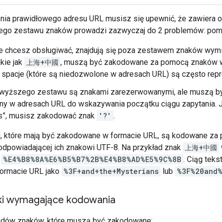
ia prawidłowego adresu URL musisz się upewnić, że zawiera on
ego zestawu znaków prowadzi zazwyczaj do 2 problemów: pomini
re chcesz obsługiwać, znajdują się poza zestawem znaków wymi
akie jak
上海+中國
, muszą być zakodowane za pomocą znaków w
 spacje (które są niedozwolone w adresach URL) są często re
owyższego zestawu są znakami zarezerwowanymi, ale muszą by
ny w adresach URL do wskazywania początku ciągu zapytania. Je
s”, musisz zakodować znak
'?'
.
i, które mają być zakodowane w formacie URL, są kodowane z
dpowiadającej ich znakowi UTF-8. Na przykład znak
上海+中國
o
%E4%B8%8A%E6%B5%B7%2B%E4%B8%AD%E5%9C%8B
. Ciąg tek
ormacie URL jako
%3F+and+the+Mysterians
lub
%3F%20and%
ki wymagające kodowania
ładów znaków, które muszą być zakodowane: