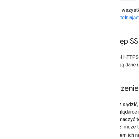
Uwaga:
wszystki
uwierzytelniają
Dostęp SS
Protokół HTTPS 
zawierają dane 
Tworzenie
Możesz sądzić, 
w przeglądarce 
przetłumaczyć t
w UTF-8, może t
wysłaniem ich 