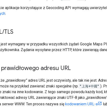
e aplikacje korzystające z Geocoding API wymagają uwierzytel
cych
.
L
/
TLS
jest wymagany w przypadku wszystkich żądań Google Maps Plat
użytkownika. Żądania wysyłane przez HTTP, które zawierają dan
 prawidłowego adresu URL
że „prawidłowy” adres URL jest oczywisty, ale tak nie jest. Ad
może na przykład zawierać znaki specjalne (np.
"上海+中國"
). 
e znaki na inne kodowanie. Z tego samego powodu każdy kod, kt
raktować adresy URL zawierające znaki UTF-8 jako „prawidłowe”,
na serwer WWW. Ten proces nazywa się
kodowaniem URL-a
lu