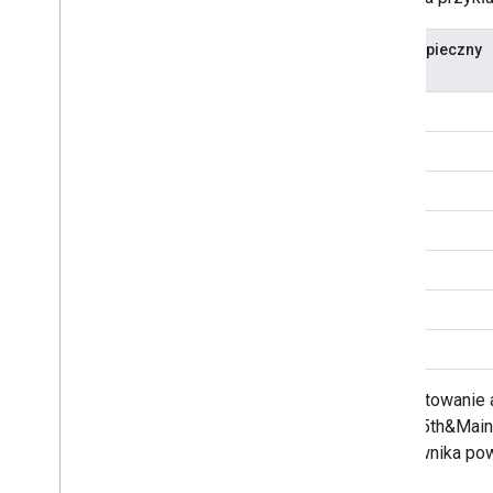
Niebezpieczny
znak
Spacja
”
<
>
#
%
|
Konwertowanie 
adres „5th&Main
użytkownika pow