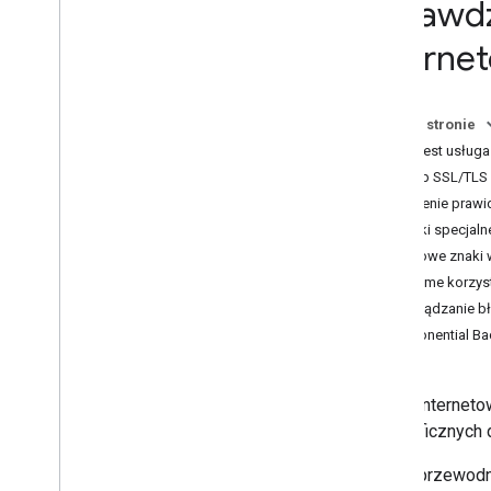
Sprawdz
Sprawdzone metody korzystania z
usług internetowych
interne
Sprawdzone metody geokodowania
adresów
Optymalizacja wykorzystania limitu
Na tej stronie
Biblioteki klienta
Co to jest usług
Dostęp SSL/TLS
Rozliczenia i monitorowanie
Tworzenie praw
Wykorzystanie i płatności
Znaki specjaln
Raportowanie i monitorowanie
Typowe znaki
Uprzejme korzyst
Zasady i Warunki
Zarządzanie b
Zasady i informacje o źródłach
Exponential Ba
Warunki korzystania z usługi
Usługi internet
geograficznych 
W tym przewodni