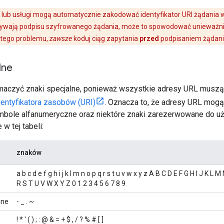
 lub usługi mogą automatycznie zakodować identyfikator URI żądania
używają podpisu szyfrowanego żądania, może to spowodować unieważnie
 tego problemu,
zawsze
koduj ciąg zapytania
przed
podpisaniem żądani
lne
aczyć znaki specjalne, ponieważ wszystkie adresy URL muszą
dentyfikatora zasobów (URI)
. Oznacza to, że adresy URL mogą
mbole alfanumeryczne oraz niektóre znaki zarezerwowane do uży
w tej tabeli:
znaków
a b c d e f g h i j k l m n o p q r s t u v w x y z A B C D E F G H I J K L 
R S T U V W X Y Z 0 1 2 3 4 5 6 7 8 9
ane
- _ . ~
! * ' ( ) ; : @ & = + $ , / ? % # [ ]