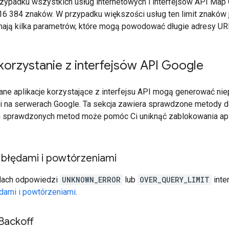
ypadku wszystkich usług internetowych i interfejsów API Map 
16 384 znaków. W przypadku większości usług ten limit znaków j
 mają kilka parametrów, które mogą powodować długie adresy UR
orzystanie z interfejsów API Google
ane aplikacje korzystające z interfejsu API mogą generować ni
ak i na serwerach Google. Ta sekcja zawiera sprawdzone metody d
 sprawdzonych metod może pomóc Ci uniknąć zablokowania apl
 błędami i powtórzeniami
odach odpowiedzi
UNKNOWN_ERROR
lub
OVER_QUERY_LIMIT
inte
dami i powtórzeniami
.
Backoff