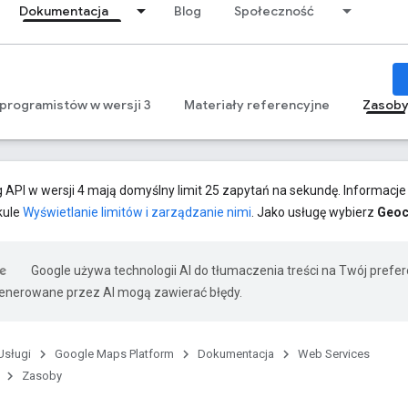
Dokumentacja
Blog
Społeczność
 programistów w wersji 3
Materiały referencyjne
Zasob
API w wersji 4 mają domyślny limit 25 zapytań na sekundę. Informacje o
kule
Wyświetlanie limitów i zarządzanie nimi
. Jako usługę wybierz
Geoc
Google używa technologii AI do tłumaczenia treści na Twój prefe
nerowane przez AI mogą zawierać błędy.
Usługi
Google Maps Platform
Dokumentacja
Web Services
Zasoby