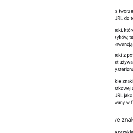
Podczas tworzen
adresu URL do t
Znaki, któ
języków, t
konwencją
Znaki z p
jest używa
Mysterion
Wszystkie znak
szesnastkowej o
adresu URL jak
zakodowany w f
Typowe zna
Oto kilka przyk