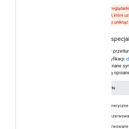
Uwaga:
przeglądarki
interfejsów API, które 
podpisaniu. Aby uniknąć
Znaki specja
Musimy przetłum
w specyfikacji
i
ASCII: znane sy
znaki są opisane 
Do startu
Znaki
alfanumeryczne
Niezarezerwow
Zarezerwowane