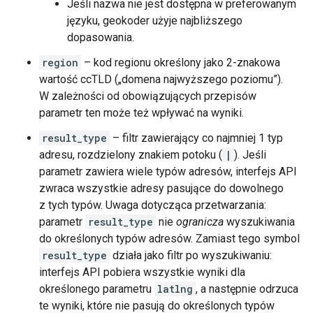
Jeśli nazwa nie jest dostępna w preferowanym
języku, geokoder użyje najbliższego
dopasowania.
region
– kod regionu określony jako 2-znakowa
wartość ccTLD („domena najwyższego poziomu”).
W zależności od obowiązujących przepisów
parametr ten może też wpływać na wyniki.
result_type
– filtr zawierający co najmniej 1 typ
adresu, rozdzielony znakiem potoku (
|
). Jeśli
parametr zawiera wiele typów adresów, interfejs API
zwraca wszystkie adresy pasujące do dowolnego
z tych typów. Uwaga dotycząca przetwarzania:
parametr
result_type
nie
ogranicza
wyszukiwania
do określonych typów adresów. Zamiast tego symbol
result_type
działa jako filtr po wyszukiwaniu:
interfejs API pobiera wszystkie wyniki dla
określonego parametru
latlng
, a następnie odrzuca
te wyniki, które nie pasują do określonych typów