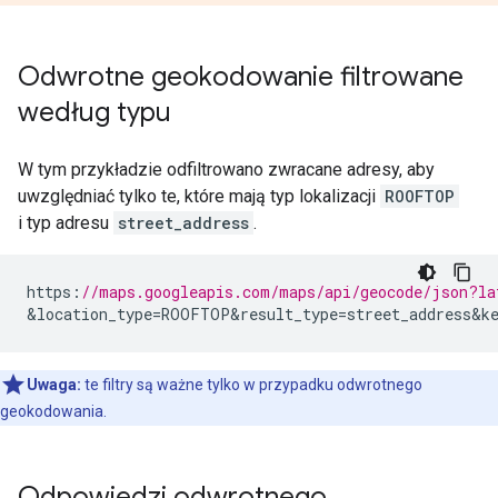
Odwrotne geokodowanie filtrowane
według typu
W tym przykładzie odfiltrowano zwracane adresy, aby
uwzględniać tylko te, które mają typ lokalizacji
ROOFTOP
i typ adresu
street_address
.
https
:
//maps.googleapis.com/maps/api/geocode/json?la
&
location_type
=
ROOFTOP&result_type
=
street_address&k
Uwaga:
te filtry są ważne tylko w przypadku odwrotnego
geokodowania.
Odpowiedzi odwrotnego