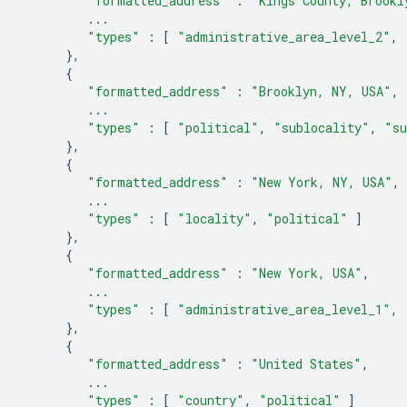
"formatted_address"
:
"Kings County, Brookl
...
"types"
:
[
"administrative_area_level_2"
,
},
{
"formatted_address"
:
"Brooklyn, NY, USA"
,
...
"types"
:
[
"political"
,
"sublocality"
,
"su
},
{
"formatted_address"
:
"New York, NY, USA"
,
...
"types"
:
[
"locality"
,
"political"
]
},
{
"formatted_address"
:
"New York, USA"
,
...
"types"
:
[
"administrative_area_level_1"
,
},
{
"formatted_address"
:
"United States"
,
...
"types"
:
[
"country"
,
"political"
]