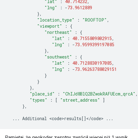
"lat"
:
40.714232
,
"lng"
:
-
73.9612889
},
"location_type"
:
"ROOFTOP"
,
"viewport"
:
{
"northeast"
:
{
"lat"
:
40.7155809802915
,
"lng"
:
-
73.9599399197085
},
"southwest"
:
{
"lat"
:
40.7128830197085
,
"lng"
:
-
73.96263788029151
}
}
},
"place_id"
:
"ChIJd8BlQ2BZwokRAFUEcm_qrcA"
,
"types"
:
[
"street_address"
]
},
...
Additional
<
code>results
[]
<
/
code
>
...
Pamiętaj, że geokoder zwrotny zwrócił więcej niż 1 wynik.