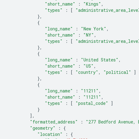
"short_name"
:
"Kings"
,
"types"
:
[
"administrative_area_leve
},
{
"long_name"
:
"New York"
,
"short_name"
:
"NY"
,
"types"
:
[
"administrative_area_leve
},
{
"long_name"
:
"United States"
,
"short_name"
:
"US"
,
"types"
:
[
"country"
,
"political"
]
},
{
"long_name"
:
"11211"
,
"short_name"
:
"11211"
,
"types"
:
[
"postal_code"
]
}
],
"formatted_address"
:
"277 Bedford Avenue, 
"geometry"
:
{
"location"
:
{