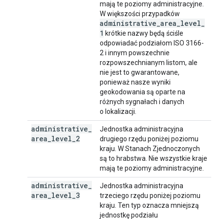
mają te poziomy administracyjne.
W większości przypadków
administrative
_
area
_
level
_
1
krótkie nazwy będą ściśle
odpowiadać podziałom ISO 3166-
2 i innym powszechnie
rozpowszechnianym listom, ale
nie jest to gwarantowane,
ponieważ nasze wyniki
geokodowania są oparte na
różnych sygnałach i danych
o lokalizacji.
administrative
_
Jednostka administracyjna
area
_
level
_
2
drugiego rzędu poniżej poziomu
kraju. W Stanach Zjednoczonych
są to hrabstwa. Nie wszystkie kraje
mają te poziomy administracyjne.
administrative
_
Jednostka administracyjna
area
_
level
_
3
trzeciego rzędu poniżej poziomu
kraju. Ten typ oznacza mniejszą
jednostkę podziału