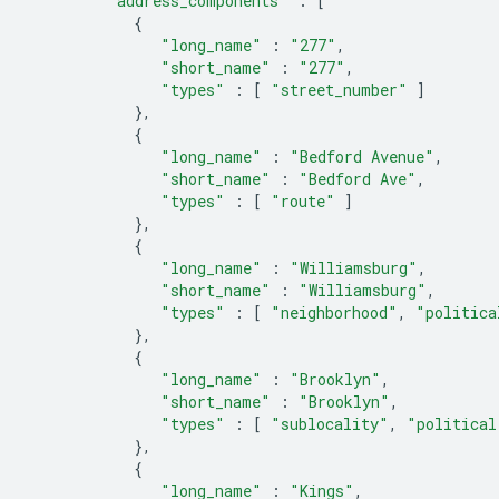
"address_components"
:
[
{
"long_name"
:
"277"
,
"short_name"
:
"277"
,
"types"
:
[
"street_number"
]
},
{
"long_name"
:
"Bedford Avenue"
,
"short_name"
:
"Bedford Ave"
,
"types"
:
[
"route"
]
},
{
"long_name"
:
"Williamsburg"
,
"short_name"
:
"Williamsburg"
,
"types"
:
[
"neighborhood"
,
"politica
},
{
"long_name"
:
"Brooklyn"
,
"short_name"
:
"Brooklyn"
,
"types"
:
[
"sublocality"
,
"political
},
{
"long_name"
:
"Kings"
,