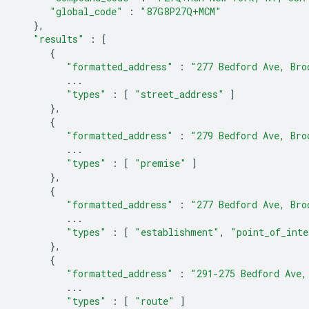
"global_code"
:
"87G8P27Q+MCM"
},
"results"
:
[
{
"formatted_address"
:
"277 Bedford Ave, Bro
...
"types"
:
[
"street_address"
]
},
{
"formatted_address"
:
"279 Bedford Ave, Bro
...
"types"
:
[
"premise"
]
},
{
"formatted_address"
:
"277 Bedford Ave, Bro
...
"types"
:
[
"establishment"
,
"point_of_inte
},
{
"formatted_address"
:
"291-275 Bedford Ave,
...
"types"
:
[
"route"
]