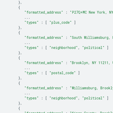
},
{
"formatted_address"
:
"P27Q+MC New York, N
...
"types"
:
[
"plus_code"
]
},
{
"formatted_address"
:
"South Williamsburg, 
...
"types"
:
[
"neighborhood"
,
"political"
]
},
{
"formatted_address"
:
"Brooklyn, NY 11211, 
...
"types"
:
[
"postal_code"
]
},
{
"formatted_address"
:
"Williamsburg, Brookl
...
"types"
:
[
"neighborhood"
,
"political"
]
},
{