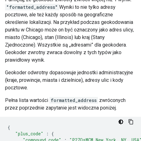
"formatted_address"
Wyniki to nie tylko adresy
pocztowe, ale też każdy sposób na geograficzne
określenie lokalizacji. Na przykład podczas geokodowania
punktu w Chicago może on być oznaczony jako adres ulicy,
miasto (Chicago), stan (Illinois) lub kraj (Stany
Zjednoczone). Wszystkie są „adresami” dla geokodera.
Geokoder zwrotny zwraca dowolny z tych typów jako
prawidłowy wynik.
Geokoder odwrotny dopasowuje jednostki administracyjne
(kraje, prowincje, miasta i dzielnice), adresy ulic i kody
pocztowe.
Pełna lista wartości
formatted_address
zwróconych
przez poprzednie zapytanie jest widoczna poniżej.
{
"plus_code"
:
{
"compound_code"
:
"P27Q+MCM New York, NY, USA