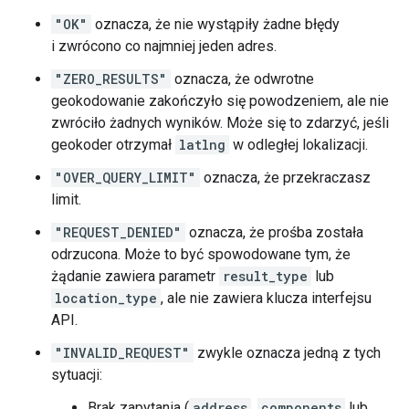
"OK"
oznacza, że nie wystąpiły żadne błędy
i zwrócono co najmniej jeden adres.
"ZERO_RESULTS"
oznacza, że odwrotne
geokodowanie zakończyło się powodzeniem, ale nie
zwróciło żadnych wyników. Może się to zdarzyć, jeśli
geokoder otrzymał
latlng
w odległej lokalizacji.
"OVER_QUERY_LIMIT"
oznacza, że przekraczasz
limit.
"REQUEST_DENIED"
oznacza, że prośba została
odrzucona. Może to być spowodowane tym, że
żądanie zawiera parametr
result_type
lub
location_type
, ale nie zawiera klucza interfejsu
API.
"INVALID_REQUEST"
zwykle oznacza jedną z tych
sytuacji:
Brak zapytania (
address
,
components
lub