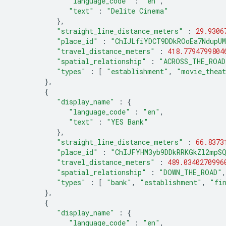
"language_code"
:
"en"
,
"text"
:
"Delite Cinema"
},
"straight_line_distance_meters"
:
29.9306
"place_id"
:
"ChIJLfiYDCT9DDkROoEa7NdupU
"travel_distance_meters"
:
418.7794799804
"spatial_relationship"
:
"ACROSS_THE_ROAD
"types"
:
[
"establishment"
,
"movie_thea
},
{
"display_name"
:
{
"language_code"
:
"en"
,
"text"
:
"YES Bank"
},
"straight_line_distance_meters"
:
66.8373
"place_id"
:
"ChIJFYHM3yb9DDkRRKGkZl2mpS
"travel_distance_meters"
:
489.0340270996
"spatial_relationship"
:
"DOWN_THE_ROAD"
,
"types"
:
[
"bank"
,
"establishment"
,
"fi
},
{
"display_name"
:
{
"language_code"
:
"en"
,