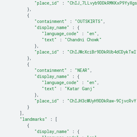
"place_id"
:
"ChIJ_7LLvyb9DDkRMKKxP9YyXg
},
{
"containment"
:
"OUTSKIRTS"
,
"display_name"
:
{
"language_code"
:
"en"
,
"text"
:
"Chandni Chowk"
},
"place_id"
:
"ChIJWcXciBr9DDkRUb4dCDykTwI
},
{
"containment"
:
"NEAR"
,
"display_name"
:
{
"language_code"
:
"en"
,
"text"
:
"Katar Ganj"
},
"place_id"
:
"ChIJH3cWUyH9DDkRaw-9CjvcRvY
}
],
"landmarks"
:
[
{
"display_name"
:
{