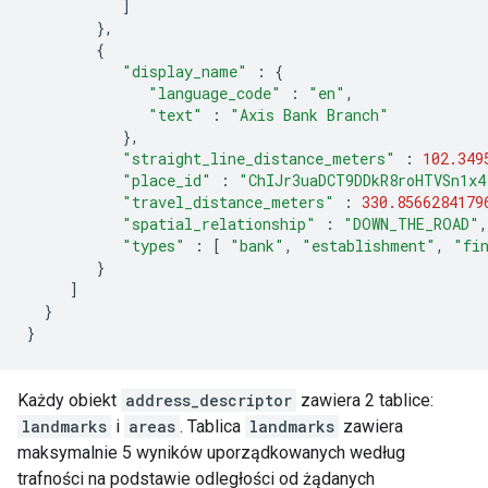
]
},
{
"display_name"
:
{
"language_code"
:
"en"
,
"text"
:
"Axis Bank Branch"
},
"straight_line_distance_meters"
:
102.349
"place_id"
:
"ChIJr3uaDCT9DDkR8roHTVSn1x4
"travel_distance_meters"
:
330.8566284179
"spatial_relationship"
:
"DOWN_THE_ROAD"
,
"types"
:
[
"bank"
,
"establishment"
,
"fi
}
]
}
}
Każdy obiekt
address_descriptor
zawiera 2 tablice:
landmarks
i
areas
. Tablica
landmarks
zawiera
maksymalnie 5 wyników uporządkowanych według
trafności na podstawie odległości od żądanych