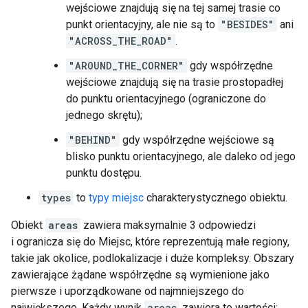
wejściowe znajdują się na tej samej trasie co
punkt orientacyjny, ale nie są to
"BESIDES"
ani
"ACROSS_THE_ROAD"
.
"AROUND_THE_CORNER"
gdy współrzędne
wejściowe znajdują się na trasie prostopadłej
do punktu orientacyjnego (ograniczone do
jednego skrętu);
"BEHIND"
gdy współrzędne wejściowe są
blisko punktu orientacyjnego, ale daleko od jego
punktu dostępu.
types
to
typy miejsc
charakterystycznego obiektu.
Obiekt
areas
zawiera maksymalnie 3 odpowiedzi
i ogranicza się do Miejsc, które reprezentują małe regiony,
takie jak okolice, podlokalizacje i duże kompleksy. Obszary
zawierające żądane współrzędne są wymienione jako
pierwsze i uporządkowane od najmniejszego do
największego. Każdy wynik
areas
zawiera te wartości: