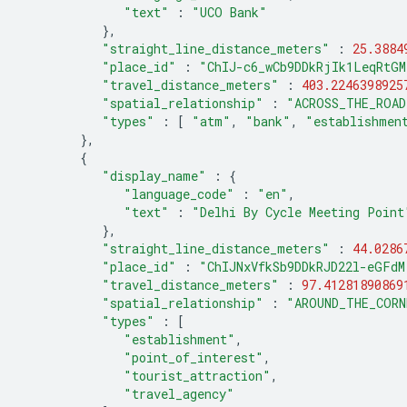
"text"
:
"UCO Bank"
},
"straight_line_distance_meters"
:
25.3884
"place_id"
:
"ChIJ-c6_wCb9DDkRjIk1LeqRtGM
"travel_distance_meters"
:
403.2246398925
"spatial_relationship"
:
"ACROSS_THE_ROAD
"types"
:
[
"atm"
,
"bank"
,
"establishmen
},
{
"display_name"
:
{
"language_code"
:
"en"
,
"text"
:
"Delhi By Cycle Meeting Point
},
"straight_line_distance_meters"
:
44.0286
"place_id"
:
"ChIJNxVfkSb9DDkRJD22l-eGFdM
"travel_distance_meters"
:
97.41281890869
"spatial_relationship"
:
"AROUND_THE_CORN
"types"
:
[
"establishment"
,
"point_of_interest"
,
"tourist_attraction"
,
"travel_agency"