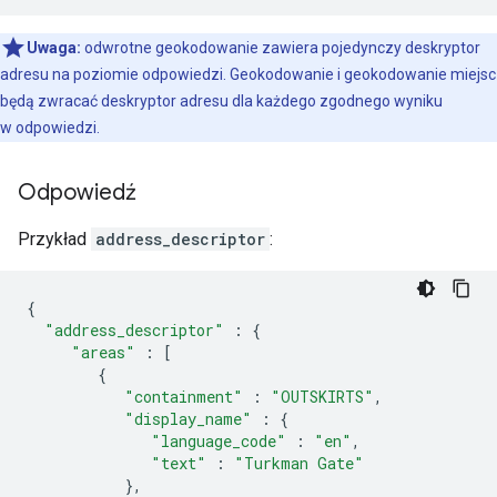
Uwaga:
odwrotne geokodowanie zawiera pojedynczy deskryptor
adresu na poziomie odpowiedzi. Geokodowanie i geokodowanie miejsc
będą zwracać deskryptor adresu dla każdego zgodnego wyniku
w odpowiedzi.
Odpowiedź
Przykład
address_descriptor
:
{
"address_descriptor"
:
{
"areas"
:
[
{
"containment"
:
"OUTSKIRTS"
,
"display_name"
:
{
"language_code"
:
"en"
,
"text"
:
"Turkman Gate"
},