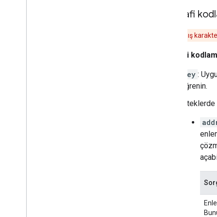
Coğrafi kod
Tüm ayrılmış karakterl
Coğrafi kodlam
key
: Uyg
öğrenin.
İsteklerde
add
enle
çözme
açabi
Sor
Enle
Bun