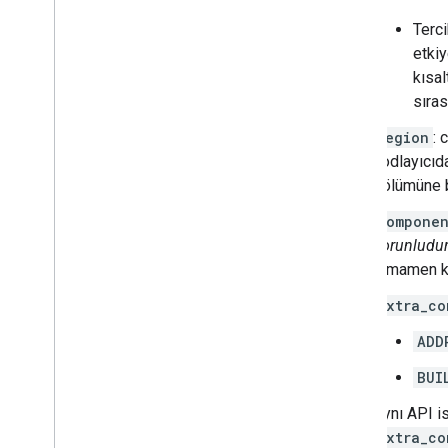
Terci
etkiy
kısal
sıras
region
: 
kodlayıcıda
bölümüne ba
componen
zorunludu
tamamen kı
extra_co
ADD
BUI
Aynı API is
extra_co