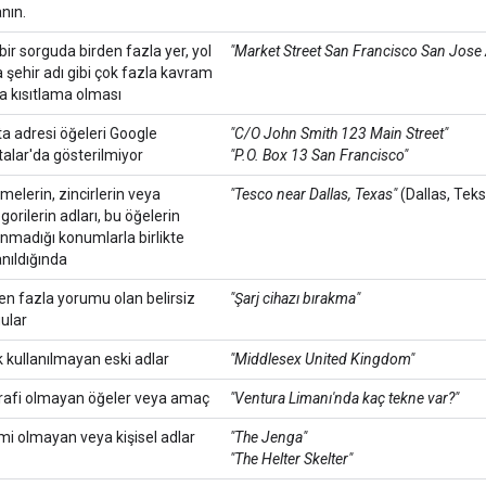
anın.
bir sorguda birden fazla yer, yol
"Market Street San Francisco San Jose 
 şehir adı gibi çok fazla kavram
a kısıtlama olması
a adresi öğeleri Google
"C/O John Smith 123 Main Street"
talar'da gösterilmiyor
"P.O. Box 13 San Francisco"
tmelerin, zincirlerin veya
"Tesco near Dallas, Texas"
(Dallas, Teks
gorilerin adları, bu öğelerin
nmadığı konumlarla birlikte
anıldığında
en fazla yorumu olan belirsiz
"Şarj cihazı bırakma"
ular
k kullanılmayan eski adlar
"Middlesex United Kingdom"
rafi olmayan öğeler veya amaç
"Ventura Limanı'nda kaç tekne var?"
i olmayan veya kişisel adlar
"The Jenga"
"The Helter Skelter"