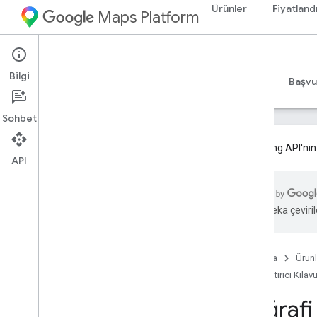
Ürünler
Fiyatland
Maps Platform
Web Services
Geocoding API
Bilgi
Geliştirici Kılavuzları v4
Geliştirici Kılavuzları v3
Başvu
Sohbet
Geocoding API'nin
API
Geliştirici Kılavuzları v3
Geocoding API v3'e genel bakış
Yapay zeka çevirile
Geocoding API v3'ü ayarlama
Geocoding API v3'ü kullanmaya
başlama
Ana Sayfa
Ürünl
Coğrafi kodlama isteği ve yanıtı
Geliştirici Kılav
Ters coğrafi kodlama isteği ve yanıtı
Adres açıklayıcıları
Coğrafi 
Adres tanımlayıcıları (Kapsam)