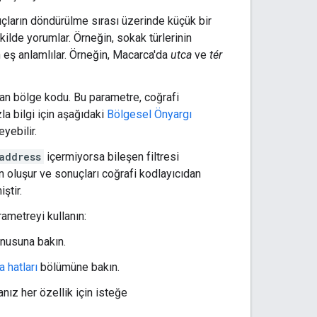
çların döndürülme sırası üzerinde küçük bir
şekilde yorumlar. Örneğin, sokak türlerinin
n eş anlamlılar. Örneğin, Macarca'da
utca
ve
tér
 olan bölge kodu. Bu parametre, coğrafi
la bilgi için aşağıdaki
Bölgesel Önyargı
yebilir.
address
içermiyorsa bileşen filtresi
n oluşur ve sonuçları coğrafi kodlayıcıdan
ştir.
rametreyi kullanın:
nusuna bakın.
a hatları
bölümüne bakın.
anız her özellik için isteğe