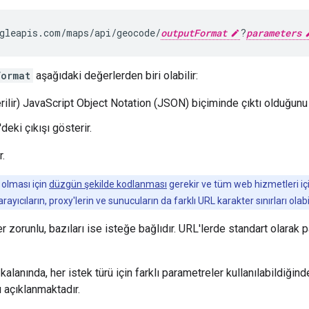
gleapis.com/maps/api/geocode/
outputFormat
?
parameters
Format
aşağıdaki değerlerden biri olabilir:
rilir) JavaScript Object Notation (JSON) biçiminde çıktı olduğunu
deki çıkışı gösterir.
.
i olması için
düzgün şekilde kodlanması
gerekir ve tüm web hizmetleri için
 tarayıcıların, proxy'lerin ve sunucuların da farklı URL karakter sınırları ol
 zorunlu, bazıları ise isteğe bağlıdır. URL'lerde standart olarak pa
kalanında, her istek türü için farklı parametreler kullanılabildiği
ı açıklanmaktadır.