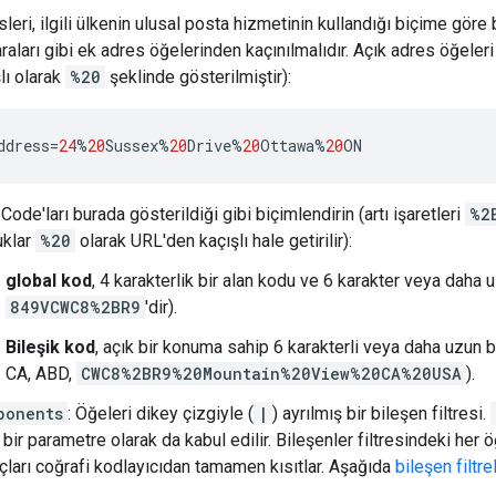
leri, ilgili ülkenin ulusal posta hizmetinin kullandığı biçime göre b
aları gibi ek adres öğelerinden kaçınılmalıdır. Açık adres öğeleri
lı olarak
%20
şeklinde gösterilmiştir):
ddress
=
24
%
20
Sussex
%
20
Drive
%
20
Ottawa
%
20
ON
Code'ları burada gösterildiği gibi biçimlendirin (artı işaretleri
%2
uklar
%20
olarak URL'den kaçışlı hale getirilir):
global kod
, 4 karakterlik bir alan kodu ve 6 karakter veya dah
849VCWC8%2BR9
'dir).
Bileşik kod
, açık bir konuma sahip 6 karakterli veya daha uzun
CA, ABD,
CWC8%2BR9%20Mountain%20View%20CA%20USA
).
ponents
: Öğeleri dikey çizgiyle (
|
) ayrılmış bir bileşen filtresi.
 bir parametre olarak da kabul edilir. Bileşenler filtresindeki her 
ları coğrafi kodlayıcıdan tamamen kısıtlar. Aşağıda
bileşen filtr