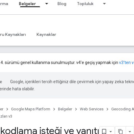
ırma
Belgeler
Blog
Topluluk
ru Kaynakları
Kaynaklar
 4. sürümü genel kullanıma sunulmuştur. v4'e geçiş yapmak için
v3'ten v
Google, içerikleri tercih ettiğiniz dile çevirmek için yapay zeka teknol
rinde hata olabilir.
er
Google Maps Platform
Belgeler
Web Services
Geocoding A
uzları v3
kodlama isteği ve yanıtı