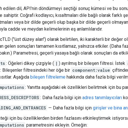
h edilen dil, API'nin döndürmeyi seçtiği sonuç kümesi ve bu sonu
e sahiptir. Coğrafi kodlayıcı, kısaltmaları dile bağlı olarak farklı 
tmaları veya bir dilde geçerli olup başka bir dilde geçerli olmaya
ıyla cadde ve meydan kelimelerinin eş anlamlılarıdır.
ccTLD ("üst düzey alan") olarak belirtilen, iki karakterli bir değer
n gelen sonuçları tamamen kısıtlamaz, yalnızca etkiler. (Daha faz
kın.) Parametresi, geçerli yasaya bağlı olarak sonuçları da etkile
ts
: Öğeleri dikey çizgiyle (
|
) ayrılmış bir bileşen filtresi. İstek
r
. Bileşenler filtresindeki her öğe bir
component:value
çiftinde
sıtlar. Aşağıda
bileşen filtreleme
hakkında daha fazla bilgi verilmi
mputations
: Yanıtta aşağıdaki ek özellikleri belirtmek için bu pa
RESS_DESCRIPTORS
: Daha fazla bilgi için
adres tanımlayıcıları
ko
LDING_AND_ENTRANCES
— Daha fazla bilgi için
girişler ve bina an
teği için bu özelliklerden birden fazlasını etkinleştirmek istiyors
mputations
parametresini ekleyin. Örneğin: