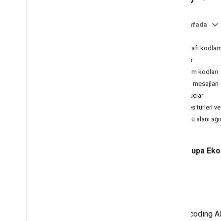
Coğrafi kodlama isteği ve yanıtı yerleştir
Bina ana hatları ve girişleri
Bu sayfada
Gezinme noktaları
İstek
Arazi Alanları
Coğrafi kodlam
Yanıtlar
Durum kodları
Hata mesajları
Sonuçlar
Adres türleri ve
Görüntü alanı ağı
Avrupa Ekon
İstek
Bir Geocoding AP