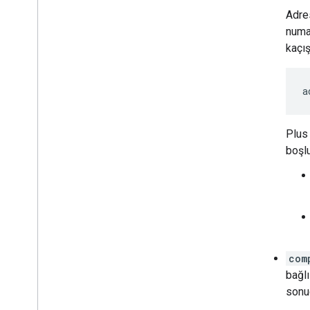
Adres
numar
kaçış
a
Plus 
boşl
com
bağlı
sonuç