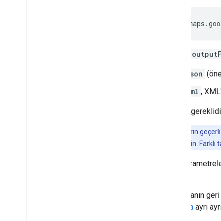
https://maps.goo
Burada
output
json
(öne
xml
, XML'
HTTPS gereklidir
Not
: URL'lerin geçerl
sınıra dikkat edin. Farklı
Bazı parametreler
ayrılır.
Bu sayfanın geri 
kodlama
ayrı ayr