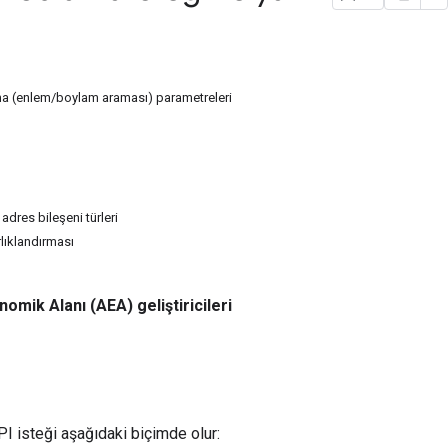
a (enlem/boylam araması) parametreleri
 adres bileşeni türleri
rlıklandırması
omik Alanı (AEA) geliştiricileri
I isteği aşağıdaki biçimde olur: