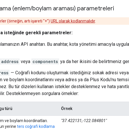
lama (enlem
/
boylam araması) parametreleri
er (örneğin, artı işareti "+")
URL olarak kodlanmalıdır
.
a isteğinde gerekli parametreler:
ulamanızın API anahtarı. Bu anahtar, kota yönetimi amacıyla uygul
address
veya
components
ya da her ikisini de belirtmeniz ger
ress
— Coğrafi kodunu oluşturmak istediğiniz sokak adresi vey
m ve boylam koordinatlarını veya adres ya da Plus Kodu'nu temsil
z. Bu tür dizeleri kullanan istekler desteklenmez ve hata yanıtla
lir. Desteklenmeyen sorgulara örnekler:
gu türü
Örnek
m ve boylam koordinatları.
"37.422131,-122.084801"
un yerine
ters coğrafi kodlama