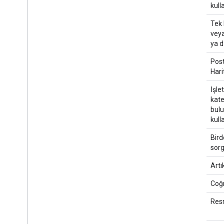
kull
Tek 
veya
ya d
Post
Hari
İşle
kate
bulu
kull
Bird
sorg
Artı
Coğ
Resm