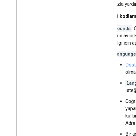
Daha fazla yardı
Coğrafi kodlama
bounds
: 
sınırlayıcı
bilgi için 
language
Deste
olmay
lan
isteğ
Coğra
yapar
kulla
Adres
Bir a