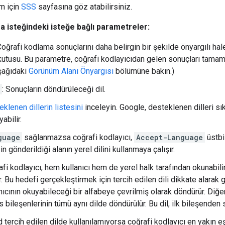
m için
SSS
sayfasına göz atabilirsiniz.
 isteğindeki isteğe bağlı parametreler:
Coğrafi kodlama sonuçlarını daha belirgin bir şekilde önyargılı hal
 kutusu. Bu parametre, coğrafi kodlayıcıdan gelen sonuçları tamame
aşağıdaki
Görünüm Alanı Önyargısı
bölümüne bakın.)
: Sonuçların döndürüleceği dil.
klenen dillerin listesini
inceleyin. Google, desteklenen dilleri sık
abilir.
guage
sağlanmazsa coğrafi kodlayıcı,
Accept-Language
üstbil
in gönderildiği alanın yerel dilini kullanmaya çalışır.
fi kodlayıcı, hem kullanıcı hem de yerel halk tarafından okunabili
. Bu hedefi gerçekleştirmek için tercih edilen dili dikkate alarak
nıcının okuyabileceği bir alfabeye çevrilmiş olarak döndürür. Diğe
 bileşenlerinin tümü aynı dilde döndürülür. Bu dil, ilk bileşenden s
d tercih edilen dilde kullanılamıyorsa coğrafi kodlayıcı en yakın e