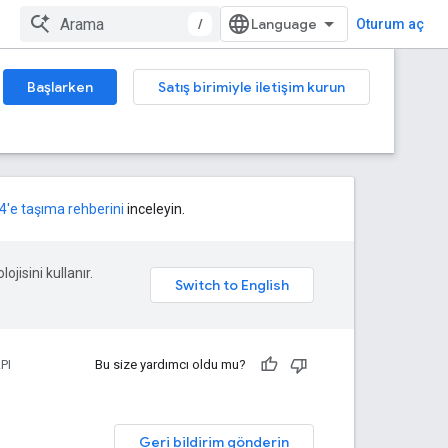
/
Oturum aç
Başlarken
Satış birimiyle iletişim kurun
4'e taşıma rehberini
inceleyin.
ojisini kullanır.
PI
Bu size yardımcı oldu mu?
Geri bildirim gönderin