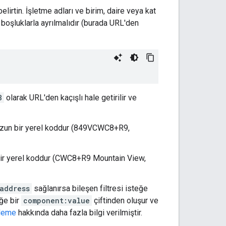
elirtin. İşletme adları ve birim, daire veya kat
 boşluklarla ayrılmalıdır (burada URL'den
B
olarak URL'den kaçışlı hale getirilir ve
a uzun bir yerel koddur (849VCWC8+R9,
 bir yerel koddur (CWC8+R9 Mountain View,
address
sağlanırsa bileşen filtresi isteğe
öğe bir
component:value
çiftinden oluşur ve
eleme
hakkında daha fazla bilgi verilmiştir.