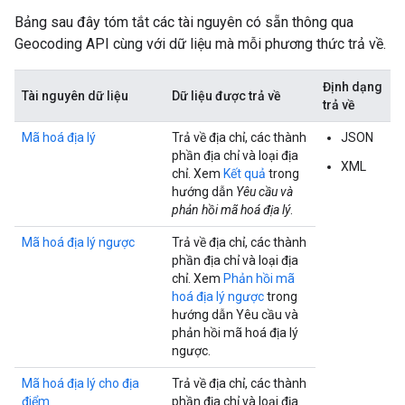
Bảng sau đây tóm tắt các tài nguyên có sẵn thông qua
Geocoding API cùng với dữ liệu mà mỗi phương thức trả về.
Định dạng
Tài nguyên dữ liệu
Dữ liệu được trả về
trả về
Mã hoá địa lý
Trả về địa chỉ, các thành
JSON
phần địa chỉ và loại địa
XML
chỉ. Xem
Kết quả
trong
hướng dẫn
Yêu cầu và
phản hồi mã hoá địa lý
.
Mã hoá địa lý ngược
Trả về địa chỉ, các thành
phần địa chỉ và loại địa
chỉ. Xem
Phản hồi mã
hoá địa lý ngược
trong
hướng dẫn Yêu cầu và
phản hồi mã hoá địa lý
ngược.
Mã hoá địa lý cho địa
Trả về địa chỉ, các thành
điểm
phần địa chỉ và loại địa