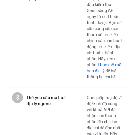
đầu kiểm thử
Geocoding API
ngay từ curl hoặc
trình duyệt. Bạn sẽ
cần cung cấp các
tham số tìm kiếm
chính xác cho hoạt
động tìm kiếm địa
chỉ hoặc thành
phần. Hãy xem
phần
Tham số mã
hoá địa lý
để biết
thông tin chi tiết.
3
Thử yêu cầu mã hoá
Cung cấp toạ độ vĩ
địa lý ngược
độ/kinh độ cùng
với khoá API để
nhận các thành
phần địa chỉ cho
địa chỉ dễ đọc nhất
của vị trí đó. Hãy