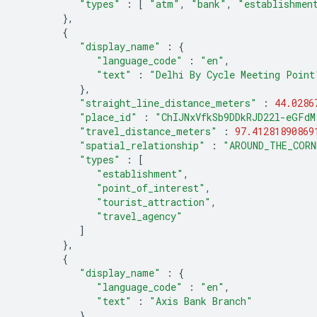
"types"
:
[
"atm"
,
"bank"
,
"establishmen
},
{
"display_name"
:
{
"language_code"
:
"en"
,
"text"
:
"Delhi By Cycle Meeting Point
},
"straight_line_distance_meters"
:
44.0286
"place_id"
:
"ChIJNxVfkSb9DDkRJD22l-eGFdM
"travel_distance_meters"
:
97.41281890869
"spatial_relationship"
:
"AROUND_THE_CORN
"types"
:
[
"establishment"
,
"point_of_interest"
,
"tourist_attraction"
,
"travel_agency"
]
},
{
"display_name"
:
{
"language_code"
:
"en"
,
"text"
:
"Axis Bank Branch"
},