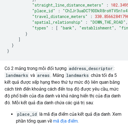
"straight_line_distance_meters"
:
102.349
"place_id"
:
"ChIJr3uaDCT9DDkR8roHTVSn1x4
"travel_distance_meters"
:
330.8566284179
"spatial_relationship"
:
"DOWN_THE_ROAD"
,
"types"
:
[
"bank"
,
"establishment"
,
"fi
}
]
}
}
Có 2 mảng trong mỗi đối tượng
address_descriptor
:
landmarks
và
areas
. Mảng
landmarks
chứa tối đa 5
kết quả được xếp hạng theo thứ tự mức độ liên quan bằng
cách tính đến khoảng cách đến toạ độ được yêu cầu, mức
độ phổ biến của địa danh và khả năng hiển thị của địa danh
đó. Mỗi kết quả địa danh chứa các giá trị sau:
place_id
là mã địa điểm của kết quả địa danh. Xem
phần tổng quan về
mã địa điểm
.