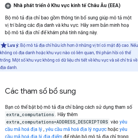
Nhà phát triển ở Khu vực kinh tế Châu Âu (EEA)
Bộ mô tả địa chỉ bao gồm thông tin bổ sung giúp mô tả một
vị trí bằng các địa danh và khu vực. Hãy xem bản minh hoạ
bộ mô tả địa chỉ
để khám phá tính năng này.
Lưu ý:
Bộ mô tả địa chỉ hữu ích hơn ở những vị trí có mật độ cao. Nếu
không có địa danh hoặc khu vực nào có liên quan, thì phản hồi có thể
trống. Một số khu vực không có dữ liệu chi tiết về khu vực và sẽ chỉ trả về
địa danh.
Các tham số bổ sung
Bạn có thể bật bộ mô tả địa chỉ bằng cách sử dụng tham số
extra_computations
. Hãy thêm
extra_computations=ADDRESS_DESCRIPTORS
vào
yêu
cầu mã hoá địa lý
,
yêu cầu mã hoá địa lý ngược
hoặc
yêu
cầu mã hoá địa lý địa điểm
để nhận bộ mô tả địa chỉ trong