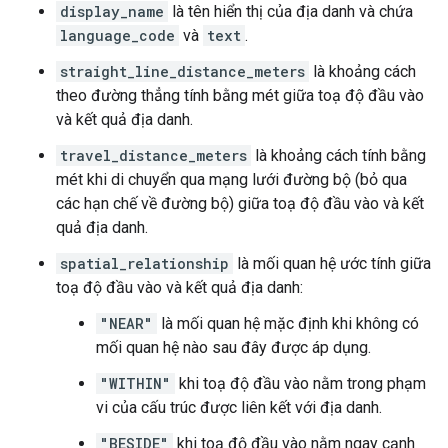
display_name
là tên hiển thị của địa danh và chứa
language_code
và
text
.
straight_line_distance_meters
là khoảng cách
theo đường thẳng tính bằng mét giữa toạ độ đầu vào
và kết quả địa danh.
travel_distance_meters
là khoảng cách tính bằng
mét khi di chuyển qua mạng lưới đường bộ (bỏ qua
các hạn chế về đường bộ) giữa toạ độ đầu vào và kết
quả địa danh.
spatial_relationship
là mối quan hệ ước tính giữa
toạ độ đầu vào và kết quả địa danh:
"NEAR"
là mối quan hệ mặc định khi không có
mối quan hệ nào sau đây được áp dụng.
"WITHIN"
khi toạ độ đầu vào nằm trong phạm
vi của cấu trúc được liên kết với địa danh.
"BESIDE"
khi toạ độ đầu vào nằm ngay cạnh