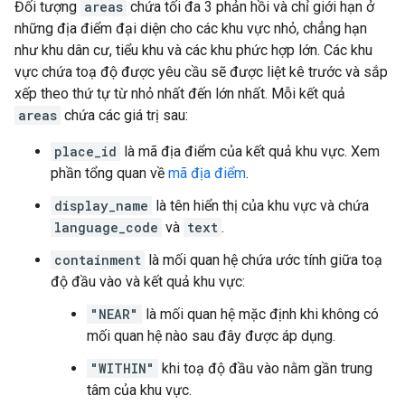
Đối tượng
areas
chứa tối đa 3 phản hồi và chỉ giới hạn ở
những địa điểm đại diện cho các khu vực nhỏ, chẳng hạn
như khu dân cư, tiểu khu và các khu phức hợp lớn. Các khu
vực chứa toạ độ được yêu cầu sẽ được liệt kê trước và sắp
xếp theo thứ tự từ nhỏ nhất đến lớn nhất. Mỗi kết quả
areas
chứa các giá trị sau:
place_id
là mã địa điểm của kết quả khu vực. Xem
phần tổng quan về
mã địa điểm
.
display_name
là tên hiển thị của khu vực và chứa
language_code
và
text
.
containment
là mối quan hệ chứa ước tính giữa toạ
độ đầu vào và kết quả khu vực:
"NEAR"
là mối quan hệ mặc định khi không có
mối quan hệ nào sau đây được áp dụng.
"WITHIN"
khi toạ độ đầu vào nằm gần trung
tâm của khu vực.