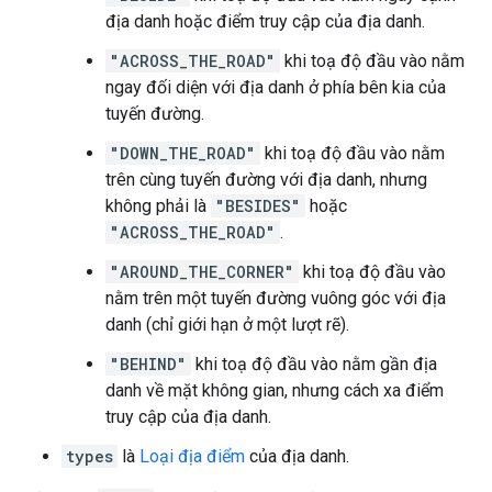
địa danh hoặc điểm truy cập của địa danh.
"ACROSS_THE_ROAD"
khi toạ độ đầu vào nằm
ngay đối diện với địa danh ở phía bên kia của
tuyến đường.
"DOWN_THE_ROAD"
khi toạ độ đầu vào nằm
trên cùng tuyến đường với địa danh, nhưng
không phải là
"BESIDES"
hoặc
"ACROSS_THE_ROAD"
.
"AROUND_THE_CORNER"
khi toạ độ đầu vào
nằm trên một tuyến đường vuông góc với địa
danh (chỉ giới hạn ở một lượt rẽ).
"BEHIND"
khi toạ độ đầu vào nằm gần địa
danh về mặt không gian, nhưng cách xa điểm
truy cập của địa danh.
types
là
Loại địa điểm
của địa danh.