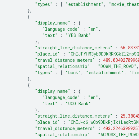
"types"
:
[
"establishment"
,
"movie_thea
},
{
"display_name"
:
{
"language_code"
:
"en"
,
"text"
:
"YES Bank"
},
"straight_line_distance_meters"
:
66.8373
"place_id"
:
"ChIJFYHM3yb9DDkRRKGkZl2mpS
"travel_distance_meters"
:
489.0340270996
"spatial_relationship"
:
"DOWN_THE_ROAD"
,
"types"
:
[
"bank"
,
"establishment"
,
"fi
},
{
"display_name"
:
{
"language_code"
:
"en"
,
"text"
:
"UCO Bank"
},
"straight_line_distance_meters"
:
25.3884
"place_id"
:
"ChIJ-c6_wCb9DDkRjIk1LeqRtGM
"travel_distance_meters"
:
403.2246398925
"spatial_relationship"
:
"ACROSS_THE_ROAD