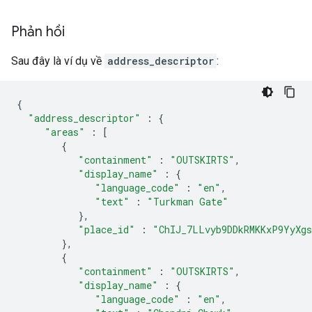
Phản hồi
Sau đây là ví dụ về
address_descriptor
:
{
"address_descriptor"
:
{
"areas"
:
[
{
"containment"
:
"OUTSKIRTS"
,
"display_name"
:
{
"language_code"
:
"en"
,
"text"
:
"Turkman Gate"
},
"place_id"
:
"ChIJ_7LLvyb9DDkRMKKxP9YyXg
},
{
"containment"
:
"OUTSKIRTS"
,
"display_name"
:
{
"language_code"
:
"en"
,