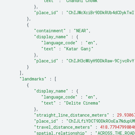
"text"
:
"Chandni Chowk"
},
"place_id"
:
"ChIJWcXciBr9DDkRUb4dCDykTwI
},
{
"containment"
:
"NEAR"
,
"display_name"
:
{
"language_code"
:
"en"
,
"text"
:
"Katar Ganj"
},
"place_id"
:
"ChIJH3cWUyH9DDkRaw-9CjvcRvY
}
],
"landmarks"
:
[
{
"display_name"
:
{
"language_code"
:
"en"
,
"text"
:
"Delite Cinema"
},
"straight_line_distance_meters"
:
29.9306
"place_id"
:
"ChIJLfiYDCT9DDkROoEa7NdupU
"travel_distance_meters"
:
418.7794799804
"spatial_relationship"
:
"ACROSS_THE_ROAD