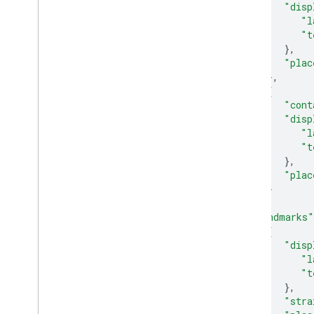
"disp
"l
"t
},
"plac
},
{
"cont
"disp
"l
"t
},
"plac
}
],
"landmarks"
{
"disp
"l
"t
},
"stra