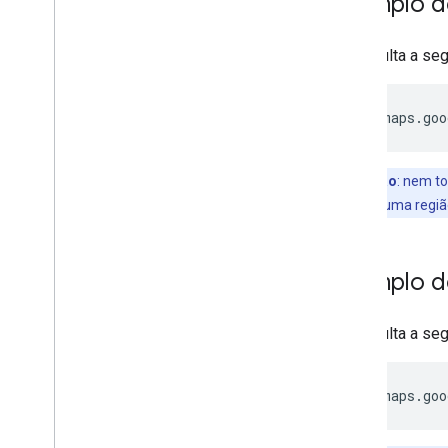
Exemplo d
A consulta a seg
https://maps.goo
Observação
: nem t
(por exemplo, uma regiã
Exemplo d
A consulta a seg
https://maps.goo