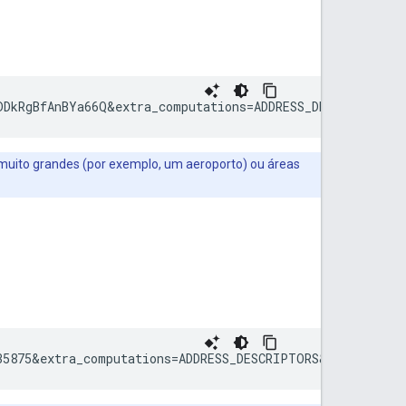
DDkRgBfAnBYa66Q&extra_computations=ADDRESS_DESCRIPTORS&
 muito grandes (por exemplo, um aeroporto) ou áreas
35875&extra_computations=ADDRESS_DESCRIPTORS&key=
YOUR_A