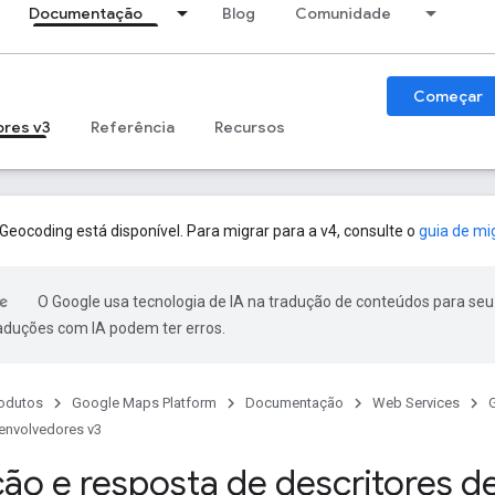
Documentação
Blog
Comunidade
Começar
ores v3
Referência
Recursos
Geocoding está disponível. Para migrar para a v4, consulte o
guia de mi
O Google usa tecnologia de IA na tradução de conteúdos para seu
raduções com IA podem ter erros.
odutos
Google Maps Platform
Documentação
Web Services
envolvedores v3
ção e resposta de descritores d