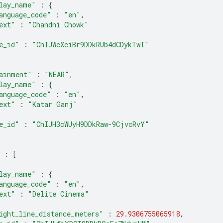
lay_name"
:
{
anguage_code"
:
"en"
,
ext"
:
"Chandni Chowk"
e_id"
:
"ChIJWcXciBr9DDkRUb4dCDykTwI"
ainment"
:
"NEAR"
,
lay_name"
:
{
anguage_code"
:
"en"
,
ext"
:
"Katar Ganj"
e_id"
:
"ChIJH3cWUyH9DDkRaw-9CjvcRvY"
:
[
lay_name"
:
{
anguage_code"
:
"en"
,
ext"
:
"Delite Cinema"
ight_line_distance_meters"
:
29.9306755065918
,