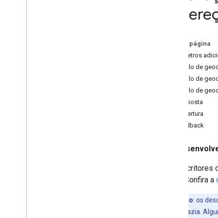
Descritores de endereço (cobertura)
endere
Solicitar solicitação e resposta de
geocodificação
Contornos e entradas de edifícios
Nesta página
Pontos de navegação
Parâmetros adici
Acesso geral
Exemplo de geoc
Exemplo de geoc
Exemplo de geoc
Resposta
Cobertura
Feedback
Desenvolve
Os descritores 
áreas. Confira a
Observação
:
os desc
poderá estar vazia. Alg