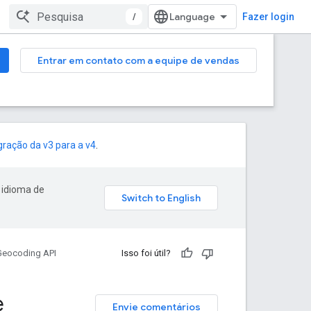
/
Fazer login
Entrar em contato com a equipe de vendas
gração da v3 para a v4
.
 idioma de
Geocoding API
Isso foi útil?
e
Envie comentários