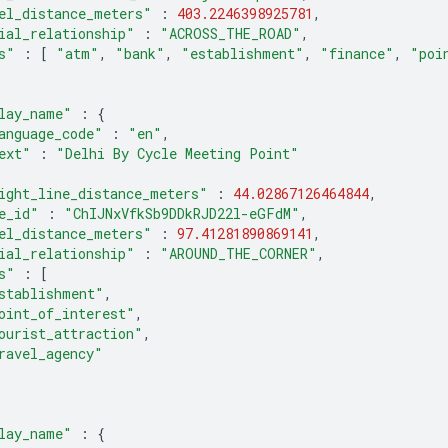
el_distance_meters"
:
403.2246398925781
,
ial_relationship"
:
"ACROSS_THE_ROAD"
,
s"
:
[
"atm"
,
"bank"
,
"establishment"
,
"finance"
,
"poi
lay_name"
:
{
anguage_code"
:
"en"
,
ext"
:
"Delhi By Cycle Meeting Point"
ight_line_distance_meters"
:
44.02867126464844
,
e_id"
:
"ChIJNxVfkSb9DDkRJD22l-eGFdM"
,
el_distance_meters"
:
97.41281890869141
,
ial_relationship"
:
"AROUND_THE_CORNER"
,
s"
:
[
stablishment"
,
oint_of_interest"
,
ourist_attraction"
,
ravel_agency"
lay_name"
:
{