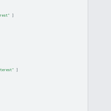
rest"
]
nterest"
]