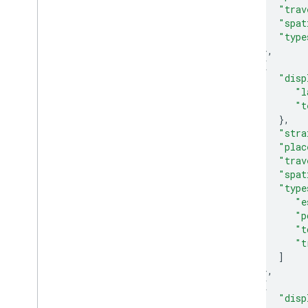
"trav
"spat
"type
},
{
"disp
"l
"t
},
"stra
"plac
"trav
"spat
"type
"e
"p
"t
"t
]
},
{
"disp