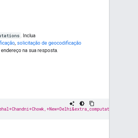
utations
. Inclua
ficação
,
solicitação de geocodificação
 endereço na sua resposta.
ehal+Chandni+Chowk,+New+Delhi&extra_computations=ADDRES