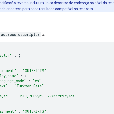
odificação reversa inclui um único descritor de endereço no nível da re
r de endereço para cada resultado compatível na resposta
address_descriptor
é:
iptor"
:
{
ainment"
:
"OUTSKIRTS"
,
lay_name"
:
{
anguage_code"
:
"en"
,
ext"
:
"Turkman Gate"
e_id"
:
"ChIJ_7LLvyb9DDkRMKKxP9YyXgs"
ainment"
:
"OUTSKIRTS"
,