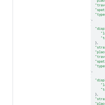
"plac
"trav
"spat
"type
},
{
"disp
"l
"t
},
"stra
"plac
"trav
"spat
"type
},
{
"disp
"l
"t
},
"stra
"plac