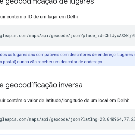
e geocodificação de lugares
uir contém o ID de um lugar em Délhi:
gleapis.com/maps/api/geocode/json?place_id=ChIJyxAX8Bj9
odos os lugares são compatíveis com descritores de endereço. Lugares
o postal) nunca vão receber um descritor de endereço.
e geocodificação inversa
uir contém o valor de latitude/longitude de um local em Delhi:
gleapis.com/maps/api/geocode/json?latlng=28.640964,77.2