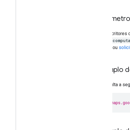
Parâmetro
Os descritores 
extra_comput
inversa
ou
solic
Exemplo d
A consulta a se
https
:
//maps.goo