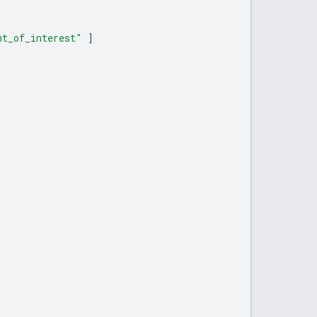
nt_of_interest"
]