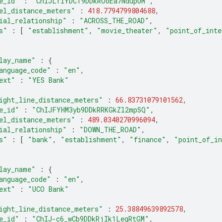
e_id"
:
"ChIJLfiYDCT9DDkROoEa7NdupUM"
,
el_distance_meters"
:
418.7794799804688
,
ial_relationship"
:
"ACROSS_THE_ROAD"
,
s"
:
[
"establishment"
,
"movie_theater"
,
"point_of_inte
lay_name"
:
{
anguage_code"
:
"en"
,
ext"
:
"YES Bank"
ight_line_distance_meters"
:
66.83731079101562
,
e_id"
:
"ChIJFYHM3yb9DDkRRKGkZl2mpSQ"
,
el_distance_meters"
:
489.0340270996094
,
ial_relationship"
:
"DOWN_THE_ROAD"
,
s"
:
[
"bank"
,
"establishment"
,
"finance"
,
"point_of_i
lay_name"
:
{
anguage_code"
:
"en"
,
ext"
:
"UCO Bank"
ight_line_distance_meters"
:
25.38849639892578
,
e_id"
:
"ChIJ-c6_wCb9DDkRjIk1LeqRtGM"
,