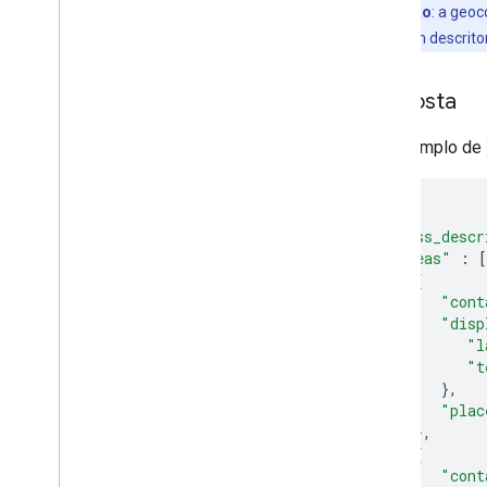
Observação
: a geoc
vão receber um descrito
Resposta
Um exemplo de
{
"address_descr
"areas"
:
[
{
"cont
"disp
"l
"t
},
"plac
},
{
"cont