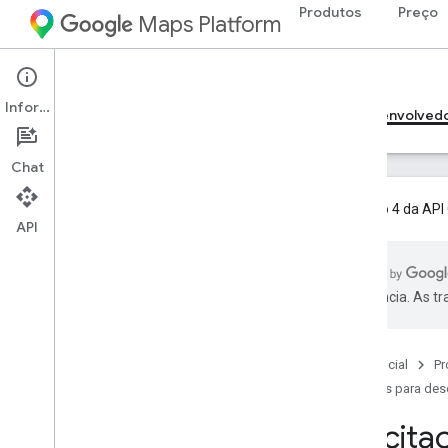
Produtos
Preço
Maps Platform
Web Services
Geocoding API
Informações
Guias para desenvolvedores v4
Guias para desenvolved
Chat
A versão 4 da API 
API
Guias para desenvolvedores v3
Visão geral da API Geocoding v3
preferência. As t
Configurar a API Geocoding v3
Começar a usar a API Geocoding v3
Solicitação e resposta de
Página inicial
Pr
geocodificação
Guias para des
Solicitação e resposta de
geocodificação inversa
Solicita
Descritores de endereço