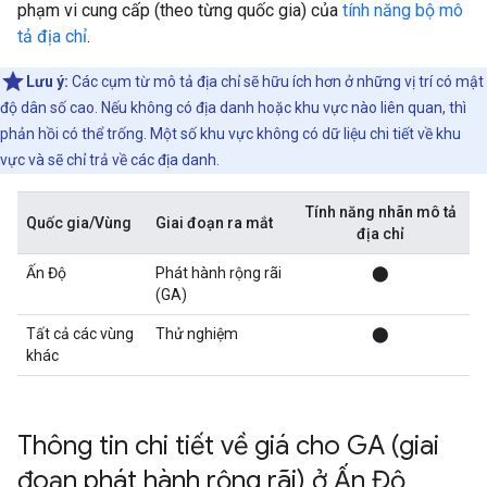
phạm vi cung cấp (theo từng quốc gia) của
tính năng bộ mô
tả địa chỉ
.
Lưu ý:
Các cụm từ mô tả địa chỉ sẽ hữu ích hơn ở những vị trí có mật
độ dân số cao. Nếu không có địa danh hoặc khu vực nào liên quan, thì
phản hồi có thể trống. Một số khu vực không có dữ liệu chi tiết về khu
vực và sẽ chỉ trả về các địa danh.
Tính năng nhãn mô tả
Quốc gia/Vùng
Giai đoạn ra mắt
địa chỉ
Ấn Độ
Phát hành rộng rãi
⬤
(GA)
Tất cả các vùng
Thử nghiệm
⬤
khác
Thông tin chi tiết về giá cho GA (giai
đoạn phát hành rộng rãi) ở Ấn Độ