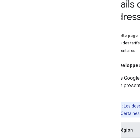
Détails 
Requête et réponse de géocodage de
lieu
d'adres
Contours et entrées des bâtiments
Points de navigation
Domaine
Sur cette page
Détails des tarif
Commentaires
Développeu
L'équipe Google 
suivante présent
pays.
Remarque :
Les desc
peut être vide. Certaine
Pays/Région