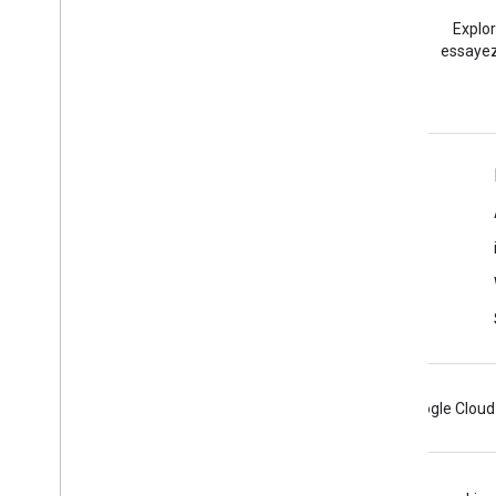
Stack Overflow
Posez une question sous le
Explo
tag google-maps.
essayez
En savoir plus
Questions fréquentes
Sélecteur d'API
Bonnes pratiques de sécurité pour les API
Optimiser l'utilisation des services Web
Android
Chrome
Firebase
Google Cloud