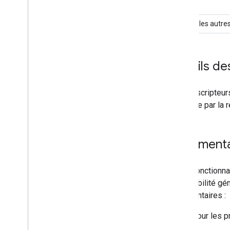
Inde
Toutes les autre
Détails des
Les descripteurs
couverte par la 
Commenta
Cette fonctionna
disponibilité gé
commentaires :
Pour les p