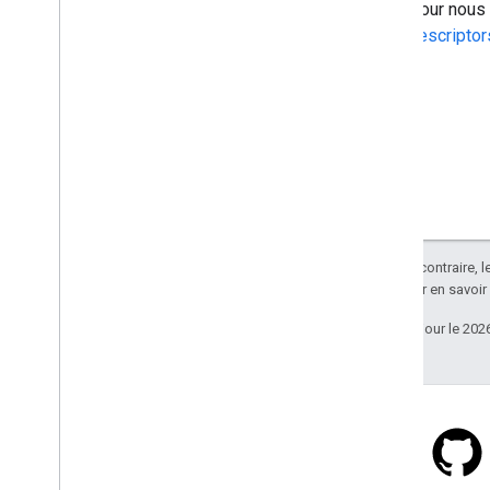
Pour nous 
descripto
Sauf indication contraire, 
Apache 2.0
. Pour en savoir
Dernière mise à jour le 202