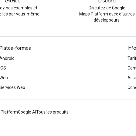
GitHub
Discord
rez nos exemples et
Discutez de Google
-les par vous-même.
Maps Platform avec d'autres
développeurs.
Plates-formes
Inf
Android
Tari
iOS
Cont
Web
Assi
Services Web
Cond
 Platform
Google AI
Tous les produits