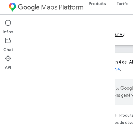
Produits
Tarifs
Maps Platform
Web Services
Geocoding API
Infos
Guides du développeur v4
Guides du développeur v3
Chat
La version 4 de l'
API
la version 4
.
Guides du développeur v3
Présentation de l'API Geocoding v3
Configurer l'API Geocoding v3
traductions généré
Premiers pas avec l'API Geocoding v3
Requête et réponse de geocoding
Requête et réponse de géocodage
Accueil
Produit
inversé
Guides du déve
Descripteurs d'adresses
Descripteurs d'adresses (couverture)