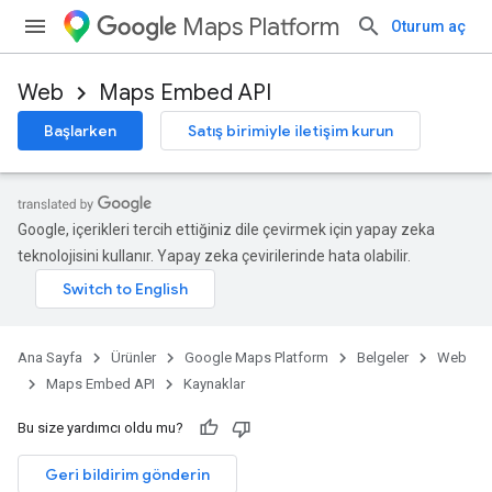
Maps Platform
Oturum aç
Web
Maps Embed API
Başlarken
Satış birimiyle iletişim kurun
Google, içerikleri tercih ettiğiniz dile çevirmek için yapay zeka
teknolojisini kullanır. Yapay zeka çevirilerinde hata olabilir.
Ana Sayfa
Ürünler
Google Maps Platform
Belgeler
Web
Maps Embed API
Kaynaklar
Bu size yardımcı oldu mu?
Geri bildirim gönderin