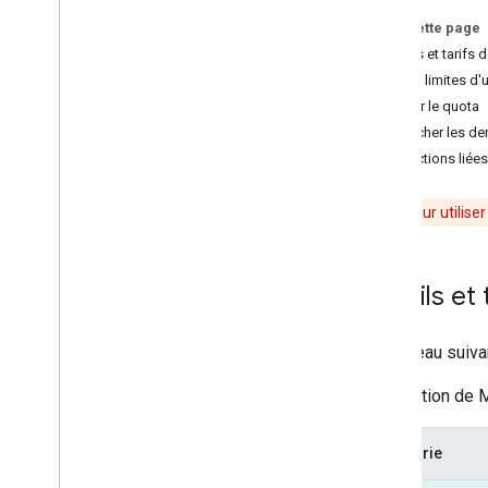
Utilisation et facturation
Sur cette page
Reporting et surveillance
Détails et tarif
Autres limites d'u
Règles et conditions d'utilisation
Ajuster le quota
Conditions d'utilisation
Afficher les 
Restrictions liées
Rappel
: Pour utilis
Détails et
Le tableau suiva
L'utilisation de
Catégorie