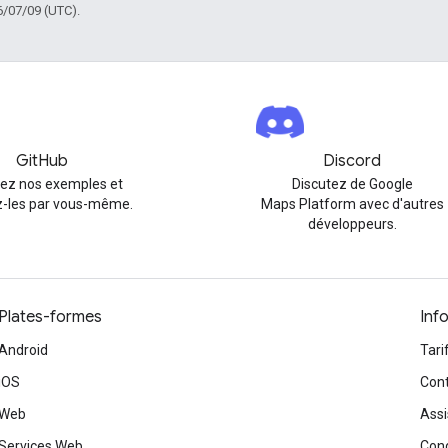
6/07/09 (UTC).
GitHub
Discord
rez nos exemples et
Discutez de Google
-les par vous-même.
Maps Platform avec d'autres
développeurs.
Plates-formes
Inf
Android
Tari
iOS
Cont
Web
Assi
Services Web
Cond