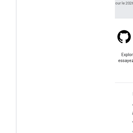
Dernière mise à jour le 202
Stack Overflow
Posez une question sous le
Explo
tag google-maps.
essayez
En savoir plus
Questions fréquentes
Sélecteur d'API
Bonnes pratiques de sécurité pour les API
Optimiser l'utilisation des services Web