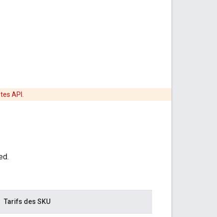
tes API.
ed.
Tarifs des SKU