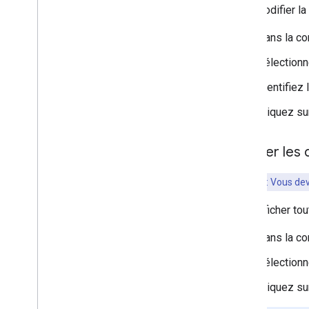
Pour modifier la
Dans la co
Sélectionn
Identifiez
Cliquez s
Afficher le
Important
: Vous de
Pour afficher to
Dans la co
Sélectionn
Cliquez s