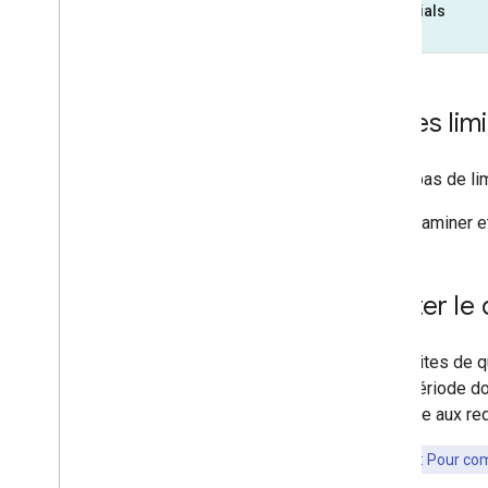
Essentials
Autres limi
Il n'y a pas de 
Pour examiner et
Ajuster le
Les limites de 
d'une période do
répondre aux re
Important
: Pour com