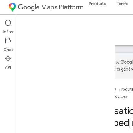
Produits
Tarifs
Maps Platform
Web
Maps Embed API
Infos
Guides
Ressources
Chat
API
traductions généré
Assistance
Options d'assistance
Accueil
Produit
Questions fréquentes sur Maps
Ressources
Actualités
Messages d'erreur
Utilisat
Prise en charge des navigateurs
Embed
Facturation et surveillance