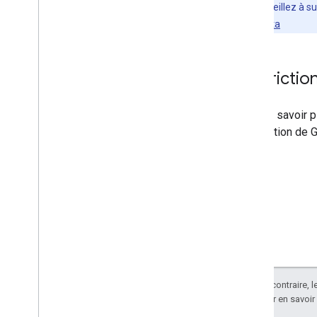
Conseil
: Veillez à s
alertes de quota
Restriction
Pour en savoir pl
d'utilisation de
Sauf indication contraire, 
Apache 2.0
. Pour en savoir