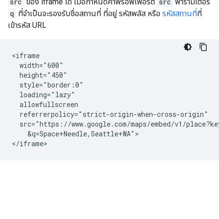
src
ของ iframe ได้ เมื่อกำหนดค่าพร็อพเพอร์ตี้
src
พารามิเตอร์
q
ที่จำเป็นจะรองรับชื่อสถานที่ ที่อยู่ รหัสพลัส หรือ
รหัสสถานที่
ที่
เข้ารหัส URL
<iframe

  width="600"

  height="450"

  style="border:0"

  loading="lazy"

  allowfullscreen

  referrerpolicy="strict-origin-when-cross-origin"

  src="https://www.google.com/maps/embed/v1/place?ke
    &q=Space+Needle,Seattle+WA">

</iframe>