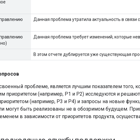
ное
справлению
Данная проблема утратила актуальность в связи с
справлению
Данная проблема требует изменений, которые не
но)
В этом отчете дублируется уже существующая про
опросов
исвоенный проблеме, является лучшим показателем того, 
м приоритетом (например, P1 и P2) исследуются и решают
приоритетом (например, P3 и P4) и запросы на новые фун
ли могут быть реализованы не в обозримом будущем. Пр
ременем в зависимости от приоритетов продукта, осущест