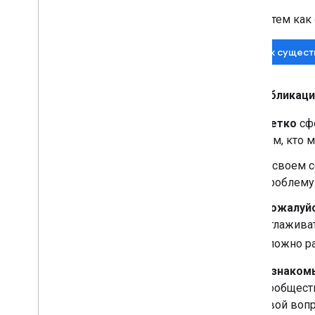
Перед тем как 
Поиск сущес
При публикаци
Четко
сфо
тем, кто
В своем 
проблему
Пожалуйс
отлаживат
сложно ра
Ознакомь
сообществ
свой вопр