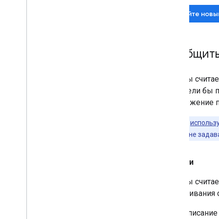
Задайте новы
Сообщить
Если вы счита
вы хотели бы п
предложение 
Клиентам,
использ
поддержки,
а не задав
Ошибки
Если вы считае
отслеживания 
Описание