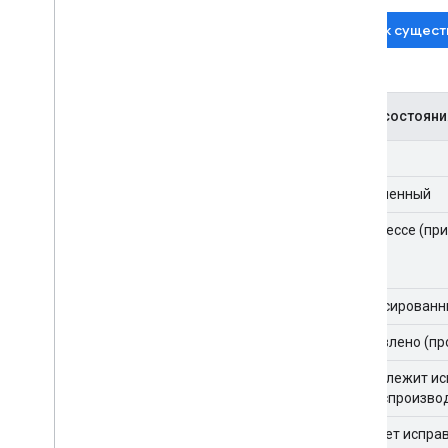
Поиск сущест
коды состояни
Новый
Назначенный
В процессе (пр
Зафиксированн
Исправлено (пр
Не подлежит и
(не воспроизво
Не будет испра