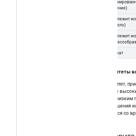
(Запланирован
поведение)
Не подлежит и
(Устарело)
Не подлежит и
(нецелесообраз
Дубликат
Приоритеты в
Приоритет, пр
с более высоки
более низким 
для решения и
меняться со в