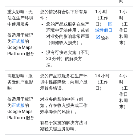
间
重大影响 - 无
您的情况符合以下所有条
1 小时
1 小
法在生产环境
件：
（工作
时
中使用服务
您的产品或服务在生产
日），
区
（工
环境中无法使用，或者
域性假日
作日
仅适用于标记
对业务的影响非常严重
和周
除外
为
正式版
的
（例如收入损失）。
末）
Google Maps
没有可快速实施（不到
Platform 服务
30 分钟）的解决方
法。
高度影响 - 服
您的产品或服务在生产环
24 小时
4 小
务受到严重影
境中性能降级，向用户显
（工作
时
响
示较多错误。
日）
（工
作日
仅适用于标记
对业务的影响中等（例
和周
为
正式版
的
如，存在收入损失或工作
末）
Google Maps
效率降低的风险）。
Platform 服务
有易于实施的解决方法可
减轻关键业务影响。