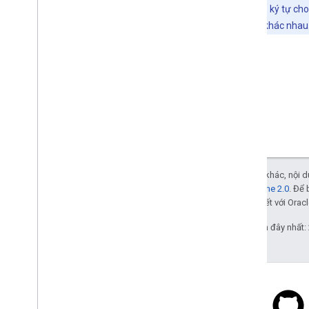
giới hạn ở 2048 ký tự cho
hạn ký tự URL khác nhau
Trừ phi có lưu ý khác, nội
Giấy phép Apache 2.0
. Để 
các đơn vị liên kết với Oracl
Cập nhật lần gần đây nhất: