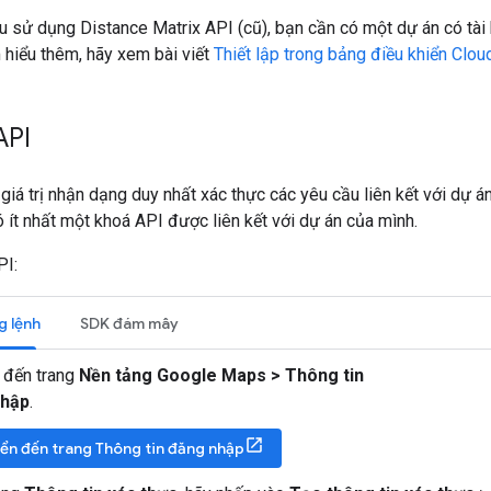
u sử dụng Distance Matrix API (cũ), bạn cần có một dự án có tài
 hiểu thêm, hãy xem bài viết
Thiết lập trong bảng điều khiển Clou
API
giá trị nhận dạng duy nhất xác thực các yêu cầu liên kết với dự 
ó ít nhất một khoá API được liên kết với dự án của mình.
PI:
g lệnh
SDK đám mây
 đến trang
Nền tảng Google Maps > Thông tin
nhập
.
ển đến trang Thông tin đăng nhập