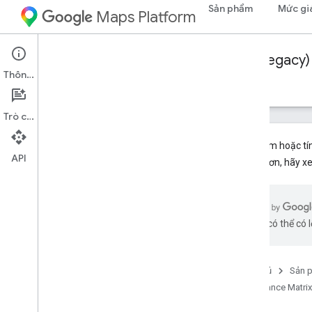
Sản phẩm
Mức gi
Maps Platform
Web Services
Distance Matrix API (Legacy)
Thông tin
Hướng dẫn
Tài nguyên
Trò chuyện
Sản phẩm hoặc tính
API
vụ mới hơn, hãy 
Distance Matrix API (Cũ)
Tổng quan
Bắt đầu
bằng AI có thể có l
Thiết lập
Thiết lập dự án Google Cloud
Trang chủ
Sản 
Sử dụng khoá API
Distance Matrix