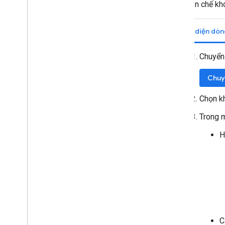
Cách hạn chế kh
Giao diện dòn
Chuyển
Chuy
Chọn kh
Trong
H
C