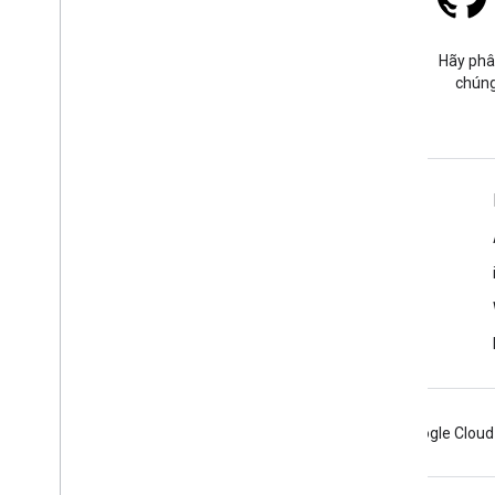
Stack Overflow
Đặt câu hỏi trong thẻ google-
Hãy phâ
maps.
chúng
Tìm hiểu thêm
Câu hỏi thường gặp
Trình khám phá các chức năng
Các phương pháp hay nhất về bảo mật API
Tối ưu hoá mức sử dụng dịch vụ web
Android
Chrome
Firebase
Google Cloud