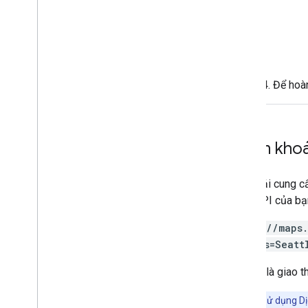
Để hoàn
Thêm khoá
Bạn phải cung cấ
khoá API của bạ
https://maps
origins=Seatt
HTTPS là giao t
Lưu ý:
Khi sử dụng Dị