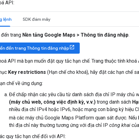
oá API:
g lệnh
SDK đám mây
 đến trang
Nền tảng Google Maps > Thông tin đăng nhập
.
ển đến trang Thông tin đăng nhập
oá API mà bạn muốn đặt quy tắc hạn chế. Trang thuộc tính khoá A
 mục
Key restrictions
(Hạn chế cho khoá), hãy đặt các hạn chế sa
ạn chế về ứng dụng:
Để chấp nhận các yêu cầu từ danh sách địa chỉ IP máy chủ
(máy chủ web, công việc định kỳ, v.v.)
trong danh sách
Hạ
nhiều địa chỉ IPv4 hoặc IPv6, hoặc mạng con bằng ký hiệu CI
mà các máy chủ Google Maps Platform quan sát được. Nếu
thì địa chỉ này thường tương ứng với địa chỉ IP
công khai
của
ác quy tắc hạn chế đối với API: