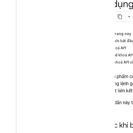
Sử dụng 
Hướng dẫn cho nhà phát triển
Yêu cầu và phản hồi ma trận khoảng
cách
Trên trang này
Trước khi bắt đầ
Tạo khoá API
Hạn chế khoá AP
Thêm khoá API v
Các sản phẩm củ
với những lệnh g
duy nhất liên kế
Hướng dẫn này t
Trước khi 