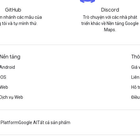
GitHub
Discord
n nhánh các mẫu của
Trò chuyện với các nhà phát
 tôi và tự mình thử.
triển khác về Nền tảng Google
Maps.
Nền tảng
Thô
Android
Giá 
iOS
Liên
Web
Hỗ t
Dịch vụ Web
Điều
 Platform
Google AI
Tất cả sản phẩm