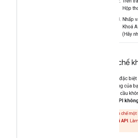
Trên t
Hộp th
Nhấp 
Khoá AP
(Hãy n
Hạn chế k
Google đặc biệt 
ứng dụng của bạ
các yêu cầu khô
khoá API không
Khi bạn hạn chế một 
hạn chế đối với API
. Là
mặt.