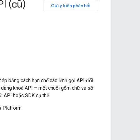
I (cũ)
Gửi ý kiến phản hồi
ép bằng cách hạn chế các lệnh gọi API đối
có dạng khoá API – một chuỗi gồm chữ và số
với API hoặc SDK cụ thể.
 Platform.