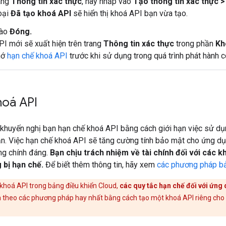
rang
Thông tin xác thực
, hãy nhấp vào
Tạo thông tin xác thực 
oại
Đã tạo khoá API
sẽ hiển thị khoá API bạn vừa tạo.
vào
Đóng.
I mới sẽ xuất hiện trên trang
Thông tin xác thực
trong phần
Kh
hớ
hạn chế khoá API
trước khi sử dụng trong quá trình phát hành c
hoá API
khuyến nghị bạn hạn chế khoá API bằng cách giới hạn việc sử dụ
n. Việc hạn chế khoá API sẽ tăng cường tính bảo mật cho ứng d
ng chính đáng.
Bạn chịu trách nhiệm về tài chính đối với các k
 bị hạn chế.
Để biết thêm thông tin, hãy xem
các phương pháp bả
khoá API trong bảng điều khiển Cloud,
các quy tắc hạn chế đối với ứng
m theo các phương pháp hay nhất bằng cách tạo một khoá API riêng cho