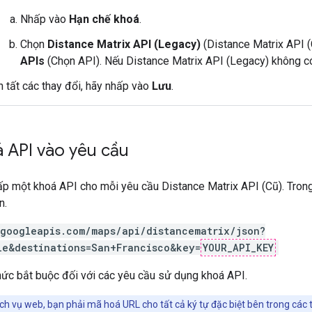
Nhấp vào
Hạn chế khoá
.
Chọn
Distance Matrix API (Legacy)
(Distance Matrix API (
APIs
(Chọn API). Nếu Distance Matrix API (Legacy) không c
 tất các thay đổi, hãy nhấp vào
Lưu
.
 API vào yêu cầu
p một khoá API cho mỗi yêu cầu Distance Matrix API (Cũ). Trong 
n.
.googleapis.com/maps/api/distancematrix/json?
le&destinations=San+Francisco&key=
YOUR_API_KEY
hức bắt buộc đối với các yêu cầu sử dụng khoá API.
ch vụ web, bạn phải mã hoá URL cho tất cả ký tự đặc biệt bên trong các