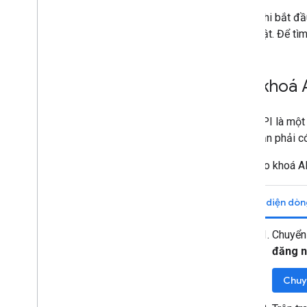
Trước khi bắt đầ
được bật. Để tìm
Tạo khoá 
Khoá API là một 
toán. Bạn phải c
Cách tạo khoá A
Giao diện dòn
Chuyển
đăng 
Chuy