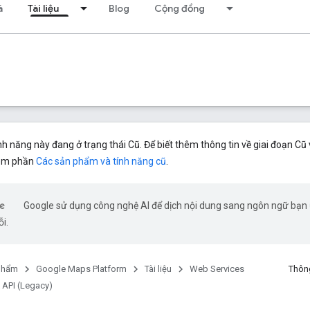
á
Tài liệu
Blog
Cộng đồng
 năng này đang ở trạng thái Cũ. Để biết thêm thông tin về giai đoạn Cũ 
xem phần
Các sản phẩm và tính năng cũ
.
Google sử dụng công nghệ AI để dịch nội dung sang ngôn ngữ bạn ư
ỗi.
phẩm
Google Maps Platform
Tài liệu
Web Services
Thông
 API (Legacy)