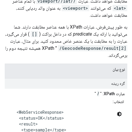
مطابقت خواهد داشت. عبارت
//viewport//lat
با تمام عناصر
<lat>
که می‌توانند
<viewport>
به عنوان والد ردیابی کنند،
مطابقت خواهد داشت.
به طور پیش‌فرض، عبارات XPath با همه عناصر مطابقت دارند. شما
می‌توانید با ارائه یک
predicate
که در داخل براکت (
[]
) قرار می‌گیرد،
عبارت را به مطابقت با یک عنصر خاص محدود کنید. برای مثال، عبارت
/GeocodeResponse/result[2]
XPath "
همیشه نتیجه دوم را
برمی‌گرداند.
نوع بیان
گره ریشه
/
عبارت XPath:
"
"
انتخاب:
    <WebServiceResponse>

     <status>OK</status>

     <result>

      <type>sample</type>
