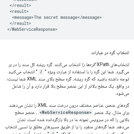
 </result>

 <result>

  <message>The secret message</message>

 </result>

انتخاب گره در عبارات
انتخاب‌های XPath
گره‌ها را
انتخاب می‌کنند. گره ریشه کل سند را در بر
می‌گیرد. شما این گره را با استفاده از عبارت ویژه "
/
" انتخاب می‌کنید.
توجه داشته باشید که گره ریشه، گره سطح بالای سند XML شما نیست؛
در واقع، یک سطح بالاتر از این عنصر سطح بالا قرار دارد و آن را شامل
می‌شود.
گره‌های عنصر، عناصر مختلف درون درخت سند XML را نشان می‌دهند.
برای مثال، یک عنصر
<WebServiceResponse>
، عنصر سطح
بالایی را که در سرویس نمونه ما در بالا بازگردانده شده است، نشان
می‌دهد. شما گره‌های منفرد را یا از طریق مسیرهای مطلق یا نسبی انتخاب
می‌کنید که با وجود یا عدم وجود کاراکتر "
/
" در ابتدای آنها مشخص