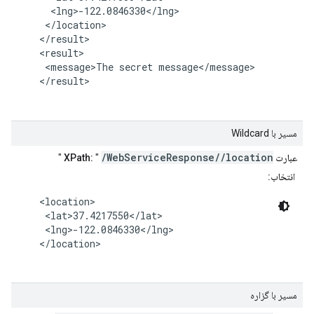
      <lng>-122.0846330</lng>

     </location>

    </result>

    <result>

     <message>The secret message</message>

    </result>

مسیر با Wildcard
/WebServiceResponse//location
عبارت XPath:
"
"
انتخاب:
    <location>

     <lat>37.4217550</lat>

     <lng>-122.0846330</lng>

    </location>

مسیر با گزاره