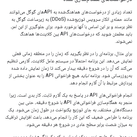
تعداد زیادی از درخواست‌های هماهنگ‌شده به APIهای گوگل می‌توانند
مانند حمله‌ی انکار سرویس توزیع‌شده (DDoS) به زیرساخت گوگل به
نظر برسند و بر این اساس با آنها برخورد شود. برای جلوگیری از این امر،
باید مطمئن شوید که درخواست‌های API بین کلاینت‌ها هماهنگ
نمی‌شوند.
برای مثال، برنامه‌ای را در نظر بگیرید که زمان را در منطقه زمانی فعلی
نمایش می‌دهد. این برنامه احتمالاً در سیستم عامل کلاینت، آلارمی تنظیم
می‌کند که آن را در شروع دقیقه بیدار می‌کند تا زمان نمایش داده شده
به‌روزرسانی شود. برنامه
نباید
هیچ فراخوانی API را به عنوان بخشی از
پردازش مرتبط با آن آلارم انجام دهد.
انجام فراخوانی‌های API در پاسخ به یک آلارم ثابت، کار بدی است، زیرا
منجر به همگام‌سازی فراخوانی‌های API با شروع دقیقه، حتی بین
دستگاه‌های مختلف، به جای توزیع یکنواخت در طول زمان می‌شود. یک
برنامه با طراحی ضعیف که این کار را انجام می‌دهد، باعث افزایش ترافیک
به میزان شصت برابر سطح عادی در شروع هر دقیقه می‌شود.
در عوض، یک طرح خوب ممکن این است که یک زنگ هشدار دوم روی