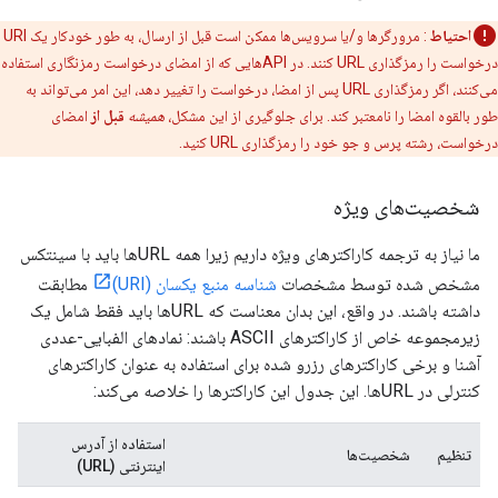
احتیاط
: مرورگرها و/یا سرویس‌ها ممکن است قبل از ارسال، به طور خودکار یک URI
درخواست را رمزگذاری URL کنند. در APIهایی که از امضای درخواست رمزنگاری استفاده
می‌کنند، اگر رمزگذاری URL پس از امضا، درخواست را تغییر دهد، این امر می‌تواند به
طور بالقوه امضا را نامعتبر کند. برای جلوگیری از این مشکل،
همیشه
قبل از
امضای
درخواست، رشته پرس و جو خود را رمزگذاری URL کنید.
شخصیت‌های ویژه
ما نیاز به ترجمه کاراکترهای ویژه داریم زیرا همه URLها باید با سینتکس
مشخص شده توسط مشخصات
شناسه منبع یکسان (URI)
مطابقت
داشته باشند. در واقع، این بدان معناست که URLها باید فقط شامل یک
زیرمجموعه خاص از کاراکترهای ASCII باشند: نمادهای الفبایی-عددی
آشنا و برخی کاراکترهای رزرو شده برای استفاده به عنوان کاراکترهای
کنترلی در URLها. این جدول این کاراکترها را خلاصه می‌کند:
استفاده از آدرس
تنظیم
شخصیت‌ها
اینترنتی (URL)