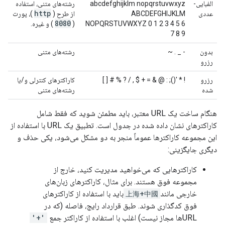
الفبایی-
abcdefghijklm nopqrstuvwxyz
رشته‌های متنی، استفاده
http
عددی
ABCDEFGHIJKLM
از طرح (
)، پورت
8080
NOPQRSTUVWXYZ 0 1 2 3 4 5 6
(
) و غیره.
7 8 9
بدون
- _ . ~
رشته‌های متنی
رزرو
رزرو
! * '(); : @ & = + $ , / ? % # [ ]
کاراکترهای کنترلی و/یا
شده
رشته‌های متنی
هنگام ساخت یک URL معتبر، باید مطمئن شوید که فقط شامل
کاراکترهای نشان داده شده در جدول است. تطبیق یک URL با استفاده از
این مجموعه کاراکترها عموماً منجر به دو مشکل می‌شود، یکی حذف و
دیگری جایگزینی:
کاراکترهایی که می‌خواهید مدیریت کنید، خارج از
مجموعه فوق هستند. برای مثال، کاراکترهای زبان‌های
خارجی مانند
上海+中國
باید با استفاده از کاراکترهای
فوق کدگذاری شوند. طبق قرارداد رایج، فاصله (که در
URLها مجاز نیست) اغلب با استفاده از کاراکتر جمع
'+'