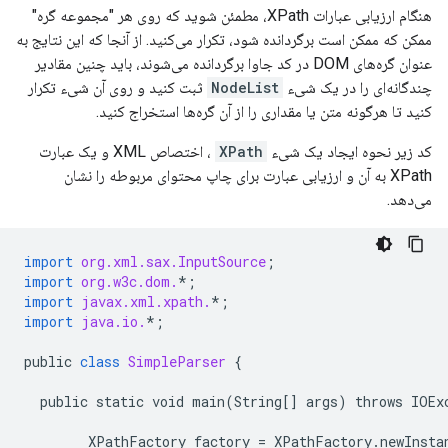
هنگام ارزیابی عبارات XPath، مطمئن شوید که روی هر "مجموعه گره"
ممکن که ممکن است برگردانده شود، تکرار می‌کنید. از آنجا که این نتایج به
عنوان گره‌های DOM در کد جاوا برگردانده می‌شوند، باید چنین مقادیر
چندگانه‌ای را در یک شیء
NodeList
ثبت کنید و روی آن شیء تکرار
کنید تا هرگونه متن یا مقداری را از آن گره‌ها استخراج کنید.
کد زیر نحوه ایجاد یک شیء
XPath
، اختصاص XML و یک عبارت
XPath به آن و ارزیابی عبارت برای چاپ محتوای مربوطه را نشان
می‌دهد.
import
org.xml.sax.InputSource
;
import
org.w3c.dom.
*
;
import
javax.xml.xpath.
*
;
import
java.io.
*
;
public
class
SimpleParser
{
public
static
void
main
(
String
[]
args
)
throws
IOEx
XPathFactory
factory
=
XPathFactory
.
newInsta