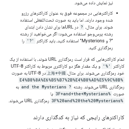
نیز نمایش داده می‌شود.
کاراکترهایی در مجموعه فوق به عنوان کاراکترهای رزرو
شده وجود دارند، اما باید به صورت تحت‌اللفظی استفاده
شوند. برای مثال،
?
در URLها برای نشان دادن ابتدای
رشته پرس‌وجو استفاده می‌شود؛ اگر می‌خواهید از رشته
"? و Mysterions" استفاده کنید، باید کاراکتر
'?'
را
رمزگذاری کنید.
تمام کاراکترهایی که قرار است رمزگذاری URL شوند، با استفاده از یک
کاراکتر
'%'
و یک مقدار هگز دو کاراکتری مربوط به کاراکتر UTF-8
خود رمزگذاری می‌شوند. برای مثال،
上海+中國
در UTF-8 به صورت
%E4%B8%8A%E6%B5%B7%2B%E4%B8%AD%E5%9C%8B
رمزگذاری URL می‌شوند. رشته
? and the Mysterians
به
صورت
%3F+and+the+Mysterians
یا
%3F%20and%20the%20Mysterians
رمزگذاری URL می‌شوند.
کاراکترهای رایجی که نیاز به کدگذاری دارند