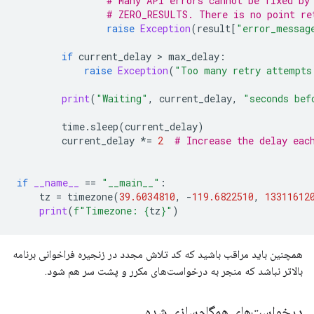
# Many API errors cannot be fixed by
# ZERO_RESULTS. There is no point re
raise
Exception
(
result
[
"error_messag
if
current_delay
>
max_delay
:
raise
Exception
(
"Too many retry attempts
print
(
"Waiting"
,
current_delay
,
"seconds bef
time
.
sleep
(
current_delay
)
current_delay
*=
2
# Increase the delay eac
if
__name__
==
"__main__"
:
tz
=
timezone
(
39.6034810
,
-
119.6822510
,
13311612
print
(
f
"Timezone: 
{
tz
}
"
)
همچنین باید مراقب باشید که کد تلاش مجدد در زنجیره فراخوانی برنامه
بالاتر نباشد که منجر به درخواست‌های مکرر و پشت سر هم شود.
درخواست‌های همگام‌سازی شده