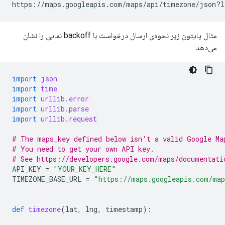
https://maps.googleapis.com/maps/api/timezone/json?l
مثال پایتون زیر نحوه‌ی ارسال درخواست با backoff نمایی را نشان
می‌دهد:
import
json
import
time
import
urllib.error
import
urllib.parse
import
urllib.request
# The maps_key defined below isn't a valid Google Ma
# You need to get your own API key.
# See https://developers.google.com/maps/documentati
API_KEY
=
"YOUR_KEY_HERE"
TIMEZONE_BASE_URL
=
"https://maps.googleapis.com/map
def
timezone
(
lat
,
lng
,
timestamp
):