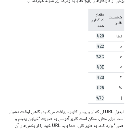
برخی از کاراکترهای رایج که باید رمزگذاری شوند عبارتند از:
مقدار
شخصیت
کدگذاری
ناامن
شده
%20
فضا
%22
«
%3C
<
%3E
>
%23
#
%25
%
%7C
|
تبدیل URL ای که از ورودی کاربر دریافت می‌کنید، گاهی اوقات دشوار
است. برای مثال، ممکن است کاربر آدرسی به صورت "خیابان پنجم و
اصلی" وارد کند. به طور کلی، شما باید URL خود را از بخش‌های آن