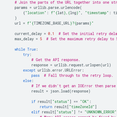
# Join the parts of the URL together into one st
params
=
urllib
.
parse
.
urlencode
(
{
"location"
:
f
"
{
lat
}
,
{
lng
}
"
,
"timestamp"
:
t
)
url
=
f
"
{
TIMEZONE_BASE_URL
}
?
{
params
}
"
current_delay
=
0.1
# Set the initial retry del
max_delay
=
5
# Set the maximum retry delay to 
while
True
:
try
:
# Get the API response.
response
=
urllib
.
request
.
urlopen
(
url
)
except
urllib
.
error
.
URLError
:
pass
# Fall through to the retry loop.
else
:
# If we didn't get an IOError then parse
result
=
json
.
load
(
response
)
if
result
[
"status"
]
==
"OK"
:
return
result
[
"timeZoneId"
]
elif
result
[
"status"
]
!=
"UNKNOWN_ERROR"