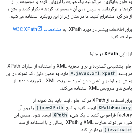
به طور جایگزین، می‌توانید یک عبارت را ارزیابی کرده و مجموعه‌ای از
گره‌ها را برگردانید و سپس روی آن «مجموعه گره‌ها» تکرار کنید و متن را
از هر گره استخراج کنید. ما در مثال زیر از این رویکرد استفاده می‌کنیم.
برای اطلاعات بیشتر در مورد XPath، به
مشخصات W3C XPath
مراجعه کنید.
ارزیابی
XPath
در جاوا
جاوا پشتیبانی گسترده‌ای برای تجزیه XML و استفاده از عبارات XPath
در بسته
javax.xml.xpath.*
دارد. به همین دلیل، کد نمونه در این
بخش از جاوا برای نشان دادن نحوه مدیریت XML و تجزیه داده‌ها از
پاسخ‌های سرویس XML استفاده می‌کند.
برای استفاده از XPath در کد جاوا، ابتدا باید یک نمونه از
XPathFactory
ایجاد کنید و تابع
newXPath()
را روی آن
factory فراخوانی کنید تا یک شیء
XPath
ایجاد شود. سپس این
شیء می‌تواند عبارات XML و XPath ارسالی را با استفاده از متد
evaluate()
پردازش کند.