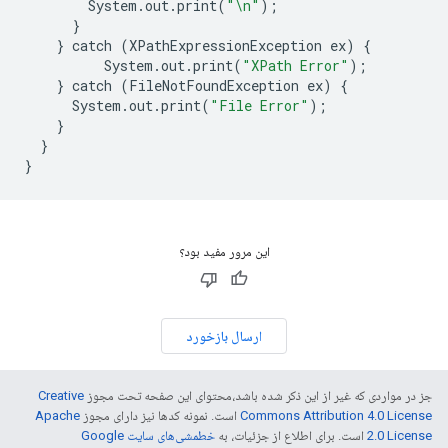
System
.
out
.
print
(
"
\n
"
);
}
}
catch
(
XPathExpressionException
ex
)
{
System
.
out
.
print
(
"XPath Error"
);
}
catch
(
FileNotFoundException
ex
)
{
System
.
out
.
print
(
"File Error"
);
}
}
}
این مرور مفید بود؟
ارسال بازخورد
جز در مواردی که غیر از این ذکر شده باشد،‌محتوای این صفحه تحت مجوز
Creative
Commons Attribution 4.0 License
است. نمونه کدها نیز دارای مجوز
Apache
2.0 License
است. برای اطلاع از جزئیات، به
خطمشی‌های سایت Google