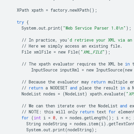
XPath
xpath
=
factory
.
newXPath
();
try
{
System
.
out
.
print
(
"Web Service Parser 1.0
\n
"
);
//
In
practice
,
you
'd retrieve your XML via an
//
Here
we
simply
access
an
existing
file
.
File
xmlFile
=
new
File
(
"
XML_FILE
"
);
//
The
xpath
evaluator
requires
the
XML
be
in
InputSource
inputXml
=
new
InputSource
(
new
//
Because
the
evaluator
may
return
multiple
e
//
return
a
NODESET
and
place
the
result
in
a
NodeList
nodes
=
(
NodeList
)
xpath
.
evaluate
(
"
XP
//
We
can
then
iterate
over
the
NodeList
and
e
//
NOTE
:
this
will
only
return
text
for
elemen
for
(
int
i
=
0
,
n
=
nodes
.
getLength
();
i
 < 
n
;
String
nodeString
=
nodes
.
item
(
i
)
.
getTextCon
System
.
out
.
print
(
nodeString
);