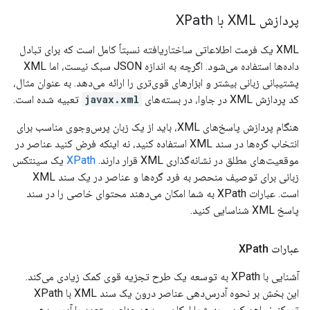
پردازش XML با XPath
XML یک فرمت اطلاعاتی ساختاریافته نسبتاً کامل است که برای تبادل
داده‌ها استفاده می‌شود. اگرچه به اندازه JSON سبک نیست، اما XML
پشتیبانی زبانی بیشتر و ابزارهای قوی‌تری را ارائه می‌دهد. به عنوان مثال،
کد پردازش XML در جاوا، در بسته‌های
javax.xml
تعبیه شده است.
هنگام پردازش پاسخ‌های XML، باید از یک زبان پرس‌وجوی مناسب برای
انتخاب گره‌ها در سند XML استفاده کنید، نه اینکه فرض کنید عناصر در
موقعیت‌های مطلق در نشانه‌گذاری XML قرار دارند.
XPath
یک سینتکس
زبانی برای توصیف منحصر به فرد گره‌ها و عناصر در یک سند XML
است. عبارات XPath به شما امکان می‌دهند محتوای خاصی را در سند
پاسخ XML شناسایی کنید.
عبارات XPath
آشنایی با XPath به توسعه یک طرح تجزیه قوی کمک زیادی می‌کند.
این بخش بر نحوه آدرس‌دهی عناصر درون یک سند XML با XPath
تمرکز خواهد کرد و به شما امکان می‌دهد عناصر متعدد را آدرس‌دهی