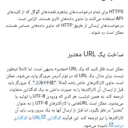
HTTPS برای تمام درخواست‌های پلتفرم نقشه‌های گوگل که از کلیدهای
API استفاده می‌کنند یا حاوی داده‌های کاربر هستند، الزامی است.
درخواست‌های ارسالی از طریق HTTP که حاوی داده‌های حساس هستند،
ممکن است رد شوند.
ساخت یک URL معتبر
ممکن است فکر کنید که یک URL «معتبر» بدیهی است، اما کاملاً اینطور
نیست. برای مثال، یک URL که در نوار آدرس مرورگر وارد می‌شود، ممکن
است حاوی کاراکترهای خاص باشد (مثلاً
"上海+中國"
)؛ مرورگر باید
قبل از ارسال، آن کاراکترها را به صورت داخلی به یک کدگذاری متفاوت
ترجمه کند. به همین ترتیب، هر کدی که ورودی UTF-8 را تولید یا
می‌پذیرد، ممکن است URLهایی با کاراکترهای UTF-8 را به عنوان
"معتبر" در نظر بگیرد، اما قبل از ارسال آنها به یک سرور وب، باید آن
کاراکترها را نیز ترجمه کند. این فرآیند
کدگذاری URL
یا
کدگذاری
درصد
نامیده می‌شود.