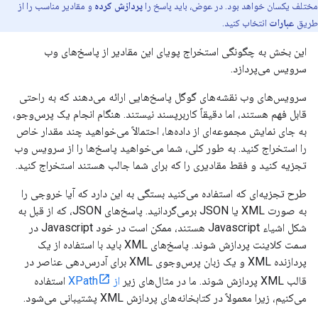
مختلف یکسان خواهد بود. در عوض، باید پاسخ را
پردازش کرده
و مقادیر مناسب را از
طریق
عبارات
انتخاب کنید.
این بخش به چگونگی استخراج پویای این مقادیر از پاسخ‌های وب
سرویس می‌پردازد.
سرویس‌های وب نقشه‌های گوگل پاسخ‌هایی ارائه می‌دهند که به راحتی
قابل فهم هستند، اما دقیقاً کاربرپسند نیستند. هنگام انجام یک پرس‌وجو،
به جای نمایش مجموعه‌ای از داده‌ها، احتمالاً می‌خواهید چند مقدار خاص
را استخراج کنید. به طور کلی، شما می‌خواهید پاسخ‌ها را از سرویس وب
تجزیه کنید و فقط مقادیری را که برای شما جالب هستند استخراج کنید.
طرح تجزیه‌ای که استفاده می‌کنید بستگی به این دارد که آیا خروجی را
به صورت XML یا JSON برمی‌گردانید. پاسخ‌های JSON، که از قبل به
شکل اشیاء Javascript هستند، ممکن است در خود Javascript در
سمت کلاینت پردازش شوند. پاسخ‌های XML باید با استفاده از یک
پردازنده XML و یک زبان پرس‌وجوی XML برای آدرس‌دهی عناصر در
قالب XML پردازش شوند. ما در مثال‌های زیر
از XPath
استفاده
می‌کنیم، زیرا معمولاً در کتابخانه‌های پردازش XML پشتیبانی می‌شود.