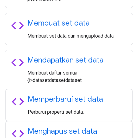
code
Membuat set data
Membuat set data dan mengupload data.
code
Mendapatkan set data
Membuat daftar semua
{i>dataset
dataset
dataset
code
Memperbarui set data
Perbarui properti set data.
code
Menghapus set data