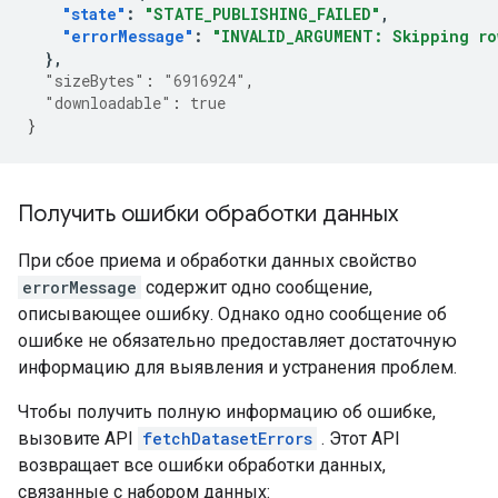
"state"
:
"STATE_PUBLISHING_FAILED"
,
"errorMessage"
:
"INVALID_ARGUMENT: Skipping ro
},
"sizeBytes"
:
"6916924"
,
"downloadable"
:
true
}
Получить ошибки обработки данных
При сбое приема и обработки данных свойство
errorMessage
содержит одно сообщение,
описывающее ошибку. Однако одно сообщение об
ошибке не обязательно предоставляет достаточную
информацию для выявления и устранения проблем.
Чтобы получить полную информацию об ошибке,
вызовите API
fetchDatasetErrors
. Этот API
возвращает все ошибки обработки данных,
связанные с набором данных: