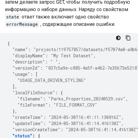
затем делаете запрос GET, чтобы получить подробную
информацию о наборе данных. Наряду со свойством
state
ответ также включает одно свойство
errorMessage
, содержащее описание ошибки.
{
"name"
:
"projects/119757857/datasets/f57074a0-a8b6
"displayName"
:
"My Test Dataset"
,
"description"
:
" "
,
"versionId"
:
"837c5a9e-c885-4a5f-a462-7e35673e5218
"usage"
:
[
"USAGE_DATA_DRIVEN_STYLING"
],
"localFileSource"
:
{
"filename"
:
"Parks_Properties_20240529.csv"
,
"fileFormat"
:
"FILE_FORMAT_CSV"
},
"createTime"
:
"2024-05-30T16:41:11.130816Z"
,
"updateTime"
:
"2024-05-30T16:41:14.416130Z"
,
"versionCreateTime"
:
"2024-05-30T16:41:14.416130Z
"status"
:
{