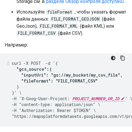
Storage см. в
разделе Обзор контроля доступа
.
Используйте
fileFormat
, чтобы указать формат
файла данных:
FILE_FORMAT_GEOJSON
(файл
GeoJson),
FILE_FORMAT_KML
(файл KML) или
FILE_FORMAT_CSV
(файл CSV).
Например:
curl -X POST  -d '{

"gcs_source":{

      "inputUri": "gs://my_bucket/my_csv_file",

      "fileFormat": "FILE_FORMAT_CSV"
    }

  }' \

  -H 'X-Goog-User-Project: 
PROJECT_NUMBER_OR_ID
' \
  -H "content-type: application/json" \

  -H "Authorization: Bearer $TOKEN" \

  "https://mapsplatformdatasets.googleapis.com/v1/pr