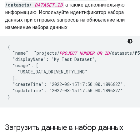
/datasets/
DATASET_ID
а также дополнительную
информацию. Используйте идентификатор набора
данных при отправке запросов на обновление или
изменение набора данных.
{

  "name": "projects/
PROJECT_NUMBER_OR_ID
/datasets/
f5
  "displayName": "My Test Dataset",

  "usage": [

    "USAGE_DATA_DRIVEN_STYLING"

  ],

  "createTime": "2022-08-15T17:50:00.189682Z",

  "updateTime": "2022-08-15T17:50:00.189682Z" 

Загрузить данные в набор данных