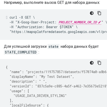
Например, выполните вызов GET для набора данных:
curl -X GET \

  -H "X-Goog-User-Project: 
PROJECT_NUMBER_OR_ID
" \
  -H "Authorization: Bearer $TOKEN" \

  "https://mapsplatformdatasets.googleapis.com/v1/pr
Для успешной загрузки
state
набора данных будет
STATE_COMPLETED
:
{
"name"
:
"projects/119757857/datasets/f57074a0-a8b6
"displayName"
:
"My Test Dataset"
,
"description"
:
" "
,
"versionId"
:
"837c5a9e-c885-4a5f-a462-7e35673e5218
"usage"
:
[
"USAGE_DATA_DRIVEN_STYLING"
],
"localFileSource"
:
{