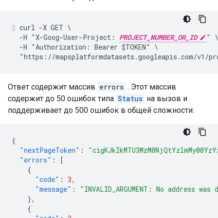
curl -X GET \

  -H "X-Goog-User-Project: 
PROJECT_NUMBER_OR_ID
" \
  -H "Authorization: Bearer $TOKEN" \

  "https://mapsplatformdatasets.googleapis.com/v1/pr
Ответ содержит массив
errors
. Этот массив
содержит до 50 ошибок типа
Status
на вызов и
поддерживает до 500 ошибок в общей сложности:
{
"nextPageToken"
:
"cigKJkIkMTU3MzM0NjQtYzlmMy00Yz
"errors"
:
[
{
"code"
:
3
,
"message"
:
"INVALID_ARGUMENT: No address was 
},
{