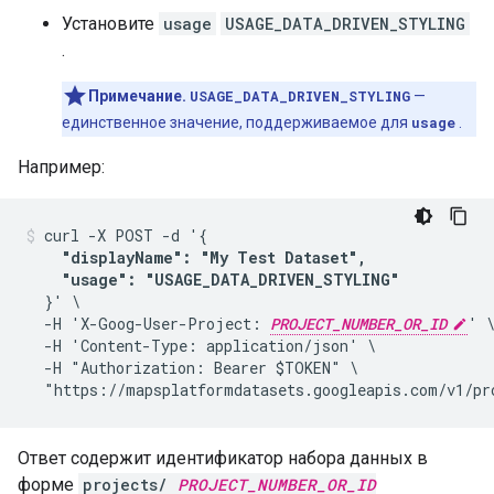
Установите
usage
USAGE_DATA_DRIVEN_STYLING
.
Примечание.
USAGE_DATA_DRIVEN_STYLING
—
единственное значение, поддерживаемое для
usage
.
Например:
curl -X POST -d '{

"displayName": "My Test Dataset", 

    "usage": "USAGE_DATA_DRIVEN_STYLING"
  }' \

  -H 'X-Goog-User-Project: 
PROJECT_NUMBER_OR_ID
' \
  -H 'Content-Type: application/json' \

  -H "Authorization: Bearer $TOKEN" \

  "https://mapsplatformdatasets.googleapis.com/v1/pr
Ответ содержит идентификатор набора данных в
форме
projects/
PROJECT_NUMBER_OR_ID