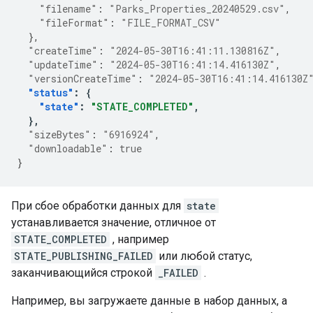
"filename"
:
"Parks_Properties_20240529.csv"
,
"fileFormat"
:
"FILE_FORMAT_CSV"
},
"createTime"
:
"2024-05-30T16:41:11.130816Z"
,
"updateTime"
:
"2024-05-30T16:41:14.416130Z"
,
"versionCreateTime"
:
"2024-05-30T16:41:14.416130Z
"status"
:
{
"state"
:
"STATE_COMPLETED"
,
},
"sizeBytes"
:
"6916924"
,
"downloadable"
:
true
}
При сбое обработки данных для
state
устанавливается значение, отличное от
STATE_COMPLETED
, например
STATE_PUBLISHING_FAILED
или любой статус,
заканчивающийся строкой
_FAILED
.
Например, вы загружаете данные в набор данных, а