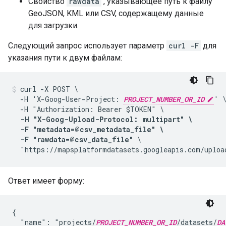
Свойство
rawdata
, указывающее путь к файлу
GeoJSON, KML или CSV, содержащему данные
для загрузки.
Следующий запрос использует параметр
curl -F
для
указания пути к двум файлам:
curl -X POST \

  -H 'X-Goog-User-Project: 
PROJECT_NUMBER_OR_ID
' \
  -H "Authorization: Bearer $TOKEN" \

-H "X-Goog-Upload-Protocol: multipart" \

  -F "metadata=@csv_metadata_file" \

  -F "rawdata=@csv_data_file"
 \

  "https://mapsplatformdatasets.googleapis.com/uploa
Ответ имеет форму:
{

  "name": "projects/
PROJECT_NUMBER_OR_ID
/datasets/
DA