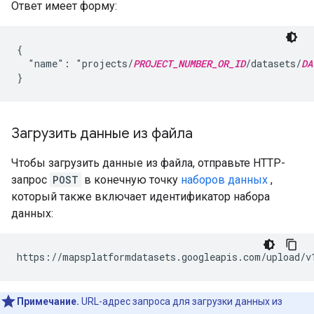
Ответ имеет форму:
{

  "name": "projects/
PROJECT_NUMBER_OR_ID
/datasets/
DA
Загрузить данные из файла
Чтобы загрузить данные из файла, отправьте HTTP-
запрос
POST
в конечную точку
наборов данных
,
который также включает идентификатор набора
данных:
https://mapsplatformdatasets.googleapis.com/upload/v
Примечание.
URL-адрес запроса для загрузки данных из