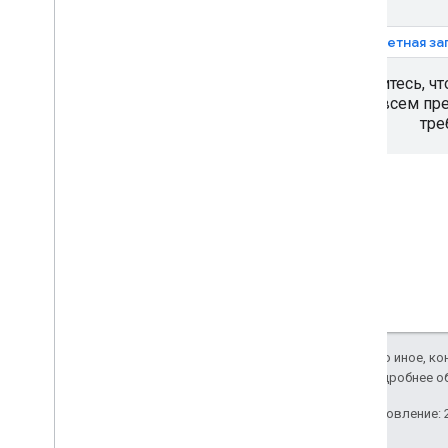
Создание и изменение наборов
данных
1. Учетная з
Убедитесь, чт
Рекомендации
всем пр
Лучшие практики веб-сервисов
тре
Клиентские библиотеки
Архитектурный центр
Отчеты и мониторинг
Отчеты и мониторинг
Правила и условия
Политики для Maps Datasets API
Условия использования
Если не указано иное, к
Apache 2.0
. Подробнее о
Последнее обновление: 2