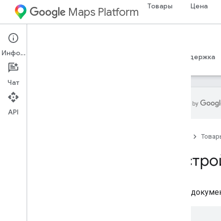
Товары
Цена
Maps Platform
Maps Datasets API
Информация
Руководства
Справочные материалы
Поддержка
Чат
API
API наборов данных Карт
Главная
Товар
Обзор
Настрой
Настройка
Настройка API наборов данных
карт
В этом докуме
Работа с наборами данных
Сделать запрос API