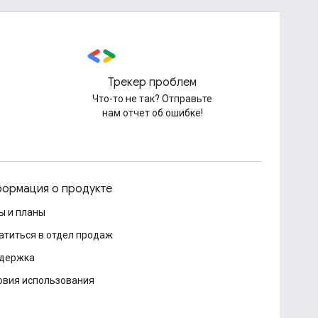
Трекер проблем
Что-то не так? Отправьте
нам отчет об ошибке!
ормация о продукте
ы и планы
атиться в отдел продаж
держка
овия использования