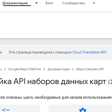
Документация
Блог
Сообщество
Эта страница переведена с помощью
Cloud Translation API
.
ы
Google Maps Platform
Документация
Maps Datasets API
ка API наборов данных карт
нте описаны шаги, необходимые для начала использования
checklist
settings