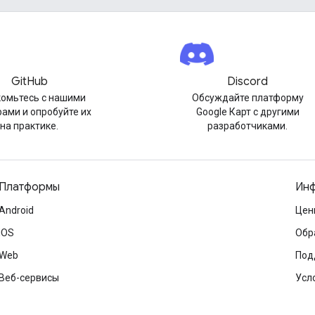
GitHub
Discord
омьтесь с нашими
Обсуждайте платформу
ами и опробуйте их
Google Карт с другими
на практике.
разработчиками.
Платформы
Инф
Android
Цен
iOS
Обр
Web
Под
Веб-сервисы
Усл