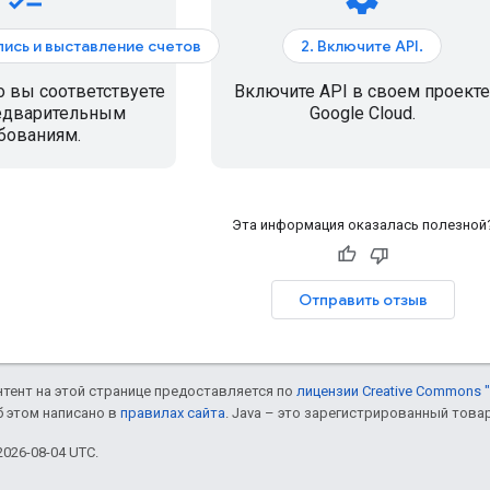
апись и выставление счетов
2. Включите API.
о вы соответствуете
Включите API в своем проекте
едварительным
Google Cloud.
бованиям.
Эта информация оказалась полезной
Отправить отзыв
онтент на этой странице предоставляется по
лицензии Creative Commons "
б этом написано в
правилах сайта
. Java – это зарегистрированный това
026-08-04 UTC.