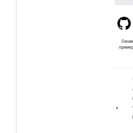
Stack Overflow
Задайте вопрос с тегом
Ознак
google-maps.
пример
Подробнее
Часто задаваемые вопросы
Исследователь возможностей
Рекомендации по обеспечению безопасности доступа к
API
Оптимизация использования веб-сервисов