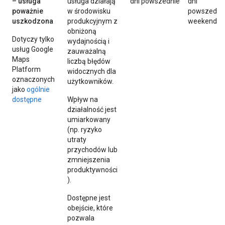
– usługa
usługa działają
dni powszednie
dni
poważnie
w środowisku
powszednie
uszkodzona
produkcyjnym z
weekendy
obniżoną
Dotyczy tylko
wydajnością i
usług Google
zauważalną
Maps
liczbą błędów
Platform
widocznych dla
oznaczonych
użytkowników.
jako
ogólnie
dostępne
Wpływ na
działalność jest
umiarkowany
(np. ryzyko
utraty
przychodów lub
zmniejszenia
produktywności
).
Dostępne jest
obejście, które
pozwala