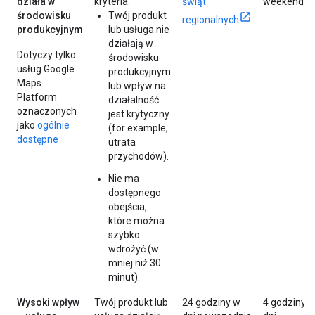
działa w
kryteria:
świąt
weekendy
środowisku
Twój produkt
regionalnych
produkcyjnym
lub usługa nie
działają w
Dotyczy tylko
środowisku
usług Google
produkcyjnym
Maps
lub wpływ na
Platform
działalność
oznaczonych
jest krytyczny
jako
ogólnie
(for example,
dostępne
utrata
przychodów).
Nie ma
dostępnego
obejścia,
które można
szybko
wdrożyć (w
mniej niż 30
minut).
Wysoki wpływ
Twój produkt lub
24 godziny w
4 godziny 