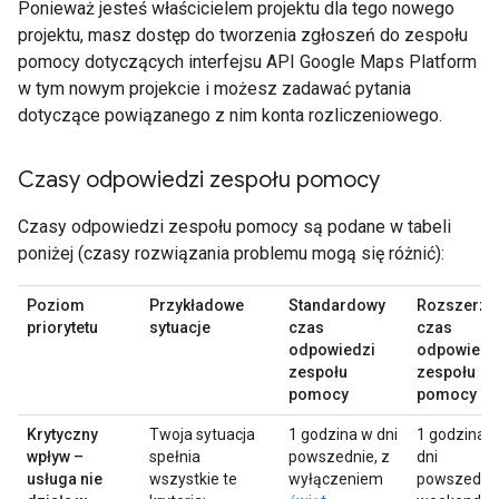
Ponieważ jesteś właścicielem projektu dla tego nowego
projektu, masz dostęp do tworzenia zgłoszeń do zespołu
pomocy dotyczących interfejsu API Google Maps Platform
w tym nowym projekcie i możesz zadawać pytania
dotyczące powiązanego z nim konta rozliczeniowego.
Czasy odpowiedzi zespołu pomocy
Czasy odpowiedzi zespołu pomocy są podane w tabeli
poniżej (czasy rozwiązania problemu mogą się różnić):
Poziom
Przykładowe
Standardowy
Rozszerzo
priorytetu
sytuacje
czas
czas
odpowiedzi
odpowiedz
zespołu
zespołu
pomocy
pomocy
Krytyczny
Twoja sytuacja
1 godzina w dni
1 godzina 
wpływ –
spełnia
powszednie, z
dni
usługa nie
wszystkie te
wyłączeniem
powszednie