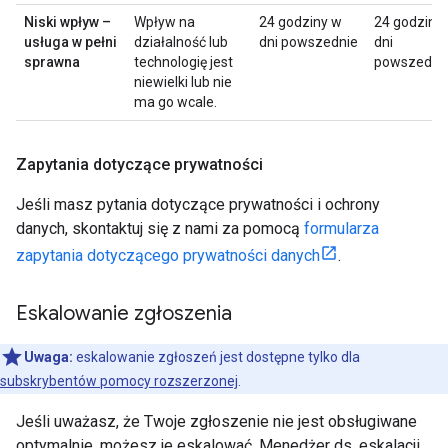
Niski wpływ –
Wpływ na
24 godziny w
24 godziny
usługa w pełni
działalność lub
dni powszednie
dni
sprawna
technologię jest
powszedni
niewielki lub nie
ma go wcale.
Zapytania dotyczące prywatności
Jeśli masz pytania dotyczące prywatności i ochrony
danych, skontaktuj się z nami za pomocą
formularza
zapytania dotyczącego prywatności danych
.
Eskalowanie zgłoszenia
Uwaga:
eskalowanie zgłoszeń jest dostępne tylko dla
subskrybentów pomocy rozszerzonej
.
Jeśli uważasz, że Twoje zgłoszenie nie jest obsługiwane
optymalnie, możesz je eskalować. Menedżer ds. eskalacji