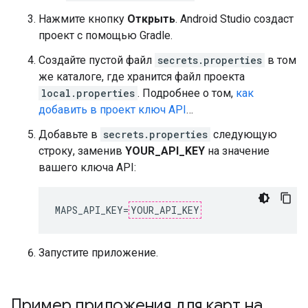
Нажмите кнопку
Открыть
. Android Studio создаст
проект с помощью Gradle.
Создайте пустой файл
secrets.properties
в том
же каталоге, где хранится файл проекта
local.properties
. Подробнее о том,
как
добавить в проект ключ API
…
Добавьте в
secrets.properties
следующую
строку, заменив
YOUR_API_KEY
на значение
вашего ключа API:
MAPS_API_KEY
=
YOUR_API_KEY
Запустите приложение.
Пример приложения для карт на