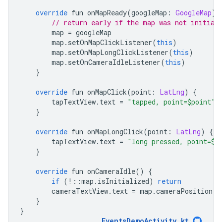
override
 fun onMapReady
(
googleMap
:
GoogleMap
)
// return early if the map was not initial
        map 
=
 googleMap
        map
.
setOnMapClickListener
(
this
)
        map
.
setOnMapLongClickListener
(
this
)
        map
.
setOnCameraIdleListener
(
this
)
}
override
 fun onMapClick
(
point
:
LatLng
)
{
        tapTextView
.
text 
=
"tapped, point=$point"
}
override
 fun onMapLongClick
(
point
:
LatLng
)
{
        tapTextView
.
text 
=
"long pressed, point=$p
}
override
 fun onCameraIdle
()
{
if
(!::
map
.
isInitialized
)
return
        cameraTextView
.
text 
=
 map
.
cameraPosition
.
t
}
}
EventsDemoActivity.kt