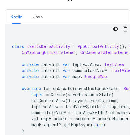
Kotlin
Java
class
EventsDemoActivity
:
AppCompatActivity
(),
On
OnMapLongClickListener
,
OnCameraIdleListener
,
private
 lateinit 
var
 tapTextView
:
TextView
private
 lateinit 
var
 cameraTextView
:
TextView
private
 lateinit 
var
 map
:
GoogleMap
override
 fun onCreate
(
savedInstanceState
:
Bund
super
.
onCreate
(
savedInstanceState
)
        setContentView
(
R
.
layout
.
events_demo
)
        tapTextView 
=
 findViewById
(
R
.
id
.
tap_text
)
        cameraTextView 
=
 findViewById
(
R
.
id
.
camera_
        val mapFragment 
=
 supportFragmentManager
.
f
        mapFragment
?.
getMapAsync
(
this
)
}