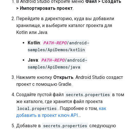
В Android Studio откройте меню
Файл > Создать
> Импортировать проект
.
Перейдите в директорию, куда вы добавили
хранилище, и выберите каталог проекта для
Kotlin или Java.
Kotlin
:
PATH-REPO
/android-
samples/ApiDemos/kotlin
Java
:
PATH-REPO
/android-
samples/ApiDemos/java
Нажмите кнопку
Открыть
. Android Studio создаст
проект с помощью Gradle.
Создайте пустой файл
secrets.properties
в том
же каталоге, где хранится файл проекта
local.properties
. Подробнее о том,
как
добавить в проект ключ API
…
Добавьте в
secrets.properties
следующую