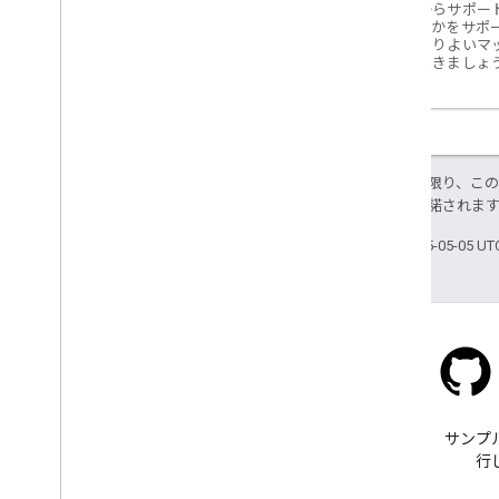
誰かからサポー
て、誰かをサポ
皆でよりよいマ
していきましょ
特に記載のない限り、こ
ス
により使用許諾されま
最終更新日 2025-05-05 U
Stack Overflow
google-maps タグで質問でき
サンプ
ます。
行