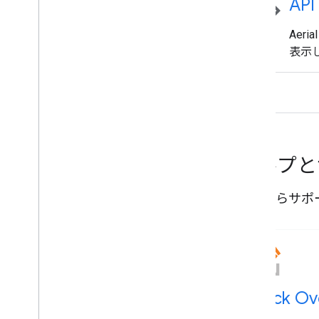
code
AP
Aeri
表示
ヘルプ
誰かからサポ
Stack Ov