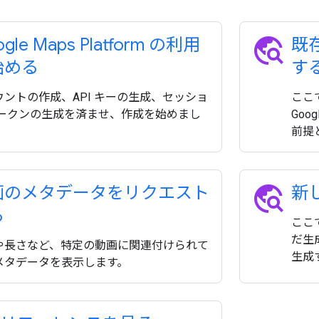
travel_explore
gle Maps Platform の利用
既
始める
す
ウントの作成、API キーの生成、セッショ
ここ
トークンの生成を済ませ、作成を始めまし
Go
。
前提
travel_explore
画のメタデータをリクエスト
新
る
ここ
だ生
や長さなど、特定の動画に関連付けられて
生成
メタデータを表示します。