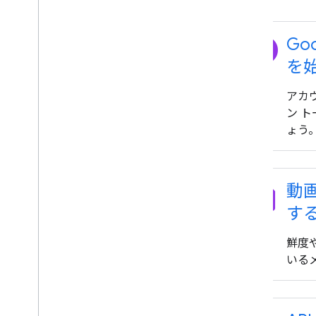
explore
Goo
を
アカ
ン 
ょう
description
動
す
鮮度
いる