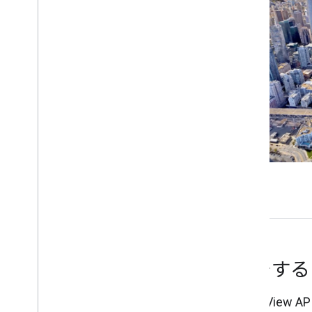
Aerial View API の使用方法
動画のメタデータを取得する
生成された動画を取得する
新しい動画を生成する
移行
プレビュー リリースからの移行
おすすめの方法
Web API のベスト プラクティス
アーキテクチャ センター
開始す
Aerial Vi