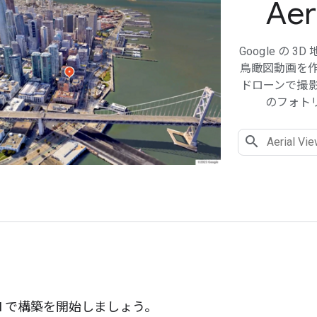
Aer
Google の
鳥瞰図動画を作成
ドローンで撮
のフォトリ
る
ew API で構築を開始しましょう。