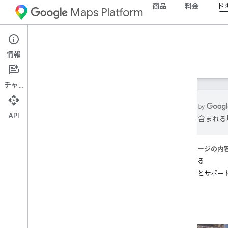
商品
料金
ド
Maps Platform
Aerial View API
情報
ガイド
リファレンス
リソース
チャット
API
は誤りが含まれる
Aerial View API
概要
このページの内
デモを試す
開始する
ヘルプとサポー
設定
Aerial View API を設定する
Aerial View API を使用する