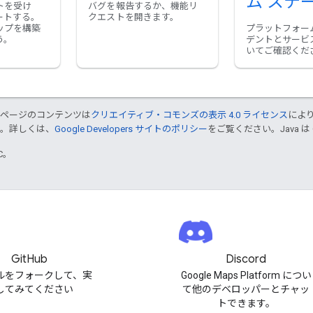
ム ステ
トを受け
バグを報告するか、機能リ
ートする。
クエストを開きます。
ップを構築
プラットフォー
う。
デントとサービ
いてご確認くだ
のページのコンテンツは
クリエイティブ・コモンズの表示 4.0 ライセンス
によ
す。詳しくは、
Google Developers サイトのポリシー
をご覧ください。Java は
TC。
GitHub
Discord
ルをフォークして、実
Google Maps Platform につい
してみてください
て他のデベロッパーとチャッ
トできます。